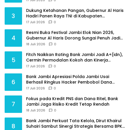
Dukung Ketahanan Pangan, Gubernur Al Haris
3
Hadiri Panen Raya TNI di Kabupaten
Tanjungjabung Timur
17 Juli 2026
0
Resmi Buka Festival Jambi Elok Nian 2026,
4
Gubernur Al Haris Dorong Sungai Penuh Jadi
Destinasi Wisata Budaya Unggulan
18 Juli 2026
0
Fitch Naikkan Rating Bank Jambi Jadi A+(idn),
5
Cermin Permodalan Kokoh dan Kinerja
Keuangan Sehat
17 Juli 2026
0
Bank Jambi Apresiasi Polda Jambi Usai
6
Berhasil Ringkus Hacker Pembobol Dana
Nasabah
17 Juli 2026
0
Fokus pada Kredit PNS dan Dana Ritel, Bank
7
Jambi Jaga Risiko Kredit Tetap Rendah
18 Juli 2026
0
Bank Jambi Perkuat Tata Kelola, Dirut Khairul
8
Suhairi Sambut Sinergi Strategis Bersama BPKP