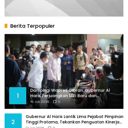
Berita Terpopuler
Dampingi Wapres Gibran, Gubernur Al
1
Haris Perjuangkan MRI Baru dan
Tambahan Dokter Spesialis untuk RSUD
16 Juli 2026
0
Raden Mattaher
Gubernur Al Haris Lantik Lima Pejabat Pimpinan
2
Tinggi Pratama, Tekankan Penguatan Kinerja
dan Integritas
17 Juli 2026
0