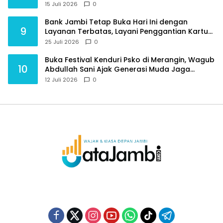
Jambi
15 Juli 2026
0
Bank Jambi Tetap Buka Hari Ini dengan
9
Layanan Terbatas, Layani Penggantian Kartu
ATM dan Perubahan PIN
25 Juli 2026
0
Buka Festival Kenduri Psko di Merangin, Wagub
10
Abdullah Sani Ajak Generasi Muda Jaga
Budaya dan Jauhi Narkoba
12 Juli 2026
0