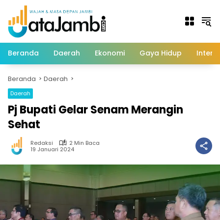
Langsung
ke
konten
Beranda
Daerah
Ekonomi
Gaya Hidup
Intern
Beranda
Daerah
Daerah
Pj Bupati Gelar Senam Merangin
Sehat
Redaksi
2 Min Baca
19 Januari 2024