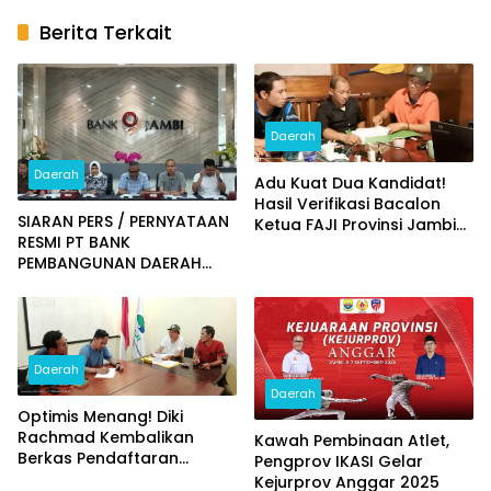
Berita Terkait
Daerah
Daerah
Adu Kuat Dua Kandidat!
Hasil Verifikasi Bacalon
SIARAN PERS / PERNYATAAN
Ketua FAJI Provinsi Jambi
RESMI PT BANK
Diumumkan
PEMBANGUNAN DAERAH
JAMBI
Daerah
Daerah
Optimis Menang! Diki
Rachmad Kembalikan
Kawah Pembinaan Atlet,
Berkas Pendaftaran
Pengprov IKASI Gelar
Bacalon Ketum FAJI
Kejurprov Anggar 2025