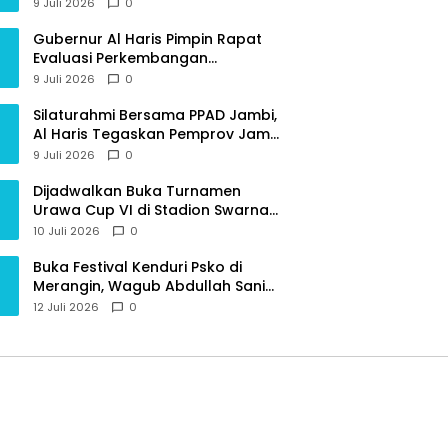
Provinsi Jambi
9 Juli 2026
0
Gubernur Al Haris Pimpin Rapat
Evaluasi Perkembangan
Pelaksanaan Kegiatan
9 Juli 2026
0
Pembangunan Triwulan II TA 2026
Silaturahmi Bersama PPAD Jambi,
Al Haris Tegaskan Pemprov Jambi
Terus Rangkul Para Purnawirawan
9 Juli 2026
0
Dijadwalkan Buka Turnamen
Urawa Cup VI di Stadion Swarna
Bhumi, Gubernur Al Haris Siap
10 Juli 2026
0
Berlaga Lawan Tim Urawa
Buka Festival Kenduri Psko di
Merangin, Wagub Abdullah Sani
Ajak Generasi Muda Jaga Budaya
12 Juli 2026
0
dan Jauhi Narkoba