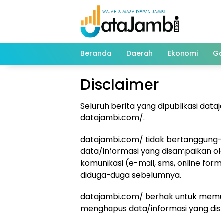
Langsung
ke
konten
Beranda
Daerah
Ekonomi
G
Disclaimer
Seluruh berita yang dipublikasi da
datajambi.com/.
datajambi.com/ tidak bertanggung-
data/informasi yang disampaikan ol
komunikasi (e-mail, sms, online for
diduga-duga sebelumnya.
datajambi.com/ berhak untuk memu
menghapus data/informasi yang di