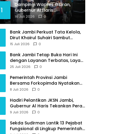
Dampingi Wapres Gibran,
1
Gubernur Al Haris
Perjuangkan MRI Baru dan
16 Juli 2026
0
Tambahan Dokter Spesialis
untuk RSUD Raden Mattaher
Bank Jambi Perkuat Tata Kelola,
Dirut Khairul Suhairi Sambut
Sinergi Strategis Bersama BPKP
15 Juli 2026
0
Jambi
Bank Jambi Tetap Buka Hari Ini
dengan Layanan Terbatas, Layani
Penggantian Kartu ATM dan
25 Juli 2026
0
Perubahan PIN
Pemerintah Provinsi Jambi
Bersama Forkopimda Nyatakan
Sikap Tegas Berantas Geng Motor
8 Juli 2026
0
Hadiri Pelantikan JKSN Jambi,
Gubernur Al Haris Tekankan Peran
Guru dan Kiai Jaga Moral
9 Juli 2026
0
Generasi Bangsa
Sekda Sudirman Lantik 13 Pejabat
Fungsional di Lingkup Pemerintah