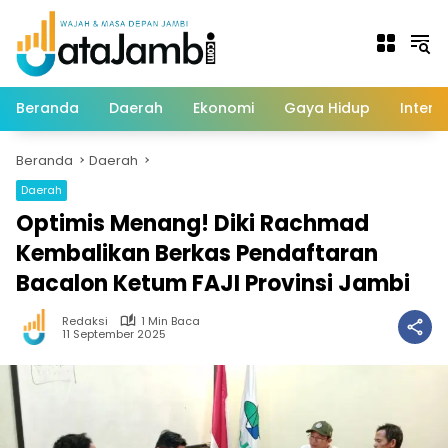
Langsung
ke
konten
Beranda
Daerah
Ekonomi
Gaya Hidup
Intern
Beranda
Daerah
Daerah
Optimis Menang! Diki Rachmad
Kembalikan Berkas Pendaftaran
Bacalon Ketum FAJI Provinsi Jambi
Redaksi
1 Min Baca
11 September 2025