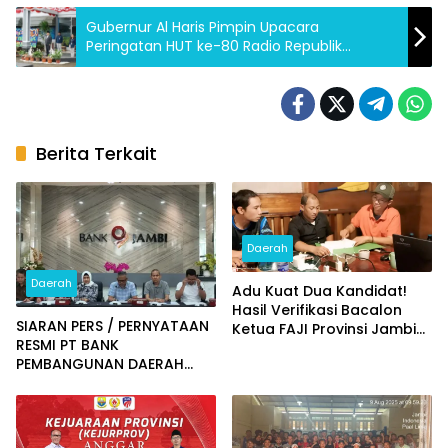
Gubernur Al Haris Pimpin Upacara
Peringatan HUT ke-80 Radio Republik
Indonesia di Halaman Kantor RRI Jambi
Berita Terkait
Daerah
Daerah
Adu Kuat Dua Kandidat!
Hasil Verifikasi Bacalon
SIARAN PERS / PERNYATAAN
Ketua FAJI Provinsi Jambi
RESMI PT BANK
Diumumkan
PEMBANGUNAN DAERAH
JAMBI