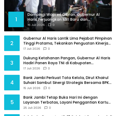
Dampingi Wapres Gibran, Gubernur Al
1
Haris Perjuangkan MRI Baru dan
Tambahan Dokter Spesialis untuk RSUD
16 Juli 2026
0
Raden Mattaher
Gubernur Al Haris Lantik Lima Pejabat Pimpinan
2
Tinggi Pratama, Tekankan Penguatan Kinerja
dan Integritas
17 Juli 2026
0
Dukung Ketahanan Pangan, Gubernur Al Haris
3
Hadiri Panen Raya TNI di Kabupaten
Tanjungjabung Timur
17 Juli 2026
0
Bank Jambi Perkuat Tata Kelola, Dirut Khairul
4
Suhairi Sambut Sinergi Strategis Bersama BPKP
Jambi
15 Juli 2026
0
Bank Jambi Tetap Buka Hari Ini dengan
5
Layanan Terbatas, Layani Penggantian Kartu
ATM dan Perubahan PIN
25 Juli 2026
0