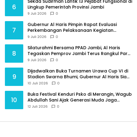
Sekda Sudirman Lantik 13 Pejabat Fungsional di
6
Lingkup Pemerintah Provinsi Jambi
9 Juli 2026
0
Gubernur Al Haris Pimpin Rapat Evaluasi
7
Perkembangan Pelaksanaan Kegiatan
Pembangunan Triwulan II TA 2026
9 Juli 2026
0
Silaturahmi Bersama PPAD Jambi, Al Haris
8
Tegaskan Pemprov Jambi Terus Rangkul Para
Purnawirawan
9 Juli 2026
0
Dijadwalkan Buka Turnamen Urawa Cup VI di
9
Stadion Swarna Bhumi, Gubernur Al Haris Siap
Berlaga Lawan Tim Urawa
10 Juli 2026
0
Buka Festival Kenduri Psko di Merangin, Wagub
10
Abdullah Sani Ajak Generasi Muda Jaga
Budaya dan Jauhi Narkoba
12 Juli 2026
0