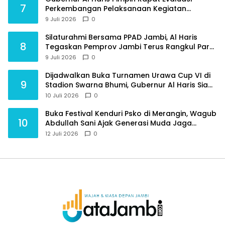
7
Perkembangan Pelaksanaan Kegiatan
Pembangunan Triwulan II TA 2026
9 Juli 2026
0
Silaturahmi Bersama PPAD Jambi, Al Haris
8
Tegaskan Pemprov Jambi Terus Rangkul Para
Purnawirawan
9 Juli 2026
0
Dijadwalkan Buka Turnamen Urawa Cup VI di
9
Stadion Swarna Bhumi, Gubernur Al Haris Siap
Berlaga Lawan Tim Urawa
10 Juli 2026
0
Buka Festival Kenduri Psko di Merangin, Wagub
10
Abdullah Sani Ajak Generasi Muda Jaga
Budaya dan Jauhi Narkoba
12 Juli 2026
0