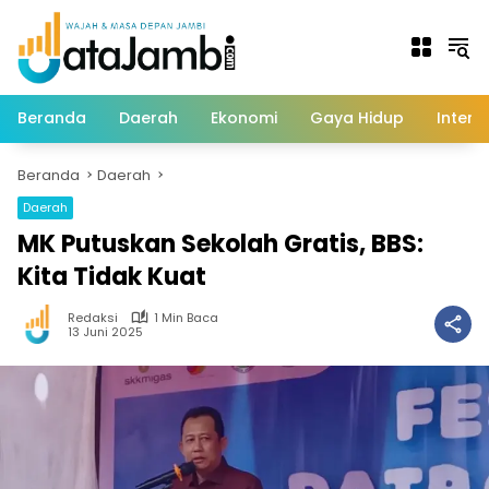
Langsung
ke
konten
Beranda
Daerah
Ekonomi
Gaya Hidup
Intern
Beranda
Daerah
Daerah
MK Putuskan Sekolah Gratis, BBS:
Kita Tidak Kuat
Redaksi
1 Min Baca
13 Juni 2025