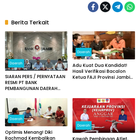
Berita Terkait
Daerah
Daerah
Adu Kuat Dua Kandidat!
Hasil Verifikasi Bacalon
SIARAN PERS / PERNYATAAN
Ketua FAJI Provinsi Jambi
RESMI PT BANK
Diumumkan
PEMBANGUNAN DAERAH
JAMBI
Daerah
Daerah
Optimis Menang! Diki
Rachmad Kembalikan
Kawah Pembinaan Atlet,