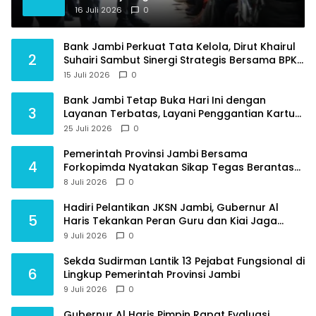
Tambahan Dokter Spesialis untuk RSUD
16 Juli 2026
0
Raden Mattaher
Bank Jambi Perkuat Tata Kelola, Dirut Khairul
2
Suhairi Sambut Sinergi Strategis Bersama BPKP
Jambi
15 Juli 2026
0
Bank Jambi Tetap Buka Hari Ini dengan
3
Layanan Terbatas, Layani Penggantian Kartu
ATM dan Perubahan PIN
25 Juli 2026
0
Pemerintah Provinsi Jambi Bersama
4
Forkopimda Nyatakan Sikap Tegas Berantas
Geng Motor
8 Juli 2026
0
Hadiri Pelantikan JKSN Jambi, Gubernur Al
5
Haris Tekankan Peran Guru dan Kiai Jaga
Moral Generasi Bangsa
9 Juli 2026
0
Sekda Sudirman Lantik 13 Pejabat Fungsional di
6
Lingkup Pemerintah Provinsi Jambi
9 Juli 2026
0
Gubernur Al Haris Pimpin Rapat Evaluasi