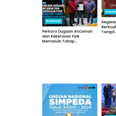
Nasio
Nasional
Regener
Berbuah
Perkara Dugaan Ancaman
Tampil 
dan Kekerasan Fisik
Nasion
Memasuki Tahap
Pemeriksaan Saksi