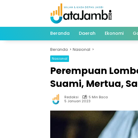
Langsung
ke
konten
Beranda
Daerah
Ekonomi
G
Beranda
Nasional
Nasional
Perempuan Lombo
Suami, Mertua, S
Redaksi
5 Min Baca
5 Januari 2023