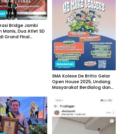
nal
asi Bridge Jambi
 Manis, Dua Atlet SD
di Grand Final
al
Nasional
SMA Kolese De Britto Gelar
Open House 2025, Undang
Masyarakat Berdialog dan
Melihat Langsung Pendidikan
yang Memerdekakan