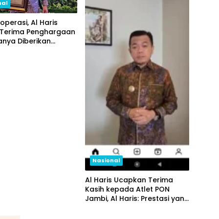
nal
Koperasi, Al Haris
 Terima Penghargaan
anya Diberikan
 3 Gubernur se-
sia
Nasional
Al Haris Ucapkan Terima
Kasih kepada Atlet PON
Jambi, Al Haris: Prestasi yang
Luar Biasa