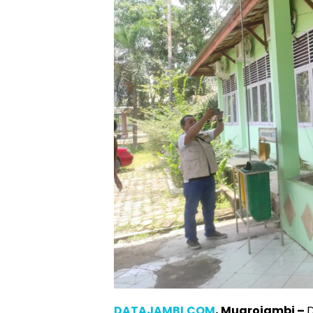
DATAJAMBI.COM
, Muarojambi –
D