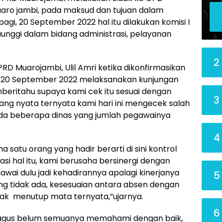
aro jambi, pada maksud dan tujuan dalam
agi, 20 September 2022 hal itu dilakukan komisi I
nggi dalam bidang administrasi, pelayanan
2
PRD Muarojambi, Ulil Amri ketika dikonfirmasikan
a, 20 September 2022 melaksanakan kunjungan
beritahu supaya kami cek itu sesuai dengan
3
yang nyata ternyata kami hari ini mengecek salah
da beberapa dinas yang jumlah pegawainya
4
ma satu orang yang hadir berarti di sini kontrol
si hal itu, kami berusaha bersinergi dengan
awai dulu jadi kehadirannya apalagi kinerjanya
5
ang tidak ada, kesesuaian antara absen dengan
idak menutup mata ternyata,”ujarnya.
6
bagus belum semuanya memahami dengan baik,