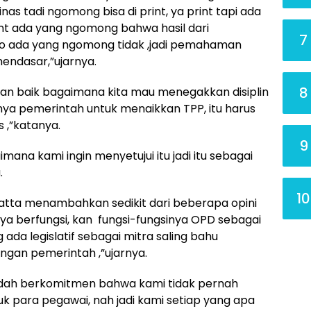
nas tadi ngomong bisa di print, ya print tapi ada
int ada yang ngomong bahwa hasil dari
7
info ada yang ngomong tidak ,jadi pemahaman
endasar,”ujarnya.
8
n baik bagaimana kita mau menegakkan disiplin
ya pemerintah untuk menaikkan TPP, itu harus
 ,”katanya.
9
ana kami ingin menyetujui itu jadi itu sebagai
.
10
Hatta menambahkan sedikit dari beberapa opini
a berfungsi, kan fungsi-fungsinya OPD sebagai
da legislatif sebagai mitra saling bahu
gan pemerintah ,”ujarnya.
udah berkomitmen bahwa kami tidak pernah
 para pegawai, nah jadi kami setiap yang apa