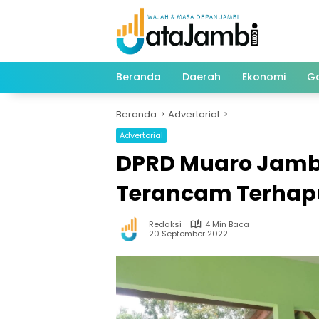
Langsung
ke
konten
Beranda
Daerah
Ekonomi
G
Beranda
Advertorial
Advertorial
DPRD Muaro Jambi
Terancam Terhap
Redaksi
4 Min Baca
20 September 2022