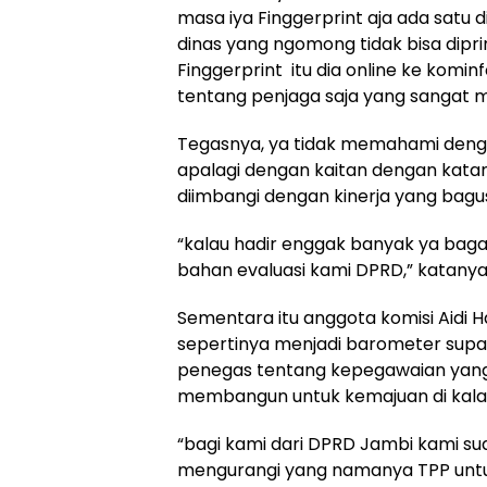
masa iya Finggerprint aja ada satu di
dinas yang ngomong tidak bisa dipr
Finggerprint itu dia online ke kom
tentang penjaga saja yang sangat m
Tegasnya, ya tidak memahami denga
apalagi dengan kaitan dengan katan
diimbangi dengan kinerja yang bagus
“kalau hadir enggak banyak ya bagaim
bahan evaluasi kami DPRD,” katanya
Sementara itu anggota komisi Aidi 
sepertinya menjadi barometer supay
penegas tentang kepegawaian yang a
membangun untuk kemajuan di kalan
“bagi kami dari DPRD Jambi kami s
mengurangi yang namanya TPP untuk