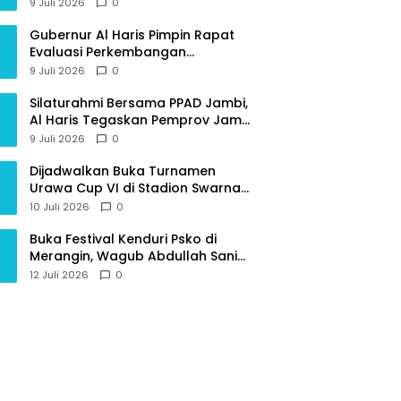
Provinsi Jambi
9 Juli 2026
0
Gubernur Al Haris Pimpin Rapat
Evaluasi Perkembangan
Pelaksanaan Kegiatan
9 Juli 2026
0
Pembangunan Triwulan II TA 2026
Silaturahmi Bersama PPAD Jambi,
Al Haris Tegaskan Pemprov Jambi
Terus Rangkul Para Purnawirawan
9 Juli 2026
0
Dijadwalkan Buka Turnamen
Urawa Cup VI di Stadion Swarna
Bhumi, Gubernur Al Haris Siap
10 Juli 2026
0
Berlaga Lawan Tim Urawa
Buka Festival Kenduri Psko di
Merangin, Wagub Abdullah Sani
Ajak Generasi Muda Jaga Budaya
12 Juli 2026
0
dan Jauhi Narkoba