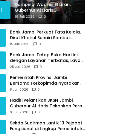
Dampingi Wapres Gibran,
1
Gubernur Al Haris
Perjuangkan MRI Baru dan
16 Juli 2026
0
Tambahan Dokter Spesialis
untuk RSUD Raden Mattaher
Bank Jambi Perkuat Tata Kelola,
Dirut Khairul Suhairi Sambut
Sinergi Strategis Bersama BPKP
15 Juli 2026
0
Jambi
Bank Jambi Tetap Buka Hari Ini
dengan Layanan Terbatas, Layani
Penggantian Kartu ATM dan
25 Juli 2026
0
Perubahan PIN
Pemerintah Provinsi Jambi
Bersama Forkopimda Nyatakan
Sikap Tegas Berantas Geng Motor
8 Juli 2026
0
Hadiri Pelantikan JKSN Jambi,
Gubernur Al Haris Tekankan Peran
Guru dan Kiai Jaga Moral
9 Juli 2026
0
Generasi Bangsa
Sekda Sudirman Lantik 13 Pejabat
Fungsional di Lingkup Pemerintah