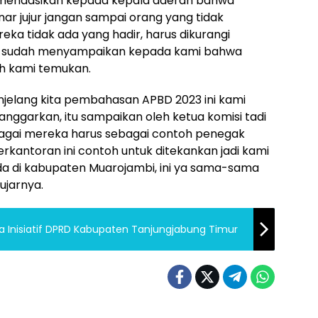
omendasikan kepada kepala daerah bahwa
ar jujur jangan sampai orang yang tidak
reka tidak ada yang hadir, harus dikurangi
ka sudah menyampaikan kepada kami bahwa
ih kami temukan.
jelang kita pembahasan APBD 2023 ini kami
 anggarkan, itu sampaikan oleh ketua komisi tadi
ebagai mereka harus sebagai contoh penegak
 perkantoran ini contoh untuk ditekankan jadi kami
a di kabupaten Muarojambi, ini ya sama-sama
“ujarnya.
a Inisiatif DPRD Kabupaten Tanjungjabung Timur