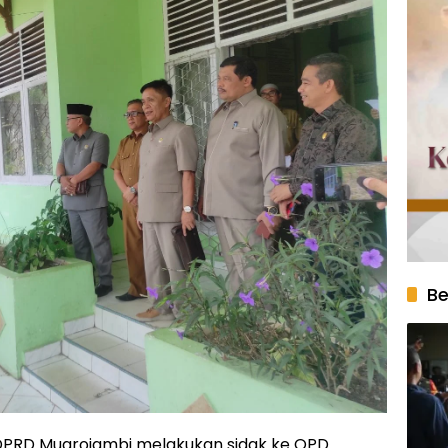
Be
PRD Muarojambi melakukan sidak ke OPD