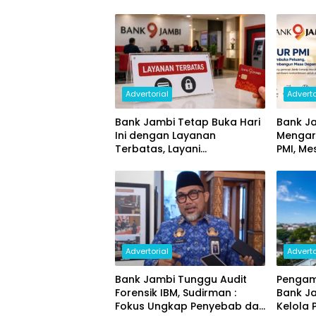
Advertorial
Adverto
Bank Jambi Tetap Buka Hari
Bank Ja
Ini dengan Layanan
Mengar
Terbatas, Layani
PMI, Me
Penggantian Kartu ATM dan
Ekonom
Perubahan PIN
Advertorial
Adverto
Bank Jambi Tunggu Audit
Pengam
Forensik IBM, Sudirman :
Bank J
Fokus Ungkap Penyebab dan
Kelola 