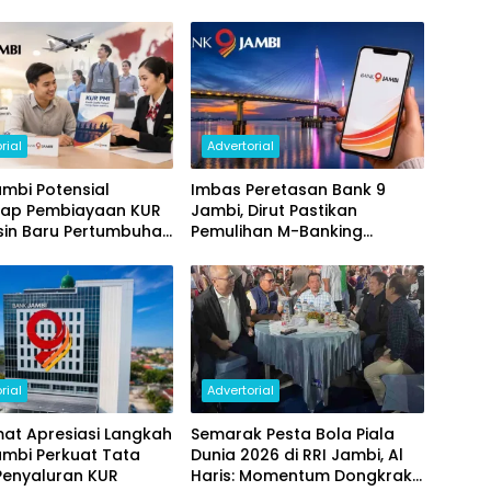
rial
Advertorial
mbi Potensial
Imbas Peretasan Bank 9
ap Pembiayaan KUR
Jambi, Dirut Pastikan
sin Baru Pertumbuhan
Pemulihan M-Banking
i Daerah
Dilakukan Bertahap
rial
Advertorial
at Apresiasi Langkah
Semarak Pesta Bola Piala
ambi Perkuat Tata
Dunia 2026 di RRI Jambi, Al
Penyaluran KUR
Haris: Momentum Dongkrak