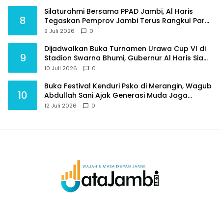
Silaturahmi Bersama PPAD Jambi, Al Haris
8
Tegaskan Pemprov Jambi Terus Rangkul Para
Purnawirawan
9 Juli 2026
0
Dijadwalkan Buka Turnamen Urawa Cup VI di
9
Stadion Swarna Bhumi, Gubernur Al Haris Siap
Berlaga Lawan Tim Urawa
10 Juli 2026
0
Buka Festival Kenduri Psko di Merangin, Wagub
10
Abdullah Sani Ajak Generasi Muda Jaga
Budaya dan Jauhi Narkoba
12 Juli 2026
0