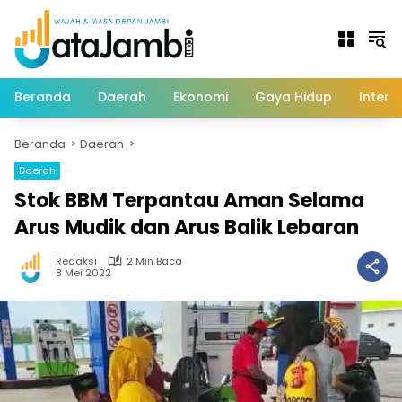
Langsung
ke
konten
Beranda
Daerah
Ekonomi
Gaya Hidup
Intern
Beranda
Daerah
Daerah
Stok BBM Terpantau Aman Selama
Arus Mudik dan Arus Balik Lebaran
Redaksi
2 Min Baca
8 Mei 2022