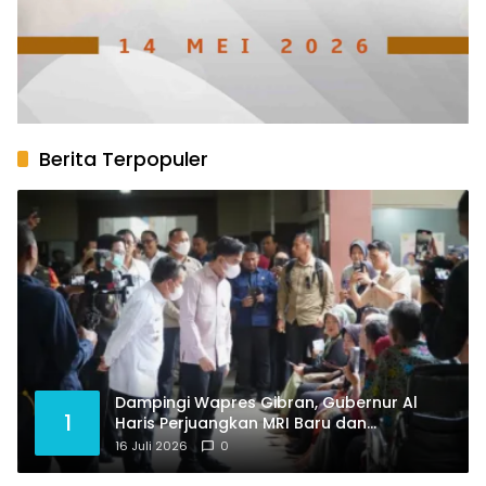
Berita Terpopuler
Dampingi Wapres Gibran, Gubernur Al
1
Haris Perjuangkan MRI Baru dan
Tambahan Dokter Spesialis untuk RSUD
16 Juli 2026
0
Raden Mattaher