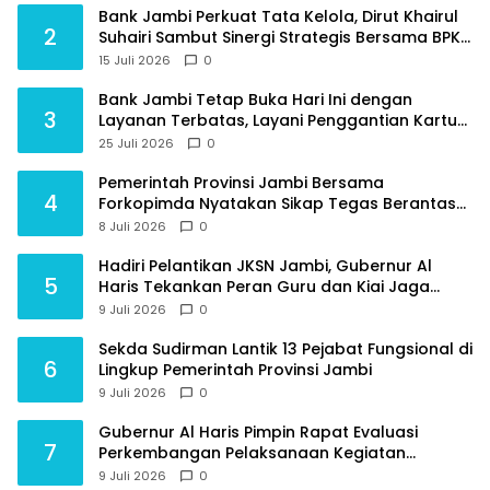
Bank Jambi Perkuat Tata Kelola, Dirut Khairul
2
Suhairi Sambut Sinergi Strategis Bersama BPKP
Jambi
15 Juli 2026
0
Bank Jambi Tetap Buka Hari Ini dengan
3
Layanan Terbatas, Layani Penggantian Kartu
ATM dan Perubahan PIN
25 Juli 2026
0
Pemerintah Provinsi Jambi Bersama
4
Forkopimda Nyatakan Sikap Tegas Berantas
Geng Motor
8 Juli 2026
0
Hadiri Pelantikan JKSN Jambi, Gubernur Al
5
Haris Tekankan Peran Guru dan Kiai Jaga
Moral Generasi Bangsa
9 Juli 2026
0
Sekda Sudirman Lantik 13 Pejabat Fungsional di
6
Lingkup Pemerintah Provinsi Jambi
9 Juli 2026
0
Gubernur Al Haris Pimpin Rapat Evaluasi
7
Perkembangan Pelaksanaan Kegiatan
Pembangunan Triwulan II TA 2026
9 Juli 2026
0