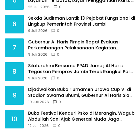
5
Layanan Terbatas, Layani Penggantian Kartu
ATM dan Perubahan PIN
25 Juli 2026
0
Sekda Sudirman Lantik 13 Pejabat Fungsional di
6
Lingkup Pemerintah Provinsi Jambi
9 Juli 2026
0
Gubernur Al Haris Pimpin Rapat Evaluasi
7
Perkembangan Pelaksanaan Kegiatan
Pembangunan Triwulan II TA 2026
9 Juli 2026
0
Silaturahmi Bersama PPAD Jambi, Al Haris
8
Tegaskan Pemprov Jambi Terus Rangkul Para
Purnawirawan
9 Juli 2026
0
Dijadwalkan Buka Turnamen Urawa Cup VI di
9
Stadion Swarna Bhumi, Gubernur Al Haris Siap
Berlaga Lawan Tim Urawa
10 Juli 2026
0
Buka Festival Kenduri Psko di Merangin, Wagub
10
Abdullah Sani Ajak Generasi Muda Jaga
Budaya dan Jauhi Narkoba
12 Juli 2026
0