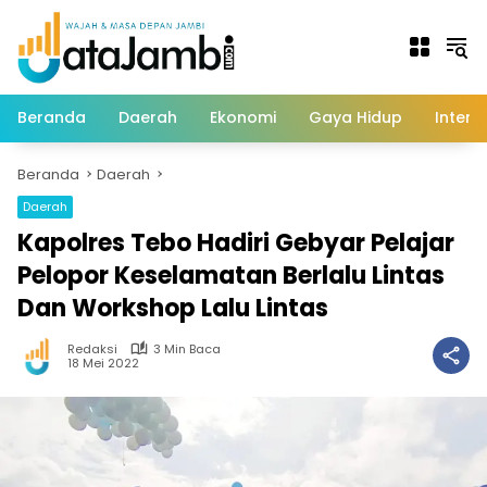
Langsung
ke
konten
Beranda
Daerah
Ekonomi
Gaya Hidup
Intern
Beranda
Daerah
Daerah
Kapolres Tebo Hadiri Gebyar Pelajar
Pelopor Keselamatan Berlalu Lintas
Dan Workshop Lalu Lintas
Redaksi
3 Min Baca
18 Mei 2022