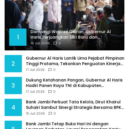
Dampingi Wapres Gibran, Gubernur Al
1
Haris Perjuangkan MRI Baru dan
Tambahan Dokter Spesialis untuk RSUD
16 Juli 2026
0
Raden Mattaher
Gubernur Al Haris Lantik Lima Pejabat Pimpinan
2
Tinggi Pratama, Tekankan Penguatan Kinerja
dan Integritas
17 Juli 2026
0
Dukung Ketahanan Pangan, Gubernur Al Haris
3
Hadiri Panen Raya TNI di Kabupaten
Tanjungjabung Timur
17 Juli 2026
0
Bank Jambi Perkuat Tata Kelola, Dirut Khairul
4
Suhairi Sambut Sinergi Strategis Bersama BPKP
Jambi
15 Juli 2026
0
Bank Jambi Tetap Buka Hari Ini dengan