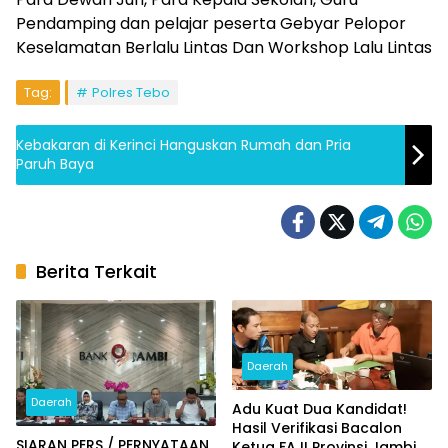
Pendamping dan pelajar peserta Gebyar Pelopor
Keselamatan Berlalu Lintas Dan Workshop Lalu Lintas
Tag:
Polres Tebo
Kebakaran di Kerinci Hanguskan Rumah dan Pria
Paruh Baya
Berita Terkait
Daerah
Daerah
Adu Kuat Dua Kandidat!
Hasil Verifikasi Bacalon
SIARAN PERS / PERNYATAAN
Ketua FAJI Provinsi Jambi