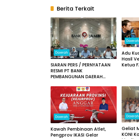
Berita Terkait
Daera
Daerah
Adu Ku
Hasil V
SIARAN PERS / PERNYATAAN
Ketua F
RESMI PT BANK
Diumu
PEMBANGUNAN DAERAH
JAMBI
Daera
Daerah
Geliat 
Kawah Pembinaan Atlet,
KONI Ko
Pengprov IKASI Gelar