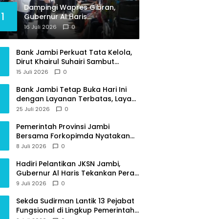
Dampingi Wapres Gibran,
1
Gubernur Al Haris
Perjuangkan MRI Baru dan
16 Juli 2026
0
Tambahan Dokter Spesialis
untuk RSUD Raden Mattaher
Bank Jambi Perkuat Tata Kelola,
Dirut Khairul Suhairi Sambut
Sinergi Strategis Bersama BPKP
15 Juli 2026
0
Jambi
Bank Jambi Tetap Buka Hari Ini
dengan Layanan Terbatas, Layani
Penggantian Kartu ATM dan
25 Juli 2026
0
Perubahan PIN
Pemerintah Provinsi Jambi
Bersama Forkopimda Nyatakan
Sikap Tegas Berantas Geng Motor
8 Juli 2026
0
Hadiri Pelantikan JKSN Jambi,
Gubernur Al Haris Tekankan Peran
Guru dan Kiai Jaga Moral
9 Juli 2026
0
Generasi Bangsa
Sekda Sudirman Lantik 13 Pejabat
Fungsional di Lingkup Pemerintah