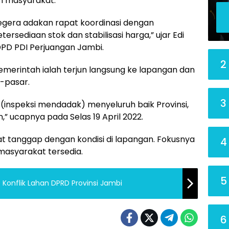
n masyarakat.
segera adakan rapat koordinasi dengan
rsediaan stok dan stabilisasi harga,” ujar Edi
DPD PDI Perjuangan Jambi.
2
emerintah ialah terjun langsung ke lapangan dan
r-pasar.
3
(inspeksi mendadak) menyeluruh baik Provinsi,
 ucapnya pada Selas 19 April 2022.
t tanggap dengan kondisi di lapangan. Fokusnya
4
masyarakat tersedia.
5
 Konflik Lahan DPRD Provinsi Jambi
6