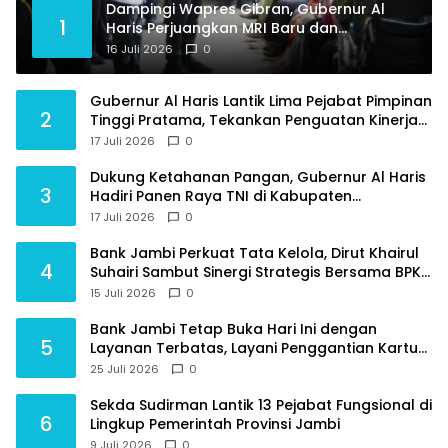
Dampingi Wapres Gibran, Gubernur Al
1
Haris Perjuangkan MRI Baru dan
Tambahan Dokter Spesialis untuk RSUD
16 Juli 2026
0
Raden Mattaher
Gubernur Al Haris Lantik Lima Pejabat Pimpinan
2
Tinggi Pratama, Tekankan Penguatan Kinerja
dan Integritas
17 Juli 2026
0
Dukung Ketahanan Pangan, Gubernur Al Haris
3
Hadiri Panen Raya TNI di Kabupaten
Tanjungjabung Timur
17 Juli 2026
0
Bank Jambi Perkuat Tata Kelola, Dirut Khairul
4
Suhairi Sambut Sinergi Strategis Bersama BPKP
Jambi
15 Juli 2026
0
Bank Jambi Tetap Buka Hari Ini dengan
5
Layanan Terbatas, Layani Penggantian Kartu
ATM dan Perubahan PIN
25 Juli 2026
0
Sekda Sudirman Lantik 13 Pejabat Fungsional di
6
Lingkup Pemerintah Provinsi Jambi
9 Juli 2026
0