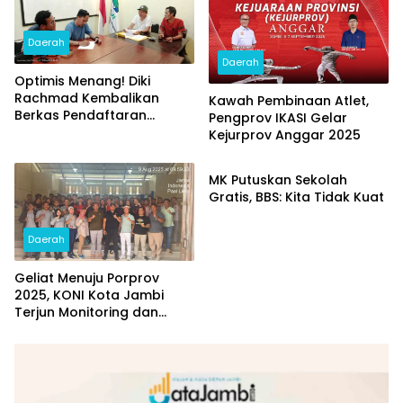
Daerah
Daerah
Optimis Menang! Diki
Rachmad Kembalikan
Kawah Pembinaan Atlet,
Berkas Pendaftaran
Pengprov IKASI Gelar
Bacalon Ketum FAJI
Kejurprov Anggar 2025
Daerah
Provinsi Jambi
MK Putuskan Sekolah
Gratis, BBS: Kita Tidak Kuat
Daerah
Geliat Menuju Porprov
2025, KONI Kota Jambi
Terjun Monitoring dan
Sambangi Cabor