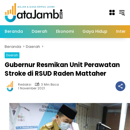
Langsung
ke
konten
Beranda
Daerah
Ekonomi
Gaya Hidup
Intern
Beranda
Daerah
Daerah
Gubernur Resmikan Unit Perawatan
Stroke di RSUD Raden Mattaher
Redaksi
3 Min Baca
1 November 2021