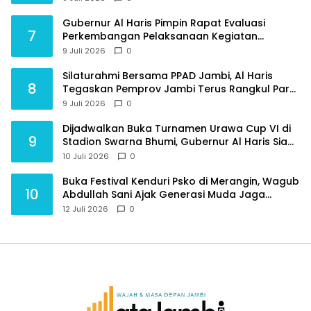
Gubernur Al Haris Pimpin Rapat Evaluasi
7
Perkembangan Pelaksanaan Kegiatan
Pembangunan Triwulan II TA 2026
9 Juli 2026
0
Silaturahmi Bersama PPAD Jambi, Al Haris
8
Tegaskan Pemprov Jambi Terus Rangkul Para
Purnawirawan
9 Juli 2026
0
Dijadwalkan Buka Turnamen Urawa Cup VI di
9
Stadion Swarna Bhumi, Gubernur Al Haris Siap
Berlaga Lawan Tim Urawa
10 Juli 2026
0
Buka Festival Kenduri Psko di Merangin, Wagub
10
Abdullah Sani Ajak Generasi Muda Jaga
Budaya dan Jauhi Narkoba
12 Juli 2026
0