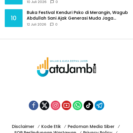
Berlaga Lawan Tim Urawa
10 Juli 2026
0
Buka Festival Kenduri Psko di Merangin, Wagub
10
Abdullah Sani Ajak Generasi Muda Jaga
Budaya dan Jauhi Narkoba
12 Juli 2026
0
Disclaimer
Kode Etik
Pedoman Media Siber
SOP Perlindungan Wartawan
Privacy Policy