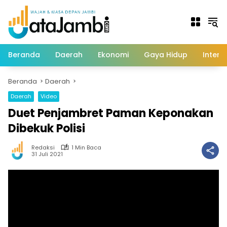
Langsung
ke
konten
Beranda
Daerah
Ekonomi
Gaya Hidup
Intern
Beranda
Daerah
Daerah
Video
Duet Penjambret Paman Keponakan
Dibekuk Polisi
Redaksi
1 Min Baca
31 Juli 2021