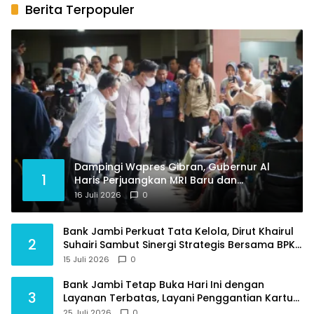
Berita Terpopuler
Dampingi Wapres Gibran, Gubernur Al
1
Haris Perjuangkan MRI Baru dan
Tambahan Dokter Spesialis untuk RSUD
16 Juli 2026
0
Raden Mattaher
Bank Jambi Perkuat Tata Kelola, Dirut Khairul
2
Suhairi Sambut Sinergi Strategis Bersama BPKP
Jambi
15 Juli 2026
0
Bank Jambi Tetap Buka Hari Ini dengan
3
Layanan Terbatas, Layani Penggantian Kartu
ATM dan Perubahan PIN
25 Juli 2026
0