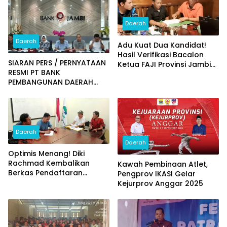
Daerah
Daerah
Adu Kuat Dua Kandidat!
Hasil Verifikasi Bacalon
SIARAN PERS / PERNYATAAN
Ketua FAJI Provinsi Jambi
RESMI PT BANK
Diumumkan
PEMBANGUNAN DAERAH
JAMBI
Daerah
Daerah
Optimis Menang! Diki
Rachmad Kembalikan
Kawah Pembinaan Atlet,
Berkas Pendaftaran
Pengprov IKASI Gelar
Bacalon Ketum FAJI
Kejurprov Anggar 2025
Provinsi Jambi