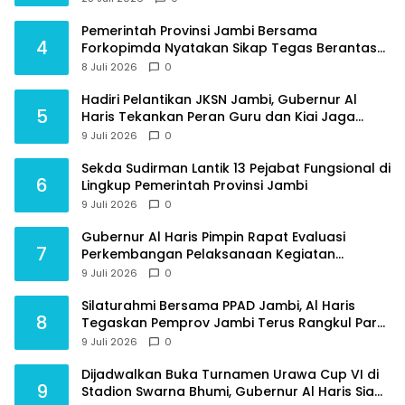
Pemerintah Provinsi Jambi Bersama
4
Forkopimda Nyatakan Sikap Tegas Berantas
Geng Motor
8 Juli 2026
0
Hadiri Pelantikan JKSN Jambi, Gubernur Al
5
Haris Tekankan Peran Guru dan Kiai Jaga
Moral Generasi Bangsa
9 Juli 2026
0
Sekda Sudirman Lantik 13 Pejabat Fungsional di
6
Lingkup Pemerintah Provinsi Jambi
9 Juli 2026
0
Gubernur Al Haris Pimpin Rapat Evaluasi
7
Perkembangan Pelaksanaan Kegiatan
Pembangunan Triwulan II TA 2026
9 Juli 2026
0
Silaturahmi Bersama PPAD Jambi, Al Haris
8
Tegaskan Pemprov Jambi Terus Rangkul Para
Purnawirawan
9 Juli 2026
0
Dijadwalkan Buka Turnamen Urawa Cup VI di
9
Stadion Swarna Bhumi, Gubernur Al Haris Siap