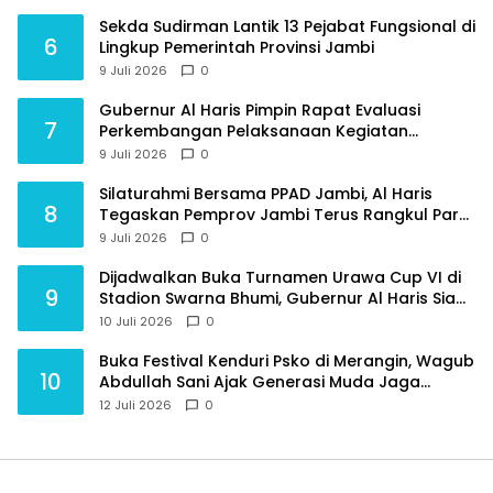
Sekda Sudirman Lantik 13 Pejabat Fungsional di
6
Lingkup Pemerintah Provinsi Jambi
9 Juli 2026
0
Gubernur Al Haris Pimpin Rapat Evaluasi
7
Perkembangan Pelaksanaan Kegiatan
Pembangunan Triwulan II TA 2026
9 Juli 2026
0
Silaturahmi Bersama PPAD Jambi, Al Haris
8
Tegaskan Pemprov Jambi Terus Rangkul Para
Purnawirawan
9 Juli 2026
0
Dijadwalkan Buka Turnamen Urawa Cup VI di
9
Stadion Swarna Bhumi, Gubernur Al Haris Siap
Berlaga Lawan Tim Urawa
10 Juli 2026
0
Buka Festival Kenduri Psko di Merangin, Wagub
10
Abdullah Sani Ajak Generasi Muda Jaga
Budaya dan Jauhi Narkoba
12 Juli 2026
0