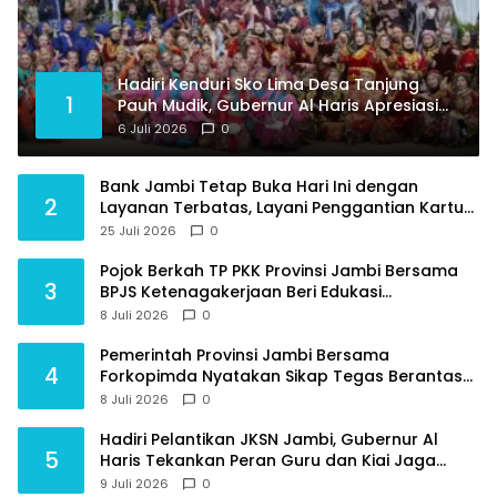
Hadiri Kenduri Sko Lima Desa Tanjung
1
Pauh Mudik, Gubernur Al Haris Apresiasi
Tradisi jadi Pemersatu dan Dorong
6 Juli 2026
0
Perbaikan Sarana Desa
Bank Jambi Tetap Buka Hari Ini dengan
2
Layanan Terbatas, Layani Penggantian Kartu
ATM dan Perubahan PIN
25 Juli 2026
0
Pojok Berkah TP PKK Provinsi Jambi Bersama
3
BPJS Ketenagakerjaan Beri Edukasi
Perlindungan Sosial bagi Masyarakat
8 Juli 2026
0
Pemerintah Provinsi Jambi Bersama
4
Forkopimda Nyatakan Sikap Tegas Berantas
Geng Motor
8 Juli 2026
0
Hadiri Pelantikan JKSN Jambi, Gubernur Al
5
Haris Tekankan Peran Guru dan Kiai Jaga
Moral Generasi Bangsa
9 Juli 2026
0