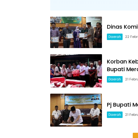
Dinas Komi
Daerah
22 Febr
Korban Keb
Bupati Mer
Daerah
21 Febr
Pj Bupati M
Daerah
21 Febr