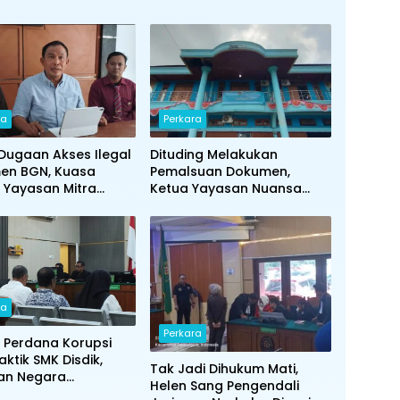
ra
Perkara
 Dugaan Akses Ilegal
Dituding Melakukan
en BGN, Kuasa
Pemalsuan Dokumen,
Yayasan Mitra
Ketua Yayasan Nuansa
 Sejati Penuhi
Mitra Sejati: Kami
an Klarifikasi Polda
Menjalankan Sesuai Juknis
BGN
ra
Perkara
 Perdana Korupsi
aktik SMK Disdik,
Tak Jadi Dihukum Mati,
an Negara
Helen Sang Pengendali
ap Rp 11,6 Miliar