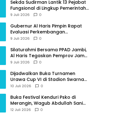
Sekda Sudirman Lantik 13 Pejabat
Fungsional di Lingkup Pemerintah
Provinsi Jambi
9 Juli 2026
0
Gubernur Al Haris Pimpin Rapat
Evaluasi Perkembangan
Pelaksanaan Kegiatan
9 Juli 2026
0
Pembangunan Triwulan II TA 2026
Silaturahmi Bersama PPAD Jambi,
Al Haris Tegaskan Pemprov Jambi
Terus Rangkul Para Purnawirawan
9 Juli 2026
0
a
Peristiwa
Dijadwalkan Buka Turnamen
Urawa Cup VI di Stadion Swarna
Peristiwa
Diusir dari PKS,
Ratu M
Bhumi, Gubernur Al Haris Siap
num Perwira
Dampingi
10 Juli 2026
0
Berlaga Lawan Tim Urawa
Tiga Nyawa Melayang
sian
Cabut N
Buka Festival Kenduri Psko di
Akibat Pagar Tembok
Pilgub 
Merangin, Wagub Abdullah Sani
SMK Negeri 1 Kota Jambi
Ajak Generasi Muda Jaga Budaya
Roboh
12 Juli 2026
0
dan Jauhi Narkoba