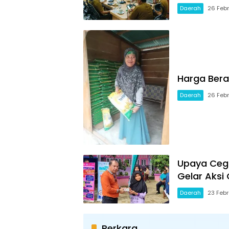
Daerah
26 Febr
Harga Bera
Daerah
26 Febr
Upaya Cega
Gelar Aksi 
Daerah
23 Febr
Perkara