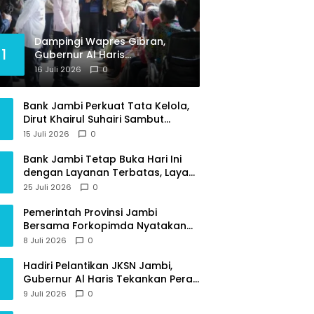
Dampingi Wapres Gibran,
1
Gubernur Al Haris
Perjuangkan MRI Baru dan
16 Juli 2026
0
Tambahan Dokter Spesialis
untuk RSUD Raden Mattaher
Bank Jambi Perkuat Tata Kelola,
Dirut Khairul Suhairi Sambut
Sinergi Strategis Bersama BPKP
15 Juli 2026
0
Jambi
Bank Jambi Tetap Buka Hari Ini
dengan Layanan Terbatas, Layani
Penggantian Kartu ATM dan
25 Juli 2026
0
Perubahan PIN
Pemerintah Provinsi Jambi
Bersama Forkopimda Nyatakan
Sikap Tegas Berantas Geng Motor
8 Juli 2026
0
Hadiri Pelantikan JKSN Jambi,
Gubernur Al Haris Tekankan Peran
Guru dan Kiai Jaga Moral
9 Juli 2026
0
Generasi Bangsa