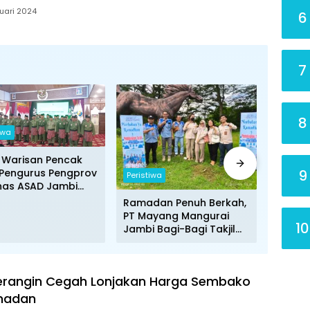
uari 2024
6
7
8
iwa
Peristiw
 Warisan Pencak
9
, Pengurus Pengprov
Peristiwa
PT MMJ 
nas ASAD Jambi
Ada Ok
kuhkan
Ramadan Penuh Berkah,
Kepoli
PT Mayang Mangurai
10
Jambi Bagi-Bagi Takjil
pada Para Pengguna
Jalan
rangin Cegah Lonjakan Harga Sembako
madan