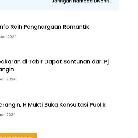
Jaringan Narkoba Divonis
Seumur Hidup
nfo Raih Penghargaan Romantik
uari 2024
akaran di Tabir Dapat Santunan dari Pj
angin
uari 2024
erangin, H Mukti Buka Konsultasi Publik
uari 2024