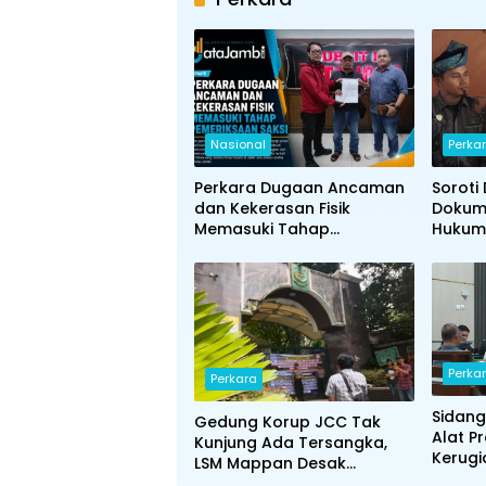
Nasional
Perka
Perkara Dugaan Ancaman
Soroti
dan Kekerasan Fisik
Dokum
Memasuki Tahap
Hukum 
Pemeriksaan Saksi
Nuansa
Undang
Jambi
Perka
Perkara
Sidang
Gedung Korup JCC Tak
Alat Pr
Kunjung Ada Tersangka,
Kerugi
LSM Mappan Desak
Terungk
Kejagung Asistensi