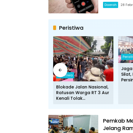
Daerah
28 Febr
Peristiwa
Perist
stiwa
Jaga
Silat
Peristiwa
u Munawaroh
Persi
pingi Haris – Sani
Diku
Blokade Jalan Nasional,
ut Nomor Urut
Ratusan Warga RT 3 Aur
gub Jambi 2024
Kenali Tolak
Pembangunan Stockpile
RMK Energy PT SAS
Pemkab Me
Jelang Ra