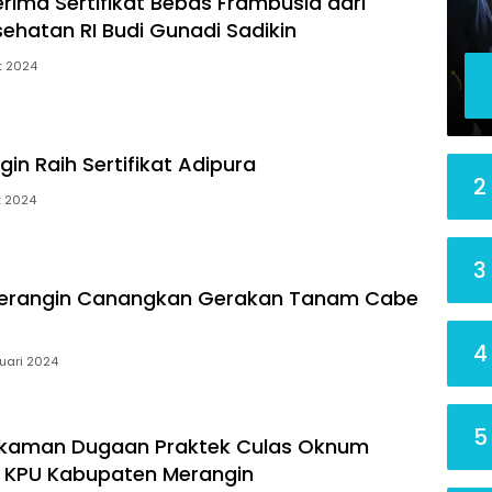
erima Sertifikat Bebas Frambusia dari
sehatan RI Budi Gunadi Sadikin
t 2024
gin Raih Sertifikat Adipura
2
t 2024
3
 Merangin Canangkan Gerakan Tanam Cabe
4
uari 2024
5
ekaman Dugaan Praktek Culas Oknum
 KPU Kabupaten Merangin