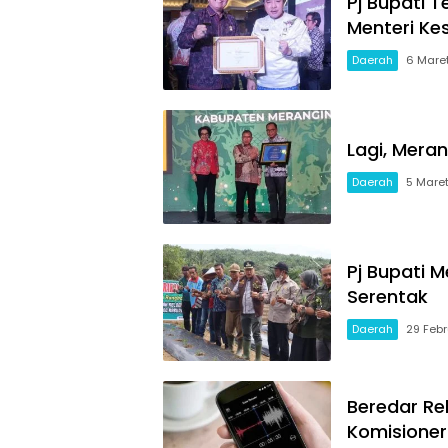
Pj Bupati T
Menteri Ke
Daerah
6 Mare
Lagi, Meran
Daerah
5 Mare
Pj Bupati
Serentak
Daerah
29 Febr
Beredar R
Komisioner