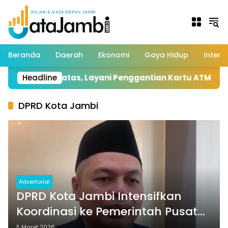
Langsung
ke
konten
Beranda
Daerah
Ekonomi
Gaya Hidup
Intern
 Terbatas, Layani Penggantian Kartu ATM dan Perubaha
Headline
DPRD Kota Jambi
Advertorial
DPRD Kota Jambi Intensifkan
Koordinasi ke Pemerintah Pusat
untuk Penyelesaian Lahan Zona
5 Maret 2026