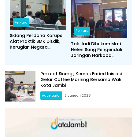
Juknis BGN
Perkara
Perkara
Sidang Perdana Korupsi
Alat Praktik SMK Disdik,
Tak Jadi Dihukum Mati,
Kerugian Negara
Helen Sang Pengendali
Terungkap Rp 11,6 Miliar
Jaringan Narkoba
Divonis Seumur Hidup
Perkuat Sinergi, Kemas Faried Inisiasi
Gelar Coffee Morning Bersama Wali
Kota Jambi
Advertorial
8 Januari 2026