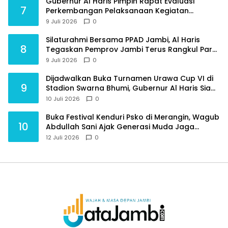
Gubernur Al Haris Pimpin Rapat Evaluasi
7
Perkembangan Pelaksanaan Kegiatan
Pembangunan Triwulan II TA 2026
9 Juli 2026
0
Silaturahmi Bersama PPAD Jambi, Al Haris
8
Tegaskan Pemprov Jambi Terus Rangkul Para
Purnawirawan
9 Juli 2026
0
Dijadwalkan Buka Turnamen Urawa Cup VI di
9
Stadion Swarna Bhumi, Gubernur Al Haris Siap
Berlaga Lawan Tim Urawa
10 Juli 2026
0
Buka Festival Kenduri Psko di Merangin, Wagub
10
Abdullah Sani Ajak Generasi Muda Jaga
Budaya dan Jauhi Narkoba
12 Juli 2026
0