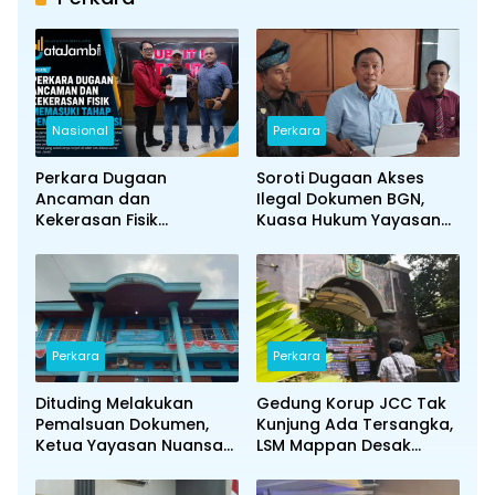
Nasional
Perkara
Perkara Dugaan
Soroti Dugaan Akses
Ancaman dan
Ilegal Dokumen BGN,
Kekerasan Fisik
Kuasa Hukum Yayasan
Memasuki Tahap
Mitra Nuansa Sejati
Pemeriksaan Saksi
Penuhi Undangan
Klarifikasi Polda Jambi
Perkara
Perkara
Dituding Melakukan
Gedung Korup JCC Tak
Pemalsuan Dokumen,
Kunjung Ada Tersangka,
Ketua Yayasan Nuansa
LSM Mappan Desak
Mitra Sejati: Kami
Kejagung Asistensi
Menjalankan Sesuai