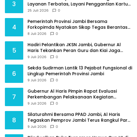
3
Layanan Terbatas, Layani Penggantian Kartu
ATM dan Perubahan PIN
25 Juli 2026
0
Pemerintah Provinsi Jambi Bersama
4
Forkopimda Nyatakan Sikap Tegas Berantas
Geng Motor
8 Juli 2026
0
Hadiri Pelantikan JKSN Jambi, Gubernur Al
5
Haris Tekankan Peran Guru dan Kiai Jaga
Moral Generasi Bangsa
9 Juli 2026
0
Sekda Sudirman Lantik 13 Pejabat Fungsional di
6
Lingkup Pemerintah Provinsi Jambi
9 Juli 2026
0
Gubernur Al Haris Pimpin Rapat Evaluasi
7
Perkembangan Pelaksanaan Kegiatan
Pembangunan Triwulan II TA 2026
9 Juli 2026
0
Silaturahmi Bersama PPAD Jambi, Al Haris
8
Tegaskan Pemprov Jambi Terus Rangkul Para
Purnawirawan
9 Juli 2026
0