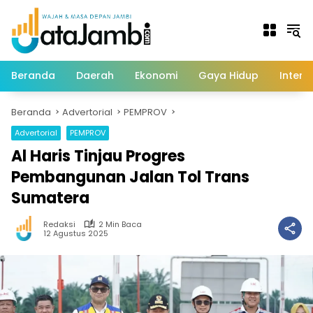
Langsung
ke
konten
Beranda
Daerah
Ekonomi
Gaya Hidup
Intern
Beranda
Advertorial
PEMPROV
Advertorial
PEMPROV
Al Haris Tinjau Progres
Pembangunan Jalan Tol Trans
Sumatera
Redaksi
2 Min Baca
12 Agustus 2025