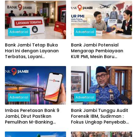
Advertorial
Advertorial
Bank Jambi Tetap Buka
Bank Jambi Potensial
Hari Ini dengan Layanan
Mengarap Pembiayaan
Terbatas, Layani
KUR PMI, Mesin Baru
Penggantian Kartu ATM
Pertumbuhan Ekonomi
dan Perubahan PIN
Daerah
Advertorial
Advertorial
Imbas Peretasan Bank 9
Bank Jambi Tunggu Audit
Jambi, Dirut Pastikan
Forensik IBM, Sudirman :
Pemulihan M-Banking
Fokus Ungkap Penyebab
Dilakukan Bertahap
dan Pulihkan Kerugian
Rp144 Miliar