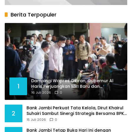
Berita Terpopuler
Dampingi Wapres Gibran, Gubernur Al
1
Haris Perjuangkan MRI Baru dan
Tambahan Dokter Spesialis untuk RSUD
16 Juli 2026
0
Raden Mattaher
Bank Jambi Perkuat Tata Kelola, Dirut Khairul
2
Suhairi Sambut Sinergi Strategis Bersama BPKP
Jambi
15 Juli 2026
0
Bank Jambi Tetap Buka Hari Ini dengan