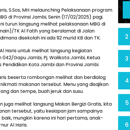
Haris, S.Sos, MH melaunching Pelaksanaan program
BG di Provinsi Jambi, Senin (17/02/2025) pagi.
ini turun langsung melihat pelaksanaan MBG di
ain)/TK Al Fatih yang beralamat di Jalan
2
 dimana disekolah ini ada 92 murid KB dan TK.
l Haris untuk melihat langsung kegiatan
 042/Gapu Jambi, Pj. Walikota Jambi, Ketua
3
 Pendidikan Kota Jambi dan Provinsi Jambi.
aris beserta rombongan melihat dan berdialog
4
ikmati makanan tersebut. Menu yang disajikan
acang dan tempe, buah jeruk dan susu.
5
n juga melihat langsung Makan Bergizi Gratis, kita
kanan tersebut, yaitu kesiapan jam sampainya
 baik, mungkin karena ini hari pertama, anak-
6
ur Al Haris.