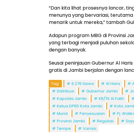
“Dan kita lihat prosesnya lancar, ti
menunya yang bervariasi, terutama
menarik untuk mereka,” tambah Gube
Adapun program MBG di Provinsi Ja
yang terbagi menjadi puluhan seko
dengan banyak.
Seusai peninjauan Gubernur Al Har
gratis di Jambi berjalan dengan lan
Tag:
6.276 Siswa
Al Haris
Distribusi
Gubernur Jambi
Ja
Kapolda Jambi
KB/TK Al Fatih
Ketua DPRD Kota Jambi
Kota Jam
Murid
Penyesuaian
Pj. Wali
Provinsi Jambi
Regulasi
Say
Tempe
Variasi