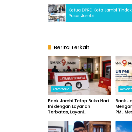
Ketua DPRD Kota Jambi Tindak
Pasar Jambi
Berita Terkait
Advertorial
Adverto
Bank Jambi Tetap Buka Hari
Bank Ja
Ini dengan Layanan
Mengar
Terbatas, Layani
PMI, Me
Penggantian Kartu ATM dan
Ekonom
Perubahan PIN