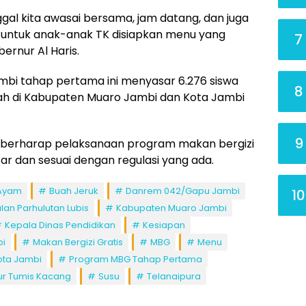
nggal kita awasai bersama, jam datang, dan juga
 untuk anak-anak TK disiapkan menu yang
7
rnur Al Haris.
mbi tahap pertama ini menyasar 6.276 siswa
8
lah di Kabupaten Muaro Jambi dan Kota Jambi
9
is berharap pelaksanaan program makan bergizi
car dan sesuai dengan regulasi yang ada.
Ayam
Buah Jeruk
Danrem 042/Gapu Jambi
10
lan Parhulutan Lubis
Kabupaten Muaro Jambi
Kepala Dinas Pendidikan
Kesiapan
bi
Makan Bergizi Gratis
MBG
Menu
kota Jambi
Program MBG Tahap Pertama
ur Tumis Kacang
Susu
Telanaipura