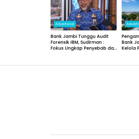
Advertorial
Adverto
Bank Jambi Tunggu Audit
Pengam
Forensik IBM, Sudirman :
Bank J
Fokus Ungkap Penyebab dan
Kelola 
Pulihkan Kerugian Rp144
Miliar