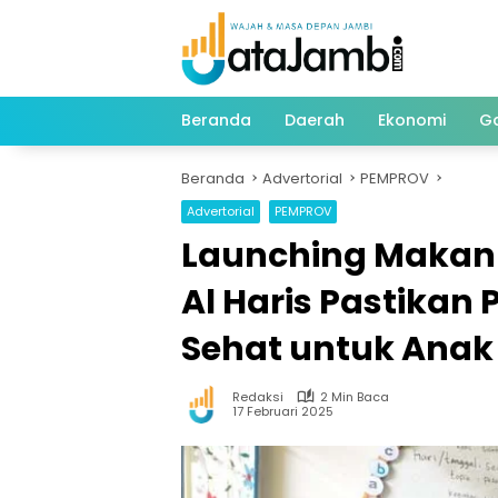
Langsung
ke
konten
Beranda
Daerah
Ekonomi
G
Beranda
Advertorial
PEMPROV
Advertorial
PEMPROV
Launching Makan B
Al Haris Pastikan
Sehat untuk Anak
Redaksi
2 Min Baca
17 Februari 2025