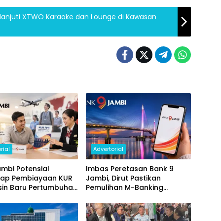
lanjuti XTWO Karaoke dan Lounge di Kawasan
rial
Advertorial
mbi Potensial
Imbas Peretasan Bank 9
ap Pembiayaan KUR
Jambi, Dirut Pastikan
sin Baru Pertumbuhan
Pemulihan M-Banking
i Daerah
Dilakukan Bertahap