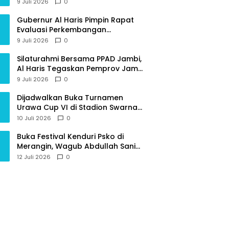
Provinsi Jambi
9 Juli 2026
0
Gubernur Al Haris Pimpin Rapat
Evaluasi Perkembangan
Pelaksanaan Kegiatan
9 Juli 2026
0
Pembangunan Triwulan II TA 2026
Silaturahmi Bersama PPAD Jambi,
Al Haris Tegaskan Pemprov Jambi
Terus Rangkul Para Purnawirawan
9 Juli 2026
0
Dijadwalkan Buka Turnamen
Urawa Cup VI di Stadion Swarna
Bhumi, Gubernur Al Haris Siap
10 Juli 2026
0
Berlaga Lawan Tim Urawa
Buka Festival Kenduri Psko di
Merangin, Wagub Abdullah Sani
Ajak Generasi Muda Jaga Budaya
12 Juli 2026
0
dan Jauhi Narkoba