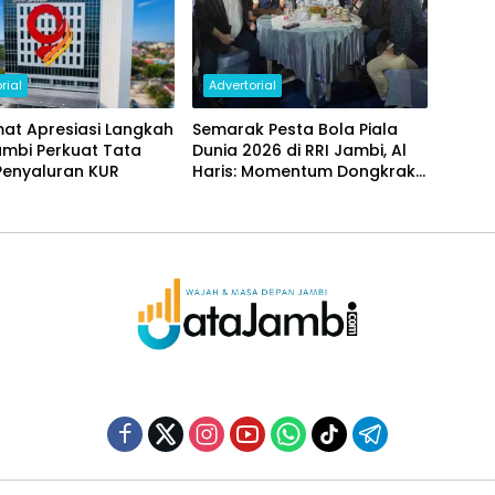
rial
Advertorial
at Apresiasi Langkah
Semarak Pesta Bola Piala
ambi Perkuat Tata
Dunia 2026 di RRI Jambi, Al
Penyaluran KUR
Haris: Momentum Dongkrak
Ekonomi Rakyat