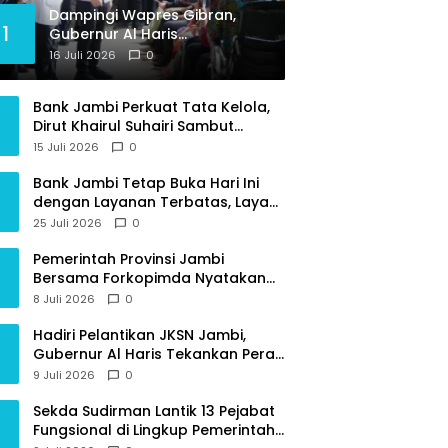
Dampingi Wapres Gibran,
1
Gubernur Al Haris
Perjuangkan MRI Baru dan
16 Juli 2026
0
Tambahan Dokter Spesialis
untuk RSUD Raden Mattaher
Bank Jambi Perkuat Tata Kelola,
Dirut Khairul Suhairi Sambut
Sinergi Strategis Bersama BPKP
15 Juli 2026
0
Jambi
Bank Jambi Tetap Buka Hari Ini
dengan Layanan Terbatas, Layani
Penggantian Kartu ATM dan
25 Juli 2026
0
Perubahan PIN
Pemerintah Provinsi Jambi
Bersama Forkopimda Nyatakan
Sikap Tegas Berantas Geng Motor
8 Juli 2026
0
Hadiri Pelantikan JKSN Jambi,
Gubernur Al Haris Tekankan Peran
Guru dan Kiai Jaga Moral
9 Juli 2026
0
Generasi Bangsa
Sekda Sudirman Lantik 13 Pejabat
Fungsional di Lingkup Pemerintah