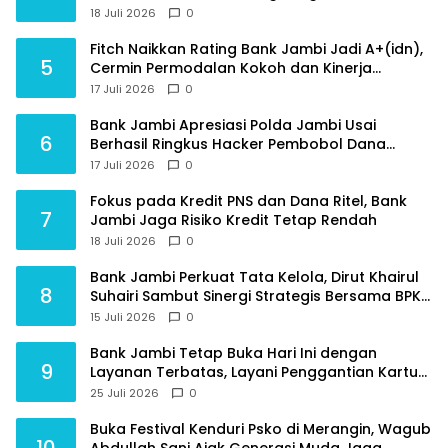
Destinasi Wisata Budaya Unggulan
18 Juli 2026
0
Fitch Naikkan Rating Bank Jambi Jadi A+(idn),
5
Cermin Permodalan Kokoh dan Kinerja
Keuangan Sehat
17 Juli 2026
0
Bank Jambi Apresiasi Polda Jambi Usai
6
Berhasil Ringkus Hacker Pembobol Dana
Nasabah
17 Juli 2026
0
Fokus pada Kredit PNS dan Dana Ritel, Bank
7
Jambi Jaga Risiko Kredit Tetap Rendah
18 Juli 2026
0
Bank Jambi Perkuat Tata Kelola, Dirut Khairul
8
Suhairi Sambut Sinergi Strategis Bersama BPKP
Jambi
15 Juli 2026
0
Bank Jambi Tetap Buka Hari Ini dengan
9
Layanan Terbatas, Layani Penggantian Kartu
ATM dan Perubahan PIN
25 Juli 2026
0
Buka Festival Kenduri Psko di Merangin, Wagub
10
Abdullah Sani Ajak Generasi Muda Jaga