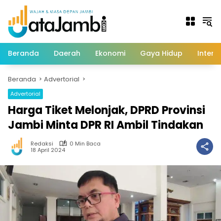
Langsung
ke
konten
Beranda
Daerah
Ekonomi
Gaya Hidup
Intern
Beranda
Advertorial
Advertorial
Harga Tiket Melonjak, DPRD Provinsi
Jambi Minta DPR RI Ambil Tindakan
Redaksi
0 Min Baca
18 April 2024