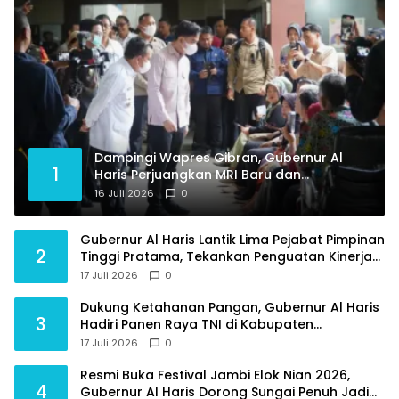
Dampingi Wapres Gibran, Gubernur Al
1
Haris Perjuangkan MRI Baru dan
Tambahan Dokter Spesialis untuk RSUD
16 Juli 2026
0
Raden Mattaher
Gubernur Al Haris Lantik Lima Pejabat Pimpinan
2
Tinggi Pratama, Tekankan Penguatan Kinerja
dan Integritas
17 Juli 2026
0
Dukung Ketahanan Pangan, Gubernur Al Haris
3
Hadiri Panen Raya TNI di Kabupaten
Tanjungjabung Timur
17 Juli 2026
0
Resmi Buka Festival Jambi Elok Nian 2026,
4
Gubernur Al Haris Dorong Sungai Penuh Jadi