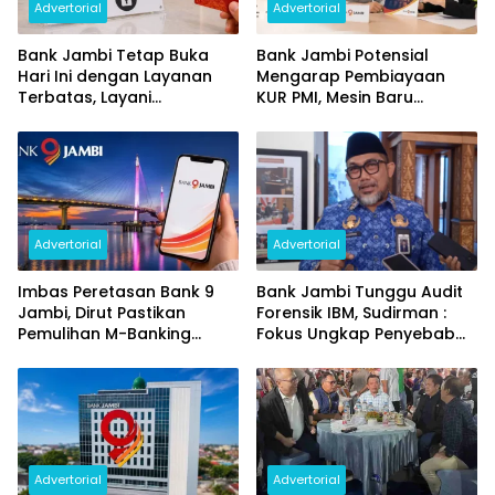
Advertorial
Advertorial
Bank Jambi Tetap Buka
Bank Jambi Potensial
Hari Ini dengan Layanan
Mengarap Pembiayaan
Terbatas, Layani
KUR PMI, Mesin Baru
Penggantian Kartu ATM
Pertumbuhan Ekonomi
dan Perubahan PIN
Daerah
Advertorial
Advertorial
Imbas Peretasan Bank 9
Bank Jambi Tunggu Audit
Jambi, Dirut Pastikan
Forensik IBM, Sudirman :
Pemulihan M-Banking
Fokus Ungkap Penyebab
Dilakukan Bertahap
dan Pulihkan Kerugian
Rp144 Miliar
Advertorial
Advertorial