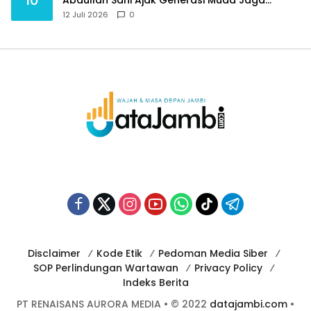
Budaya dan Jauhi Narkoba
12 Juli 2026
0
Disclaimer
Kode Etik
Pedoman Media Siber
SOP Perlindungan Wartawan
Privacy Policy
Indeks Berita
PT RENAISANS AURORA MEDIA • © 2022
datajambi.com
•