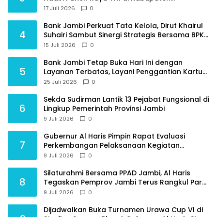
Tanjungjabung Timur
17 Juli 2026
0
Bank Jambi Perkuat Tata Kelola, Dirut Khairul
4
Suhairi Sambut Sinergi Strategis Bersama BPKP
Jambi
15 Juli 2026
0
Bank Jambi Tetap Buka Hari Ini dengan
5
Layanan Terbatas, Layani Penggantian Kartu
ATM dan Perubahan PIN
25 Juli 2026
0
Sekda Sudirman Lantik 13 Pejabat Fungsional di
6
Lingkup Pemerintah Provinsi Jambi
9 Juli 2026
0
Gubernur Al Haris Pimpin Rapat Evaluasi
7
Perkembangan Pelaksanaan Kegiatan
Pembangunan Triwulan II TA 2026
9 Juli 2026
0
Silaturahmi Bersama PPAD Jambi, Al Haris
8
Tegaskan Pemprov Jambi Terus Rangkul Para
Purnawirawan
9 Juli 2026
0
Dijadwalkan Buka Turnamen Urawa Cup VI di