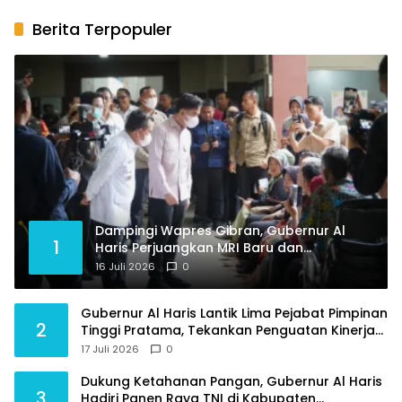
Berita Terpopuler
Dampingi Wapres Gibran, Gubernur Al
1
Haris Perjuangkan MRI Baru dan
Tambahan Dokter Spesialis untuk RSUD
16 Juli 2026
0
Raden Mattaher
Gubernur Al Haris Lantik Lima Pejabat Pimpinan
2
Tinggi Pratama, Tekankan Penguatan Kinerja
dan Integritas
17 Juli 2026
0
Dukung Ketahanan Pangan, Gubernur Al Haris
3
Hadiri Panen Raya TNI di Kabupaten