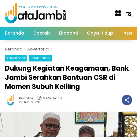
Langsung
ke
konten
Beranda
Daerah
Ekonomi
Gaya Hidup
Intern
Beranda
Advertorial
Advertorial
Bank Jambi
Dukung Kegiatan Keagamaan, Bank
Jambi Serahkan Bantuan CSR di
Momen Subuh Keliling
Redaksi
2 Min Baca
13 Juni 2026