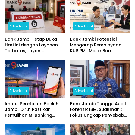
Advertorial
Advertorial
Bank Jambi Tetap Buka
Bank Jambi Potensial
Hari Ini dengan Layanan
Mengarap Pembiayaan
Terbatas, Layani
KUR PMI, Mesin Baru
Penggantian Kartu ATM
Pertumbuhan Ekonomi
dan Perubahan PIN
Daerah
Advertorial
Advertorial
Imbas Peretasan Bank 9
Bank Jambi Tunggu Audit
Jambi, Dirut Pastikan
Forensik IBM, Sudirman :
Pemulihan M-Banking
Fokus Ungkap Penyebab
Dilakukan Bertahap
dan Pulihkan Kerugian
Rp144 Miliar