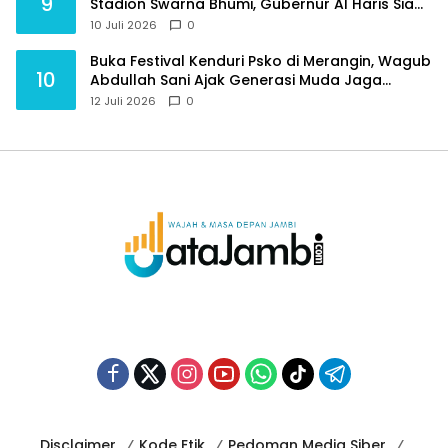
9
Stadion Swarna Bhumi, Gubernur Al Haris Siap
Berlaga Lawan Tim Urawa
10 Juli 2026
0
Buka Festival Kenduri Psko di Merangin, Wagub
10
Abdullah Sani Ajak Generasi Muda Jaga
Budaya dan Jauhi Narkoba
12 Juli 2026
0
Disclaimer
Kode Etik
Pedoman Media Siber