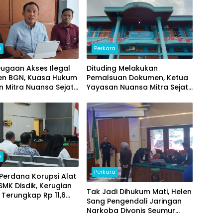
a
Perkara
Dugaan Akses Ilegal
Dituding Melakukan
n BGN, Kuasa Hukum
Pemalsuan Dokumen, Ketua
 Mitra Nuansa Sejati
Yayasan Nuansa Mitra Sejati:
Undangan Klarifikasi
Kami Menjalankan Sesuai
Jambi
Juknis BGN
a
Perkara
Perdana Korupsi Alat
 SMK Disdik, Kerugian
Tak Jadi Dihukum Mati, Helen
Terungkap Rp 11,6
Sang Pengendali Jaringan
Narkoba Divonis Seumur
Hidup