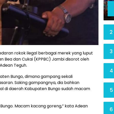
2
3
daran rokok ilegal berbagai merek yang luput
 Bea dan Cukai (KPPBC) Jambi disorot oleh
 Adean Teguh.
4
ten Bungo, dimana gampang sekali
asaran. Saking gampangnya, dia bahkan
l di daerah Kabupaten Bungo sudah macam
5
 di Bungo. Macam kacang goreng,” kata Adean
6