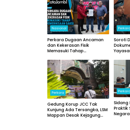
Nasional
Perkar
Perkara Dugaan Ancaman
Soroti 
dan Kekerasan Fisik
Dokume
Memasuki Tahap
Yayasan
Pemeriksaan Saksi
Penuhi 
Polda 
Perkar
Perkara
Sidang 
Gedung Korup JCC Tak
Praktik
Kunjung Ada Tersangka, LSM
Negara 
Mappan Desak Kejagung
Miliar
Asistensi