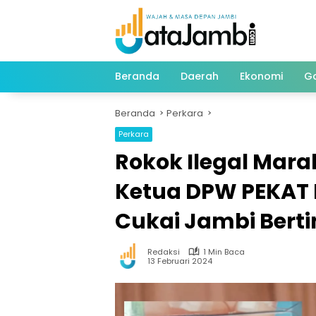
Langsung
ke
konten
Beranda
Daerah
Ekonomi
G
Beranda
Perkara
Perkara
Rokok Ilegal Mara
Ketua DPW PEKAT 
Cukai Jambi Bert
Redaksi
1 Min Baca
13 Februari 2024