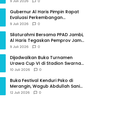
Provinsi Jambi
9 Juli 2026
0
Gubernur Al Haris Pimpin Rapat
Evaluasi Perkembangan
Pelaksanaan Kegiatan
9 Juli 2026
0
Pembangunan Triwulan II TA 2026
Silaturahmi Bersama PPAD Jambi,
Al Haris Tegaskan Pemprov Jambi
Terus Rangkul Para Purnawirawan
9 Juli 2026
0
Dijadwalkan Buka Turnamen
Urawa Cup VI di Stadion Swarna
Bhumi, Gubernur Al Haris Siap
10 Juli 2026
0
Berlaga Lawan Tim Urawa
Buka Festival Kenduri Psko di
Merangin, Wagub Abdullah Sani
Ajak Generasi Muda Jaga Budaya
12 Juli 2026
0
dan Jauhi Narkoba