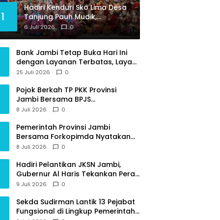
Hadiri Kenduri Sko Lima Desa
1
Tanjung Pauh Mudik,
Gubernur Al Haris Apresiasi
6 Juli 2026
0
Tradisi jadi Pemersatu dan
Dorong Perbaikan Sarana
Bank Jambi Tetap Buka Hari Ini
Desa
dengan Layanan Terbatas, Layani
Penggantian Kartu ATM dan
25 Juli 2026
0
Perubahan PIN
Pojok Berkah TP PKK Provinsi
Jambi Bersama BPJS
Ketenagakerjaan Beri Edukasi
8 Juli 2026
0
Perlindungan Sosial bagi
Masyarakat
Pemerintah Provinsi Jambi
Bersama Forkopimda Nyatakan
Sikap Tegas Berantas Geng Motor
8 Juli 2026
0
Hadiri Pelantikan JKSN Jambi,
Gubernur Al Haris Tekankan Peran
Guru dan Kiai Jaga Moral
9 Juli 2026
0
Generasi Bangsa
Sekda Sudirman Lantik 13 Pejabat
Fungsional di Lingkup Pemerintah