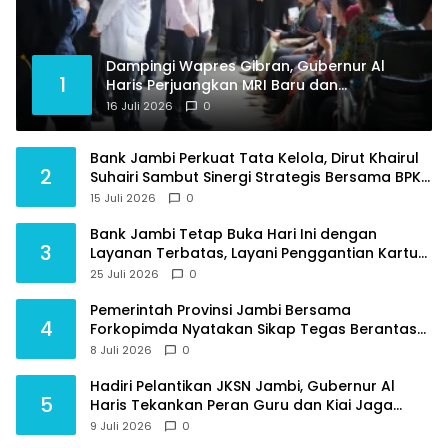
Dampingi Wapres Gibran, Gubernur Al
1
Haris Perjuangkan MRI Baru dan
Tambahan Dokter Spesialis untuk RSUD
16 Juli 2026
0
Raden Mattaher
Bank Jambi Perkuat Tata Kelola, Dirut Khairul
2
Suhairi Sambut Sinergi Strategis Bersama BPKP
Jambi
15 Juli 2026
0
Bank Jambi Tetap Buka Hari Ini dengan
3
Layanan Terbatas, Layani Penggantian Kartu
ATM dan Perubahan PIN
25 Juli 2026
0
Pemerintah Provinsi Jambi Bersama
4
Forkopimda Nyatakan Sikap Tegas Berantas
Geng Motor
8 Juli 2026
0
Hadiri Pelantikan JKSN Jambi, Gubernur Al
5
Haris Tekankan Peran Guru dan Kiai Jaga
Moral Generasi Bangsa
9 Juli 2026
0