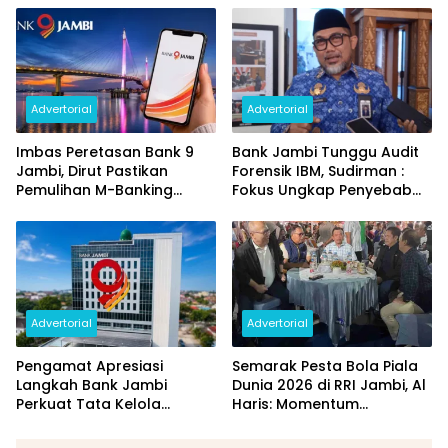
dan Perubahan PIN
Daerah
Advertorial
Advertorial
Imbas Peretasan Bank 9
Bank Jambi Tunggu Audit
Jambi, Dirut Pastikan
Forensik IBM, Sudirman :
Pemulihan M-Banking
Fokus Ungkap Penyebab
Dilakukan Bertahap
dan Pulihkan Kerugian
Rp144 Miliar
Advertorial
Advertorial
Pengamat Apresiasi
Semarak Pesta Bola Piala
Langkah Bank Jambi
Dunia 2026 di RRI Jambi, Al
Perkuat Tata Kelola
Haris: Momentum
Penyaluran KUR
Dongkrak Ekonomi Rakyat