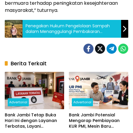
bermuara terhadap peningkatan kesejahteraan
masyarakat,” tuturnya.
Penegakan Hukum Pengelolaan Sampah
dalam Menanggulangi Pembakaran
Sampah di Pekarangan Rumah di Kota
Jambi
Berita Terkait
Advertorial
Advertorial
Bank Jambi Tetap Buka
Bank Jambi Potensial
Hari Ini dengan Layanan
Mengarap Pembiayaan
Terbatas, Layani
KUR PMI, Mesin Baru
Penggantian Kartu ATM
Pertumbuhan Ekonomi