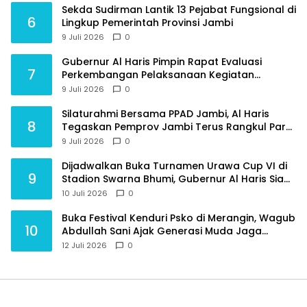
Sekda Sudirman Lantik 13 Pejabat Fungsional di
6
Lingkup Pemerintah Provinsi Jambi
9 Juli 2026
0
Gubernur Al Haris Pimpin Rapat Evaluasi
7
Perkembangan Pelaksanaan Kegiatan
Pembangunan Triwulan II TA 2026
9 Juli 2026
0
Silaturahmi Bersama PPAD Jambi, Al Haris
8
Tegaskan Pemprov Jambi Terus Rangkul Para
Purnawirawan
9 Juli 2026
0
Dijadwalkan Buka Turnamen Urawa Cup VI di
9
Stadion Swarna Bhumi, Gubernur Al Haris Siap
Berlaga Lawan Tim Urawa
10 Juli 2026
0
Buka Festival Kenduri Psko di Merangin, Wagub
10
Abdullah Sani Ajak Generasi Muda Jaga
Budaya dan Jauhi Narkoba
12 Juli 2026
0