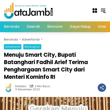
Langsung
ke
konten
Beranda
Daerah
Ekonomi
Gaya Hidup
Intern
Beranda
Advertorial
Advertorial
Batanghari
Menuju Smart City, Bupati
Batanghari Fadhil Arief Terima
Penghargaan Smart City dari
Menteri Kominfo RI
Redaksi
2 Min Baca
11 Desember 2023