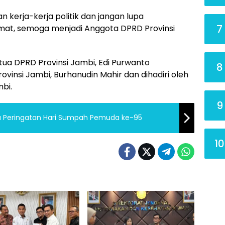
n kerja-kerja politik dan jangan lupa
7
mat, semoga menjadi Anggota DPRD Provinsi
etua DPRD Provinsi Jambi, Edi Purwanto
8
ovinsi Jambi, Burhanudin Mahir dan dihadiri oleh
bi.
9
a Peringatan Hari Sumpah Pemuda ke-95
10