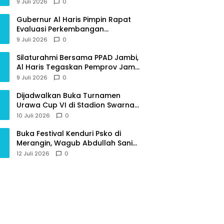
Provinsi Jambi
9 Juli 2026
0
Gubernur Al Haris Pimpin Rapat
Evaluasi Perkembangan
Pelaksanaan Kegiatan
9 Juli 2026
0
Pembangunan Triwulan II TA 2026
Silaturahmi Bersama PPAD Jambi,
Al Haris Tegaskan Pemprov Jambi
Terus Rangkul Para Purnawirawan
9 Juli 2026
0
Dijadwalkan Buka Turnamen
Urawa Cup VI di Stadion Swarna
Bhumi, Gubernur Al Haris Siap
10 Juli 2026
0
Berlaga Lawan Tim Urawa
Buka Festival Kenduri Psko di
Merangin, Wagub Abdullah Sani
Ajak Generasi Muda Jaga Budaya
12 Juli 2026
0
dan Jauhi Narkoba