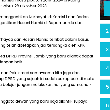
mid sisa masa jabatan 2019-2024 di Ruang
 Sabtu, 28 Oktober 2023.
menggantikan Nurhayati di Komisi 1 dan Badan
antikan Hasani Hamid di Bapemperda dan
2
rhayati dan Hasani Hamid terlibat dalam kasus
g telah ditetapkan jadi tersangka oleh KPK.
3
a DPRD Provinsi Jambi yang baru dilantik dapat
dengan baik.
4
 dan Pak Ismed sama-sama kita jaga dan
 DPRD yang sejauh ini sudah cukup baik di mata
a belajar jangan melakukan hal yang sama, hal-
5
nggota dewan yang baru saja dilantik supaya
6