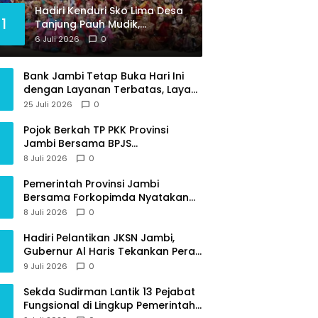
Hadiri Kenduri Sko Lima Desa
1
Tanjung Pauh Mudik,
Gubernur Al Haris Apresiasi
6 Juli 2026
0
Tradisi jadi Pemersatu dan
Dorong Perbaikan Sarana
Bank Jambi Tetap Buka Hari Ini
Desa
dengan Layanan Terbatas, Layani
Penggantian Kartu ATM dan
25 Juli 2026
0
Perubahan PIN
Pojok Berkah TP PKK Provinsi
Jambi Bersama BPJS
Ketenagakerjaan Beri Edukasi
8 Juli 2026
0
Perlindungan Sosial bagi
Masyarakat
Pemerintah Provinsi Jambi
Bersama Forkopimda Nyatakan
Sikap Tegas Berantas Geng Motor
8 Juli 2026
0
Hadiri Pelantikan JKSN Jambi,
Gubernur Al Haris Tekankan Peran
Guru dan Kiai Jaga Moral
9 Juli 2026
0
Generasi Bangsa
Sekda Sudirman Lantik 13 Pejabat
Fungsional di Lingkup Pemerintah