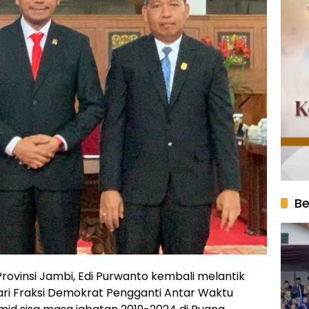
Be
rovinsi Jambi, Edi Purwanto kembali melantik
ari Fraksi Demokrat Pengganti Antar Waktu