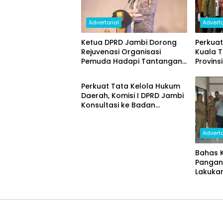
Advertorial
Adverto
Ketua DPRD Jambi Dorong
Perkuat
Rejuvenasi Organisasi
Kuala T
Pemuda Hadapi Tantangan
Provins
Advertorial
Global dan Teknologi
KKP RI 
Perkuat Tata Kelola Hukum
Daerah, Komisi I DPRD Jambi
Konsultasi ke Badan
Pembinaan Hukum Nasional
Kementerian Hukum RI
Adverto
Bahas 
Pangan,
Lakukan
Disper
Kabupa