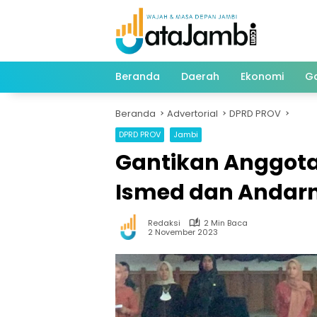
Langsung
ke
konten
Beranda
Daerah
Ekonomi
G
Beranda
Advertorial
DPRD PROV
DPRD PROV
Jambi
Gantikan Anggota
Ismed dan Andarn
Redaksi
2 Min Baca
2 November 2023