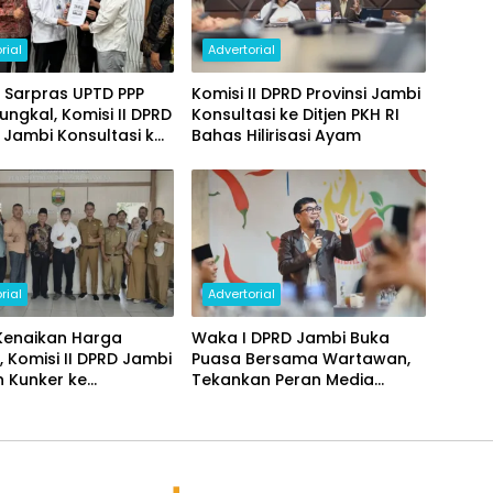
rial
Advertorial
 Sarpras UPTD PPP
Komisi II DPRD Provinsi Jambi
ungkal, Komisi II DPRD
Konsultasi ke Ditjen PKH RI
i Jambi Konsultasi ke
Bahas Hilirisasi Ayam
di Jakarta
rial
Advertorial
Kenaikan Harga
Waka I DPRD Jambi Buka
 Komisi II DPRD Jambi
Puasa Bersama Wartawan,
 Kunker ke
Tekankan Peran Media
indag UMKM
sebagai Mitra Pengawasan
ten Muarojambi