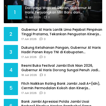
Dampingi Wapres Gibran, Gubernur Al
1
Haris Perjuangkan MRI Baru dan
Tambahan Dokter Spesialis untuk RSUD
16 Juli 2026
0
Raden Mattaher
Gubernur Al Haris Lantik Lima Pejabat Pimpinan
2
Tinggi Pratama, Tekankan Penguatan Kinerja
dan Integritas
17 Juli 2026
0
Dukung Ketahanan Pangan, Gubernur Al Haris
3
Hadiri Panen Raya TNI di Kabupaten
Tanjungjabung Timur
17 Juli 2026
0
Resmi Buka Festival Jambi Elok Nian 2026,
4
Gubernur Al Haris Dorong Sungai Penuh Jadi
Destinasi Wisata Budaya Unggulan
18 Juli 2026
0
Fitch Naikkan Rating Bank Jambi Jadi A+(idn),
5
Cermin Permodalan Kokoh dan Kinerja
Keuangan Sehat
17 Juli 2026
0
Bank Jambi Apresiasi Polda Jambi Usai
6
Berhasil Ringkus Hacker Pembobol Dana