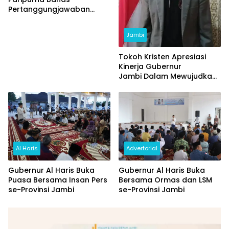
Pertanggungjawaban
APBD 2023 dan Ranperda
Inisiatif
Jambi
Tokoh Kristen Apresiasi
Kinerja Gubernur
Jambi Dalam Mewujudkan
Jambi Damai.
Advertorial
Al Haris
Gubernur Al Haris Buka
Gubernur Al Haris Buka
Bersama Ormas dan LSM
Puasa Bersama Insan Pers
se-Provinsi Jambi
se-Provinsi Jambi