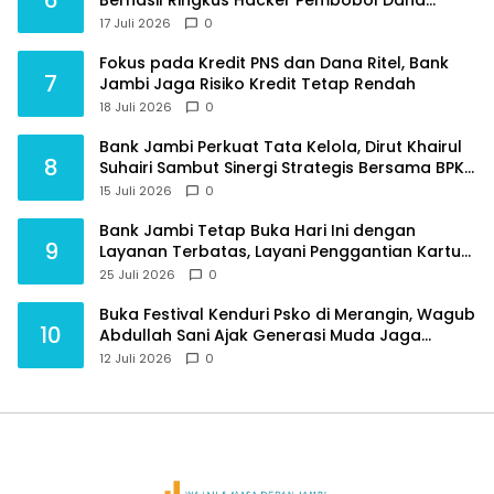
Nasabah
17 Juli 2026
0
Fokus pada Kredit PNS dan Dana Ritel, Bank
7
Jambi Jaga Risiko Kredit Tetap Rendah
18 Juli 2026
0
Bank Jambi Perkuat Tata Kelola, Dirut Khairul
8
Suhairi Sambut Sinergi Strategis Bersama BPKP
Jambi
15 Juli 2026
0
Bank Jambi Tetap Buka Hari Ini dengan
9
Layanan Terbatas, Layani Penggantian Kartu
ATM dan Perubahan PIN
25 Juli 2026
0
Buka Festival Kenduri Psko di Merangin, Wagub
10
Abdullah Sani Ajak Generasi Muda Jaga
Budaya dan Jauhi Narkoba
12 Juli 2026
0