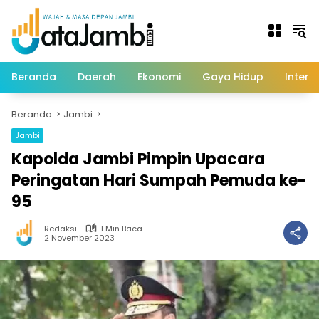
Langsung
ke
konten
Beranda
Daerah
Ekonomi
Gaya Hidup
Intern
Beranda
Jambi
Jambi
Kapolda Jambi Pimpin Upacara
Peringatan Hari Sumpah Pemuda ke-
95
Redaksi
1 Min Baca
2 November 2023