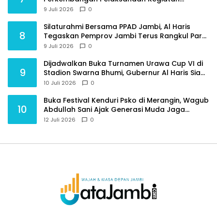
Pembangunan Triwulan II TA 2026
9 Juli 2026
0
Silaturahmi Bersama PPAD Jambi, Al Haris
8
Tegaskan Pemprov Jambi Terus Rangkul Para
Purnawirawan
9 Juli 2026
0
Dijadwalkan Buka Turnamen Urawa Cup VI di
9
Stadion Swarna Bhumi, Gubernur Al Haris Siap
Berlaga Lawan Tim Urawa
10 Juli 2026
0
Buka Festival Kenduri Psko di Merangin, Wagub
10
Abdullah Sani Ajak Generasi Muda Jaga
Budaya dan Jauhi Narkoba
12 Juli 2026
0