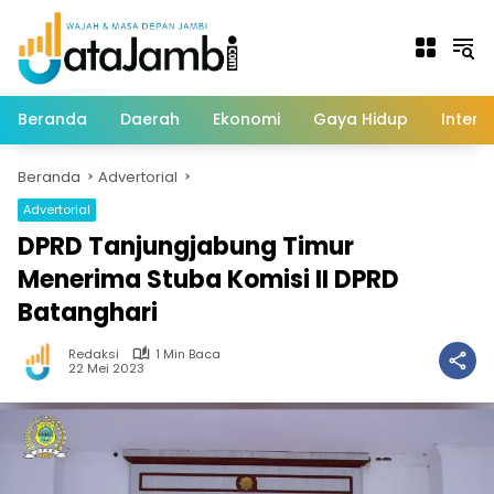
Langsung
ke
konten
Beranda
Daerah
Ekonomi
Gaya Hidup
Intern
Beranda
Advertorial
Advertorial
DPRD Tanjungjabung Timur
Menerima Stuba Komisi II DPRD
Batanghari
Redaksi
1 Min Baca
22 Mei 2023