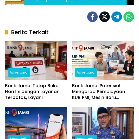
Anggaran 2022
Berita Terkait
Advertorial
Advertorial
Bank Jambi Tetap Buka
Bank Jambi Potensial
Hari Ini dengan Layanan
Mengarap Pembiayaan
Terbatas, Layani
KUR PMI, Mesin Baru
Penggantian Kartu ATM
Pertumbuhan Ekonomi
dan Perubahan PIN
Daerah
Advertorial
Advertorial