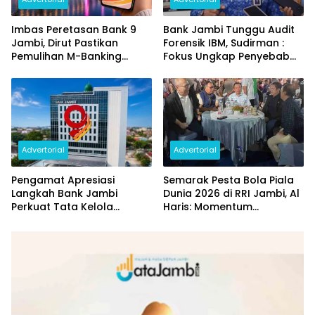
Imbas Peretasan Bank 9
Bank Jambi Tunggu Audit
Jambi, Dirut Pastikan
Forensik IBM, Sudirman :
Pemulihan M-Banking
Fokus Ungkap Penyebab
Dilakukan Bertahap
dan Pulihkan Kerugian
Rp144 Miliar
Advertorial
Advertorial
Pengamat Apresiasi
Semarak Pesta Bola Piala
Langkah Bank Jambi
Dunia 2026 di RRI Jambi, Al
Perkuat Tata Kelola
Haris: Momentum
Penyaluran KUR
Dongkrak Ekonomi Rakyat