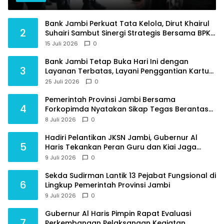
Raden Mattaher
Bank Jambi Perkuat Tata Kelola, Dirut Khairul
2
Suhairi Sambut Sinergi Strategis Bersama BPKP
Jambi
15 Juli 2026
0
Bank Jambi Tetap Buka Hari Ini dengan
3
Layanan Terbatas, Layani Penggantian Kartu
ATM dan Perubahan PIN
25 Juli 2026
0
Pemerintah Provinsi Jambi Bersama
4
Forkopimda Nyatakan Sikap Tegas Berantas
Geng Motor
8 Juli 2026
0
Hadiri Pelantikan JKSN Jambi, Gubernur Al
5
Haris Tekankan Peran Guru dan Kiai Jaga
Moral Generasi Bangsa
9 Juli 2026
0
Sekda Sudirman Lantik 13 Pejabat Fungsional di
6
Lingkup Pemerintah Provinsi Jambi
9 Juli 2026
0
Gubernur Al Haris Pimpin Rapat Evaluasi
7
Perkembangan Pelaksanaan Kegiatan