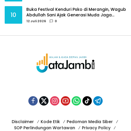
Buka Festival Kenduri Psko di Merangin, Wagub
10
Abdullah Sani Ajak Generasi Muda Jaga
Budaya dan Jauhi Narkoba
12 Juli 2026
0
Disclaimer
Kode Etik
Pedoman Media Siber
SOP Perlindungan Wartawan
Privacy Policy