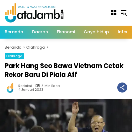
Langsung
ke
konten
Beranda
Daerah
Ekonomi
Gaya Hidup
Intern
Beranda
Olahraga
Olahraga
Park Hang Seo Bawa Vietnam Cetak
Rekor Baru Di Piala Aff
Redaksi
3 Min Baca
4 Januari 2023