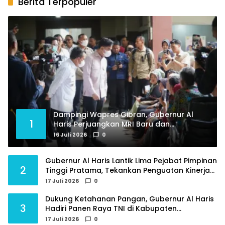
Berita Terpopuler
Dampingi Wapres Gibran, Gubernur Al
1
Haris Perjuangkan MRI Baru dan
Tambahan Dokter Spesialis untuk RSUD
16 Juli 2026
0
Raden Mattaher
Gubernur Al Haris Lantik Lima Pejabat Pimpinan
2
Tinggi Pratama, Tekankan Penguatan Kinerja
dan Integritas
17 Juli 2026
0
Dukung Ketahanan Pangan, Gubernur Al Haris
3
Hadiri Panen Raya TNI di Kabupaten
Tanjungjabung Timur
17 Juli 2026
0