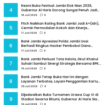
Resmi Buka Festival Jambi Elok Nian 2026,
4
Gubernur Al Haris Dorong Sungai Penuh Jadi
Destinasi Wisata Budaya Unggulan
18 Juli 2026
0
Fitch Naikkan Rating Bank Jambi Jadi A+(idn),
5
Cermin Permodalan Kokoh dan Kinerja
Keuangan Sehat
17 Juli 2026
0
Bank Jambi Apresiasi Polda Jambi Usai
6
Berhasil Ringkus Hacker Pembobol Dana
Nasabah
17 Juli 2026
0
Bank Jambi Perkuat Tata Kelola, Dirut Khairul
7
Suhairi Sambut Sinergi Strategis Bersama BPKP
Jambi
15 Juli 2026
0
Bank Jambi Tetap Buka Hari Ini dengan
8
Layanan Terbatas, Layani Penggantian Kartu
ATM dan Perubahan PIN
25 Juli 2026
0
Dijadwalkan Buka Turnamen Urawa Cup VI di
9
Stadion Swarna Bhumi, Gubernur Al Haris Siap
Berlaga Lawan Tim Urawa
10 Juli 2026
0