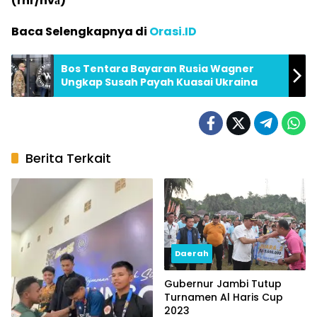
(rhr/nvа)
Baca Selengkapnya di
Orasi.ID
Bos Tentara Bayaran Rusia Wagner
Ungkap Susah Payah Kuasai Ukraina
Berita Terkait
Daerah
Gubernur Jambi Tutup
Turnamen Al Haris Cup
2023