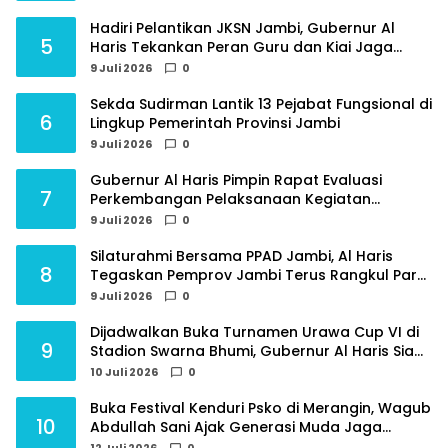
Hadiri Pelantikan JKSN Jambi, Gubernur Al
5
Haris Tekankan Peran Guru dan Kiai Jaga
Moral Generasi Bangsa
9 Juli 2026
0
Sekda Sudirman Lantik 13 Pejabat Fungsional di
6
Lingkup Pemerintah Provinsi Jambi
9 Juli 2026
0
Gubernur Al Haris Pimpin Rapat Evaluasi
7
Perkembangan Pelaksanaan Kegiatan
Pembangunan Triwulan II TA 2026
9 Juli 2026
0
Silaturahmi Bersama PPAD Jambi, Al Haris
8
Tegaskan Pemprov Jambi Terus Rangkul Para
Purnawirawan
9 Juli 2026
0
Dijadwalkan Buka Turnamen Urawa Cup VI di
9
Stadion Swarna Bhumi, Gubernur Al Haris Siap
Berlaga Lawan Tim Urawa
10 Juli 2026
0
Buka Festival Kenduri Psko di Merangin, Wagub
10
Abdullah Sani Ajak Generasi Muda Jaga
Budaya dan Jauhi Narkoba