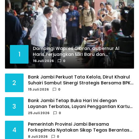
Dampingi Wapres Gibran, Gubernur Al
1
Haris Perjuangkan MRI Baru dan
Tambahan Dokter Spesialis untuk RSUD
16 Juli 2026
0
Raden Mattaher
Bank Jambi Perkuat Tata Kelola, Dirut Khairul
2
Suhairi Sambut Sinergi Strategis Bersama BPKP
Jambi
15 Juli 2026
0
Bank Jambi Tetap Buka Hari Ini dengan
3
Layanan Terbatas, Layani Penggantian Kartu
ATM dan Perubahan PIN
25 Juli 2026
0
Pemerintah Provinsi Jambi Bersama
4
Forkopimda Nyatakan Sikap Tegas Berantas
Geng Motor
8 Juli 2026
0