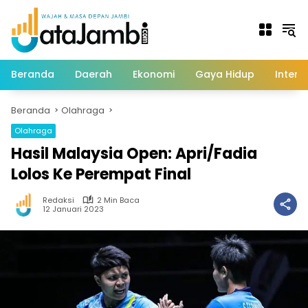
Langsung
ke
konten
Beranda
Daerah
Ekonomi
Gaya Hidup
Intern
Beranda
Olahraga
Olahraga
Hasil Malaysia Open: Apri/Fadia
Lolos Ke Perempat Final
Redaksi
2 Min Baca
12 Januari 2023