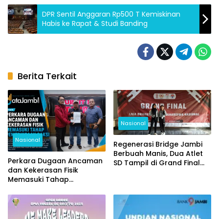
DPR Sentil Anggaran Rp500 T Kemiskinan
Habis ke Rapat & Studi Banding
Berita Terkait
Nasional
Nasional
Regenerasi Bridge Jambi
Berbuah Manis, Dua Atlet
Perkara Dugaan Ancaman
SD Tampil di Grand Final
dan Kekerasan Fisik
Nasional
Memasuki Tahap
Pemeriksaan Saksi