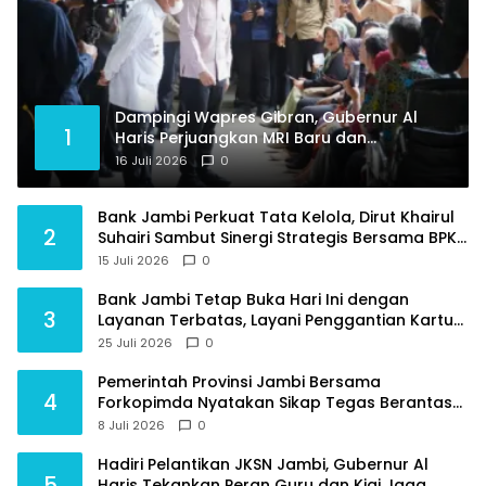
Dampingi Wapres Gibran, Gubernur Al
1
Haris Perjuangkan MRI Baru dan
Tambahan Dokter Spesialis untuk RSUD
16 Juli 2026
0
Raden Mattaher
Bank Jambi Perkuat Tata Kelola, Dirut Khairul
2
Suhairi Sambut Sinergi Strategis Bersama BPKP
Jambi
15 Juli 2026
0
Bank Jambi Tetap Buka Hari Ini dengan
3
Layanan Terbatas, Layani Penggantian Kartu
ATM dan Perubahan PIN
25 Juli 2026
0
Pemerintah Provinsi Jambi Bersama
4
Forkopimda Nyatakan Sikap Tegas Berantas
Geng Motor
8 Juli 2026
0
Hadiri Pelantikan JKSN Jambi, Gubernur Al
5
Haris Tekankan Peran Guru dan Kiai Jaga