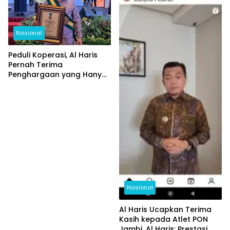
Nasional
Peduli Koperasi, Al Haris
Pernah Terima
Penghargaan yang Hanya
Diberikan Kepada 3
Gubernur se-Indonesia
Nasional
Al Haris Ucapkan Terima
Kasih kepada Atlet PON
Jambi, Al Haris: Prestasi