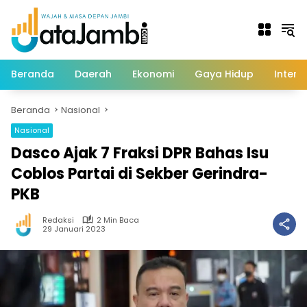
Langsung
ke
konten
Beranda
Daerah
Ekonomi
Gaya Hidup
Intern
Beranda
Nasional
Nasional
Dasco Ajak 7 Fraksi DPR Bahas Isu
Coblos Partai di Sekber Gerindra-
PKB
Redaksi
2 Min Baca
29 Januari 2023