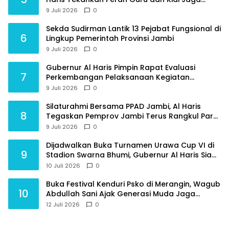
Moral Generasi Bangsa
9 Juli 2026
0
Sekda Sudirman Lantik 13 Pejabat Fungsional di
6
Lingkup Pemerintah Provinsi Jambi
9 Juli 2026
0
Gubernur Al Haris Pimpin Rapat Evaluasi
7
Perkembangan Pelaksanaan Kegiatan
Pembangunan Triwulan II TA 2026
9 Juli 2026
0
Silaturahmi Bersama PPAD Jambi, Al Haris
8
Tegaskan Pemprov Jambi Terus Rangkul Para
Purnawirawan
9 Juli 2026
0
Dijadwalkan Buka Turnamen Urawa Cup VI di
9
Stadion Swarna Bhumi, Gubernur Al Haris Siap
Berlaga Lawan Tim Urawa
10 Juli 2026
0
Buka Festival Kenduri Psko di Merangin, Wagub
10
Abdullah Sani Ajak Generasi Muda Jaga
Budaya dan Jauhi Narkoba
12 Juli 2026
0