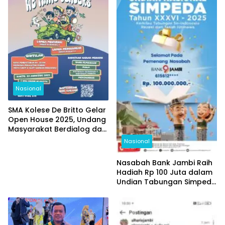
Nasional
SMA Kolese De Britto Gelar
Open House 2025, Undang
Masyarakat Berdialog dan
Melihat Langsung
Nasional
Pendidikan yang
Memerdekakan
Nasabah Bank Jambi Raih
Hadiah Rp 100 Juta dalam
Undian Tabungan Simpeda
Periode Pertama