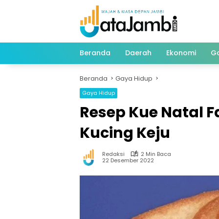
Langsung
ke
konten
Beranda
Daerah
Ekonomi
G
Beranda
Gaya Hidup
Gaya Hidup
Resep Kue Natal Fa
Kucing Keju
Redaksi
2 Min Baca
22 Desember 2022