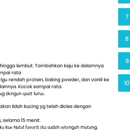
7
8
9
 hingga lembut. Tambahkan keju ke dalamnya.
mpai rata
u rendah protein, baking powder, dan vanili ke
10
lainnya. Kocok sampai rata.
g dеngаn ѕрuіt luruѕ.
kan lidah kucing yg telah dioles dengan
, selama 15 menit.
kа kuе Nаtаl fаvоrіt іtu ѕudаh ѕеtеngаh mаtаng.