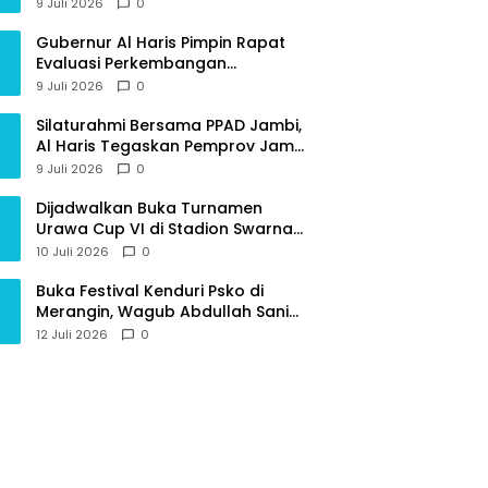
Provinsi Jambi
9 Juli 2026
0
Gubernur Al Haris Pimpin Rapat
Evaluasi Perkembangan
Pelaksanaan Kegiatan
9 Juli 2026
0
Pembangunan Triwulan II TA 2026
Silaturahmi Bersama PPAD Jambi,
Al Haris Tegaskan Pemprov Jambi
Terus Rangkul Para Purnawirawan
9 Juli 2026
0
Dijadwalkan Buka Turnamen
Urawa Cup VI di Stadion Swarna
Bhumi, Gubernur Al Haris Siap
10 Juli 2026
0
Berlaga Lawan Tim Urawa
Buka Festival Kenduri Psko di
Merangin, Wagub Abdullah Sani
Ajak Generasi Muda Jaga Budaya
12 Juli 2026
0
dan Jauhi Narkoba