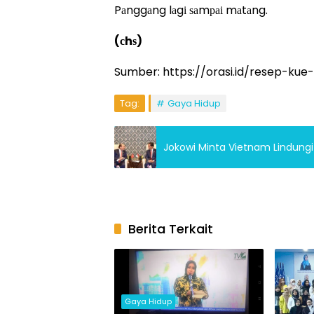
Pаnggаng lаgі ѕаmраі mаtаng.
(сhѕ)
Sumber: https://orasi.id/resep-kue
Tag:
Gaya Hidup
Jokowi Minta Vietnam Lindungi 
Berita Terkait
Gaya Hidup