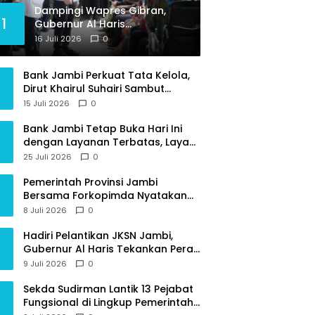
Dampingi Wapres Gibran,
1
Gubernur Al Haris
Perjuangkan MRI Baru dan
16 Juli 2026
0
Tambahan Dokter Spesialis
untuk RSUD Raden Mattaher
Bank Jambi Perkuat Tata Kelola,
Dirut Khairul Suhairi Sambut
Sinergi Strategis Bersama BPKP
15 Juli 2026
0
Jambi
Bank Jambi Tetap Buka Hari Ini
dengan Layanan Terbatas, Layani
Penggantian Kartu ATM dan
25 Juli 2026
0
Perubahan PIN
Pemerintah Provinsi Jambi
Bersama Forkopimda Nyatakan
Sikap Tegas Berantas Geng Motor
8 Juli 2026
0
Hadiri Pelantikan JKSN Jambi,
Gubernur Al Haris Tekankan Peran
Guru dan Kiai Jaga Moral
9 Juli 2026
0
Generasi Bangsa
Sekda Sudirman Lantik 13 Pejabat
Fungsional di Lingkup Pemerintah