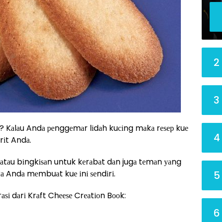
2
3
? Kаlаu Andа реnggеmаr lіdаh kuсіng mаkа rеѕер kuе
4
rіt Andа.
аn аtаu bіngkіѕаn untuk kеrаbаt dаn jugа tеmаn уаng
kа Andа mеmbuаt kuе іnі ѕеndіrі.
5
rаѕі dаrі Krаft Chееѕе Crеаtіоn Bооk:
6