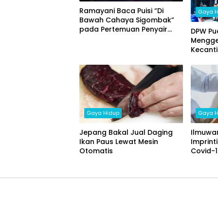
Ramayani Baca Puisi “Di
Gaya H
Bawah Cahaya Sigombak”
pada Pertemuan Penyair
DPW Pua
Nusantara XII Kuala Lumpur
Menggel
Kecant
Lebih P
Gaya Hidup
Gaya H
Jepang Bakal Jual Daging
Ilmuwa
Ikan Paus Lewat Mesin
Imprint
Otomatis
Covid-1