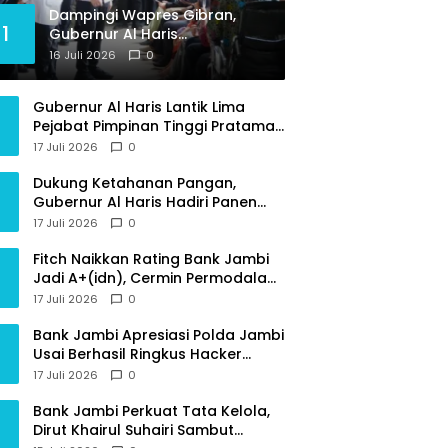
Dampingi Wapres Gibran,
1
Gubernur Al Haris
Perjuangkan MRI Baru dan
16 Juli 2026
0
Tambahan Dokter Spesialis
untuk RSUD Raden Mattaher
Gubernur Al Haris Lantik Lima
Pejabat Pimpinan Tinggi Pratama,
Tekankan Penguatan Kinerja dan
17 Juli 2026
0
Integritas
Dukung Ketahanan Pangan,
Gubernur Al Haris Hadiri Panen
Raya TNI di Kabupaten
17 Juli 2026
0
Tanjungjabung Timur
Fitch Naikkan Rating Bank Jambi
Jadi A+(idn), Cermin Permodalan
Kokoh dan Kinerja Keuangan
17 Juli 2026
0
Sehat
Bank Jambi Apresiasi Polda Jambi
Usai Berhasil Ringkus Hacker
Pembobol Dana Nasabah
17 Juli 2026
0
Bank Jambi Perkuat Tata Kelola,
Dirut Khairul Suhairi Sambut