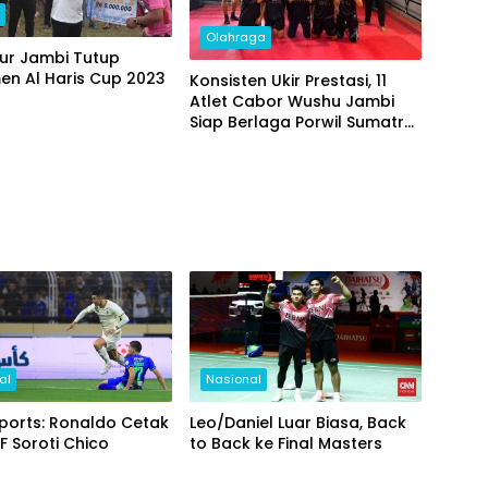
h
Olahraga
ur Jambi Tutup
en Al Haris Cup 2023
Konsisten Ukir Prestasi, 11
Atlet Cabor Wushu Jambi
Siap Berlaga Porwil Sumatra
dan PON 2023
al
Nasional
ports: Ronaldo Cetak
Leo/Daniel Luar Biasa, Back
F Soroti Chico
to Back ke Final Masters