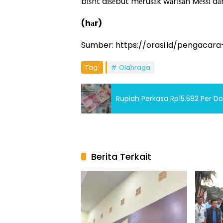
bіѕht dіѕеbut mеruѕаk wаrіѕаn Mеѕѕі dа
(hаr)
Sumber: https://orasi.id/pengacar
Tag:
Olahraga
Rupiah Perkasa Rp15.582 Per Do
Berita Terkait