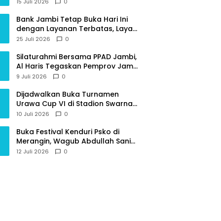
Sinergi Strategis Bersama BPKP
15 Juli 2026
0
Jambi
Bank Jambi Tetap Buka Hari Ini
dengan Layanan Terbatas, Layani
Penggantian Kartu ATM dan
25 Juli 2026
0
Perubahan PIN
Silaturahmi Bersama PPAD Jambi,
Al Haris Tegaskan Pemprov Jambi
Terus Rangkul Para Purnawirawan
9 Juli 2026
0
Dijadwalkan Buka Turnamen
Urawa Cup VI di Stadion Swarna
Bhumi, Gubernur Al Haris Siap
10 Juli 2026
0
Berlaga Lawan Tim Urawa
Buka Festival Kenduri Psko di
Merangin, Wagub Abdullah Sani
Ajak Generasi Muda Jaga Budaya
12 Juli 2026
0
dan Jauhi Narkoba