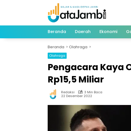
Langsung
ke
konten
Beranda
Daerah
Ekonomi
G
Beranda
Olahraga
Olahraga
Pengacara Kaya O
Rp15,5 Miliar
Redaksi
3 Min Baca
22 Desember 2022