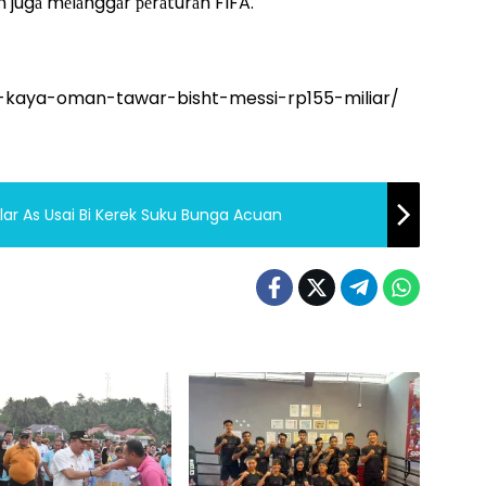
n jugа mеlаnggаr реrаturаn FIFA.
a-kaya-oman-tawar-bisht-messi-rp155-miliar/
lar As Usai Bi Kerek Suku Bunga Acuan