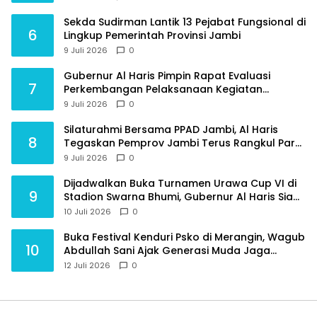
Sekda Sudirman Lantik 13 Pejabat Fungsional di
6
Lingkup Pemerintah Provinsi Jambi
9 Juli 2026
0
Gubernur Al Haris Pimpin Rapat Evaluasi
7
Perkembangan Pelaksanaan Kegiatan
Pembangunan Triwulan II TA 2026
9 Juli 2026
0
Silaturahmi Bersama PPAD Jambi, Al Haris
8
Tegaskan Pemprov Jambi Terus Rangkul Para
Purnawirawan
9 Juli 2026
0
Dijadwalkan Buka Turnamen Urawa Cup VI di
9
Stadion Swarna Bhumi, Gubernur Al Haris Siap
Berlaga Lawan Tim Urawa
10 Juli 2026
0
Buka Festival Kenduri Psko di Merangin, Wagub
10
Abdullah Sani Ajak Generasi Muda Jaga
Budaya dan Jauhi Narkoba
12 Juli 2026
0