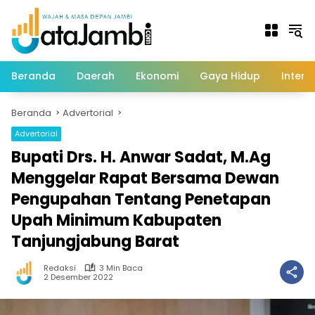
Langsung
ke
konten
Beranda
Daerah
Ekonomi
Gaya Hidup
Intern
Beranda
Advertorial
Advertorial
Bupati Drs. H. Anwar Sadat, M.Ag
Menggelar Rapat Bersama Dewan
Pengupahan Tentang Penetapan
Upah Minimum Kabupaten
Tanjungjabung Barat
Redaksi
3 Min Baca
2 Desember 2022