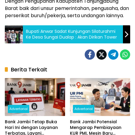
Dengan Pengupahan Kabupaten Tanjungjabung
Barat baik dari unsur pemerintahan, pengusaha, dan
perserikat buruh/pekerja, serta undangan lainnya.
Bupati Anwar Sadat Kunjungan Silaturahmi
Ke Desa Sungai Dualap : Akan Dirikan Tower
Berita Terkait
Advertorial
Advertorial
Bank Jambi Tetap Buka
Bank Jambi Potensial
Hari Ini dengan Layanan
Mengarap Pembiayaan
Terbatas, Layani
KUR PMI, Mesin Baru