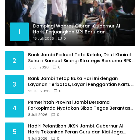
Dampingi Wapres Gibran, Gubernur Al
1
Haris Perjuangkan MRI Baru dan
Tambahan Dokter Spesialis untuk RSUD
16 Juli 2026
0
Raden Mattaher
Bank Jambi Perkuat Tata Kelola, Dirut Khairul
2
Suhairi Sambut Sinergi Strategis Bersama BPKP
Jambi
15 Juli 2026
0
Bank Jambi Tetap Buka Hari Ini dengan
3
Layanan Terbatas, Layani Penggantian Kartu
ATM dan Perubahan PIN
25 Juli 2026
0
Pemerintah Provinsi Jambi Bersama
4
Forkopimda Nyatakan Sikap Tegas Berantas
Geng Motor
8 Juli 2026
0
Hadiri Pelantikan JKSN Jambi, Gubernur Al
5
Haris Tekankan Peran Guru dan Kiai Jaga
Moral Generasi Bangsa
9 Juli 2026
0