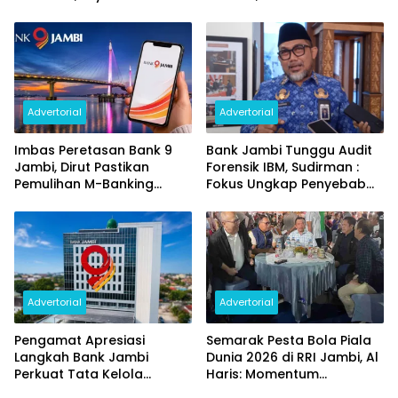
Penggantian Kartu ATM
Pertumbuhan Ekonomi
dan Perubahan PIN
Daerah
Advertorial
Advertorial
Imbas Peretasan Bank 9
Bank Jambi Tunggu Audit
Jambi, Dirut Pastikan
Forensik IBM, Sudirman :
Pemulihan M-Banking
Fokus Ungkap Penyebab
Dilakukan Bertahap
dan Pulihkan Kerugian
Rp144 Miliar
Advertorial
Advertorial
Pengamat Apresiasi
Semarak Pesta Bola Piala
Langkah Bank Jambi
Dunia 2026 di RRI Jambi, Al
Perkuat Tata Kelola
Haris: Momentum
Penyaluran KUR
Dongkrak Ekonomi Rakyat