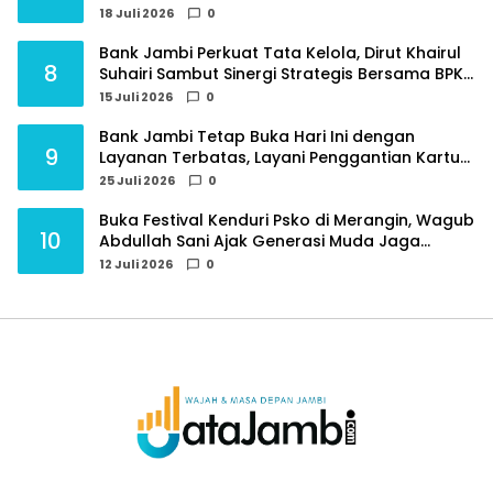
18 Juli 2026
0
Bank Jambi Perkuat Tata Kelola, Dirut Khairul
8
Suhairi Sambut Sinergi Strategis Bersama BPKP
Jambi
15 Juli 2026
0
Bank Jambi Tetap Buka Hari Ini dengan
9
Layanan Terbatas, Layani Penggantian Kartu
ATM dan Perubahan PIN
25 Juli 2026
0
Buka Festival Kenduri Psko di Merangin, Wagub
10
Abdullah Sani Ajak Generasi Muda Jaga
Budaya dan Jauhi Narkoba
12 Juli 2026
0