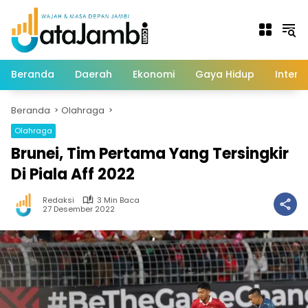
Langsung
ke
konten
Beranda
Daerah
Ekonomi
Gaya Hidup
Intern
Beranda
Olahraga
Olahraga
Brunei, Tim Pertama Yang Tersingkir
Di Piala Aff 2022
Redaksi
3 Min Baca
27 Desember 2022