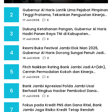
Raden Mattaher
Gubernur Al Haris Lantik Lima Pejabat Pimpinan
2
Tinggi Pratama, Tekankan Penguatan Kinerja
dan Integritas
17 Juli 2026
0
Dukung Ketahanan Pangan, Gubernur Al Haris
3
Hadiri Panen Raya TNI di Kabupaten
Tanjungjabung Timur
17 Juli 2026
0
Resmi Buka Festival Jambi Elok Nian 2026,
4
Gubernur Al Haris Dorong Sungai Penuh Jadi
Destinasi Wisata Budaya Unggulan
18 Juli 2026
0
Fitch Naikkan Rating Bank Jambi Jadi A+(idn),
5
Cermin Permodalan Kokoh dan Kinerja
Keuangan Sehat
17 Juli 2026
0
Bank Jambi Apresiasi Polda Jambi Usai
6
Berhasil Ringkus Hacker Pembobol Dana
Nasabah
17 Juli 2026
0
Fokus pada Kredit PNS dan Dana Ritel, Bank
7
Jambi Jaga Risiko Kredit Tetap Rendah