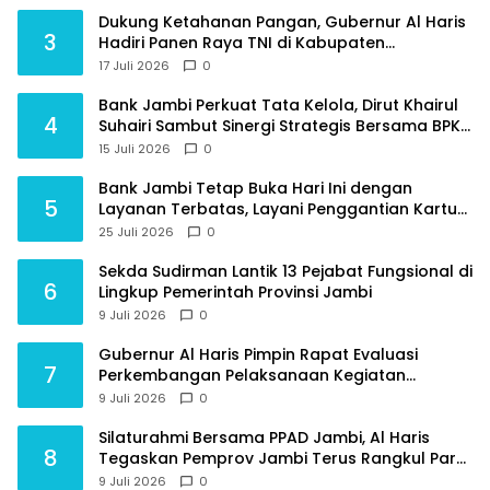
Dukung Ketahanan Pangan, Gubernur Al Haris
3
Hadiri Panen Raya TNI di Kabupaten
Tanjungjabung Timur
17 Juli 2026
0
Bank Jambi Perkuat Tata Kelola, Dirut Khairul
4
Suhairi Sambut Sinergi Strategis Bersama BPKP
Jambi
15 Juli 2026
0
Bank Jambi Tetap Buka Hari Ini dengan
5
Layanan Terbatas, Layani Penggantian Kartu
ATM dan Perubahan PIN
25 Juli 2026
0
Sekda Sudirman Lantik 13 Pejabat Fungsional di
6
Lingkup Pemerintah Provinsi Jambi
9 Juli 2026
0
Gubernur Al Haris Pimpin Rapat Evaluasi
7
Perkembangan Pelaksanaan Kegiatan
Pembangunan Triwulan II TA 2026
9 Juli 2026
0
Silaturahmi Bersama PPAD Jambi, Al Haris
8
Tegaskan Pemprov Jambi Terus Rangkul Para
Purnawirawan
9 Juli 2026
0