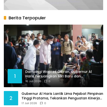
Berita Terpopuler
Dampingi Wapres Gibran, Gubernur Al
1
Haris Perjuangkan MRI Baru dan
Tambahan Dokter Spesialis untuk RSUD
16 Juli 2026
0
Raden Mattaher
Gubernur Al Haris Lantik Lima Pejabat Pimpinan
2
Tinggi Pratama, Tekankan Penguatan Kinerja
dan Integritas
17 Juli 2026
0