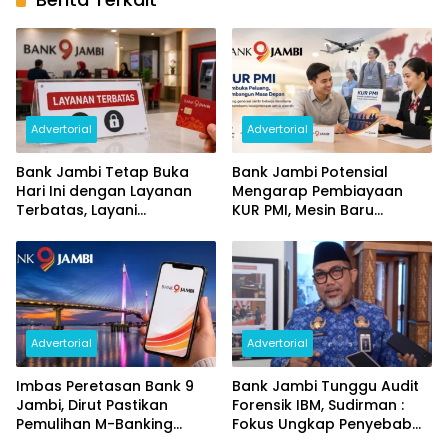
Advertorial
Advertorial
Bank Jambi Tetap Buka
Bank Jambi Potensial
Hari Ini dengan Layanan
Mengarap Pembiayaan
Terbatas, Layani
KUR PMI, Mesin Baru
Penggantian Kartu ATM
Pertumbuhan Ekonomi
dan Perubahan PIN
Daerah
Advertorial
Advertorial
Imbas Peretasan Bank 9
Bank Jambi Tunggu Audit
Jambi, Dirut Pastikan
Forensik IBM, Sudirman :
Pemulihan M-Banking
Fokus Ungkap Penyebab
Dilakukan Bertahap
dan Pulihkan Kerugian