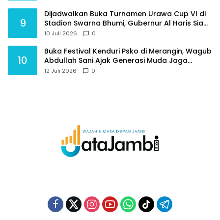
Dijadwalkan Buka Turnamen Urawa Cup VI di
9
Stadion Swarna Bhumi, Gubernur Al Haris Siap
Berlaga Lawan Tim Urawa
10 Juli 2026
0
Buka Festival Kenduri Psko di Merangin, Wagub
10
Abdullah Sani Ajak Generasi Muda Jaga
Budaya dan Jauhi Narkoba
12 Juli 2026
0