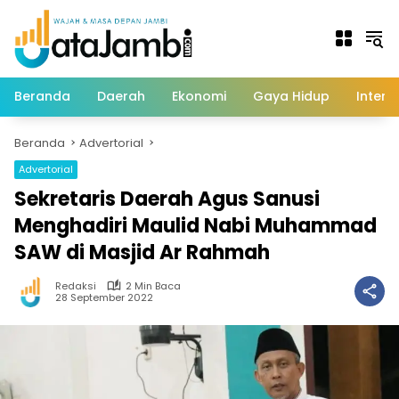
Langsung
ke
konten
Beranda
Daerah
Ekonomi
Gaya Hidup
Intern
Beranda
Advertorial
Advertorial
Sekretaris Daerah Agus Sanusi
Menghadiri Maulid Nabi Muhammad
SAW di Masjid Ar Rahmah
Redaksi
2 Min Baca
28 September 2022