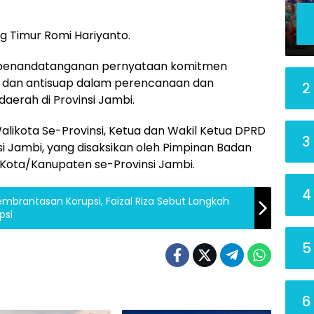
ng Timur Romi Hariyanto.
an penandatanganan pernyataan komitmen
ngli dan antisuap dalam perencanaan dan
2
aerah di Provinsi Jambi.
alikota Se-Provinsi, Ketua dan Wakil Ketua DPRD
3
i Jambi, yang disaksikan oleh Pimpinan Badan
Kota/Kanupaten se-Provinsi Jambi.
4
embrantasan Korupsi, Faizal Riza Sebut Langkah
psi
5
6