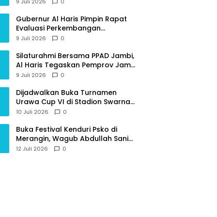
Provinsi Jambi
9 Juli 2026
0
Gubernur Al Haris Pimpin Rapat
Evaluasi Perkembangan
Pelaksanaan Kegiatan
9 Juli 2026
0
Pembangunan Triwulan II TA 2026
Silaturahmi Bersama PPAD Jambi,
Al Haris Tegaskan Pemprov Jambi
Terus Rangkul Para Purnawirawan
9 Juli 2026
0
Dijadwalkan Buka Turnamen
Urawa Cup VI di Stadion Swarna
Bhumi, Gubernur Al Haris Siap
10 Juli 2026
0
Berlaga Lawan Tim Urawa
Buka Festival Kenduri Psko di
Merangin, Wagub Abdullah Sani
Ajak Generasi Muda Jaga Budaya
12 Juli 2026
0
dan Jauhi Narkoba