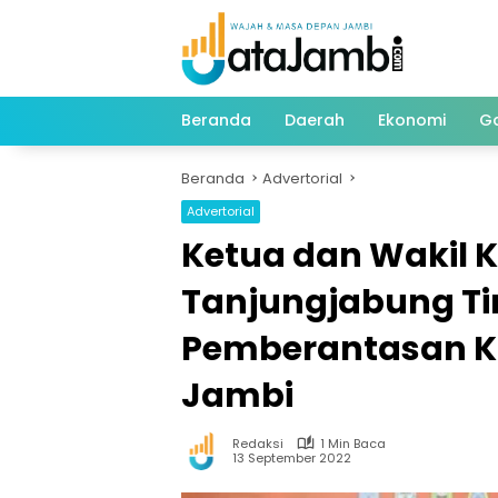
Langsung
ke
konten
Beranda
Daerah
Ekonomi
G
Beranda
Advertorial
Advertorial
Ketua dan Wakil 
Tanjungjabung Ti
Pemberantasan Ko
Jambi
Redaksi
1 Min Baca
13 September 2022