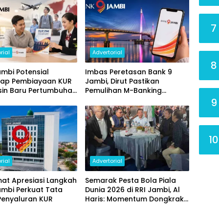
7
rial
Advertorial
8
mbi Potensial
Imbas Peretasan Bank 9
ap Pembiayaan KUR
Jambi, Dirut Pastikan
sin Baru Pertumbuhan
Pemulihan M-Banking
i Daerah
Dilakukan Bertahap
9
10
rial
Advertorial
at Apresiasi Langkah
Semarak Pesta Bola Piala
ambi Perkuat Tata
Dunia 2026 di RRI Jambi, Al
Penyaluran KUR
Haris: Momentum Dongkrak
Ekonomi Rakyat