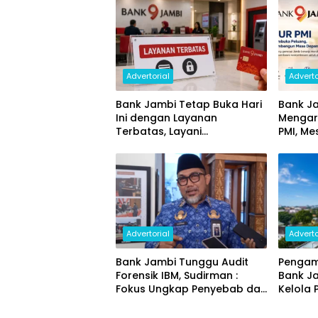
Advertorial
Adverto
Bank Jambi Tetap Buka Hari
Bank Ja
Ini dengan Layanan
Mengar
Terbatas, Layani
PMI, Me
Penggantian Kartu ATM dan
Ekonom
Perubahan PIN
Advertorial
Adverto
Bank Jambi Tunggu Audit
Pengam
Forensik IBM, Sudirman :
Bank J
Fokus Ungkap Penyebab dan
Kelola 
Pulihkan Kerugian Rp144
Miliar