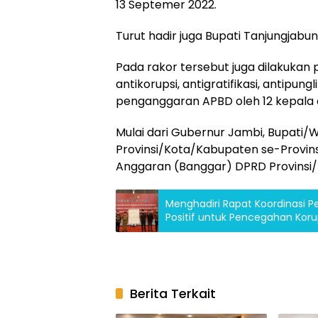
13 Septemer 2022.
Turut hadir juga Bupati Tanjungjabu
Pada rakor tersebut juga dilakuk
antikorupsi, antigratifikasi, antipu
penganggaran APBD oleh 12 kepala d
Mulai dari Gubernur Jambi, Bupati/W
Provinsi/Kota/Kabupaten se-Provins
Anggaran (Banggar) DPRD Provinsi/
Menghadiri Rapat Koordinasi P
Positif untuk Pencegahan Koru
Berita Terkait