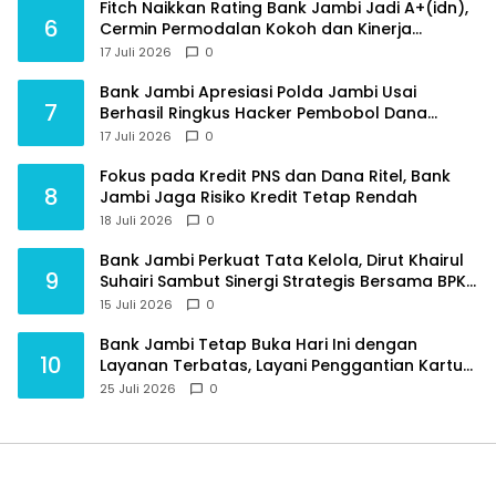
Fitch Naikkan Rating Bank Jambi Jadi A+(idn),
6
Cermin Permodalan Kokoh dan Kinerja
Keuangan Sehat
17 Juli 2026
0
Bank Jambi Apresiasi Polda Jambi Usai
7
Berhasil Ringkus Hacker Pembobol Dana
Nasabah
17 Juli 2026
0
Fokus pada Kredit PNS dan Dana Ritel, Bank
8
Jambi Jaga Risiko Kredit Tetap Rendah
18 Juli 2026
0
Bank Jambi Perkuat Tata Kelola, Dirut Khairul
9
Suhairi Sambut Sinergi Strategis Bersama BPKP
Jambi
15 Juli 2026
0
Bank Jambi Tetap Buka Hari Ini dengan
10
Layanan Terbatas, Layani Penggantian Kartu
ATM dan Perubahan PIN
25 Juli 2026
0