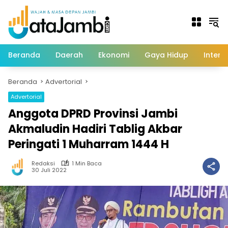
Langsung
ke
konten
Beranda
Daerah
Ekonomi
Gaya Hidup
Intern
Beranda
Advertorial
Advertorial
Anggota DPRD Provinsi Jambi
Akmaludin Hadiri Tablig Akbar
Peringati 1 Muharram 1444 H
Redaksi
1 Min Baca
30 Juli 2022