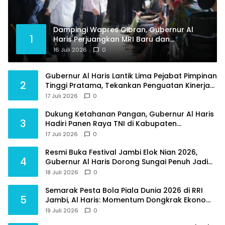
Dampingi Wapres Gibran, Gubernur Al
1
Haris Perjuangkan MRI Baru dan
Tambahan Dokter Spesialis untuk RSUD
16 Juli 2026
0
Raden Mattaher
Gubernur Al Haris Lantik Lima Pejabat Pimpinan
2
Tinggi Pratama, Tekankan Penguatan Kinerja
dan Integritas
17 Juli 2026
0
Dukung Ketahanan Pangan, Gubernur Al Haris
3
Hadiri Panen Raya TNI di Kabupaten
Tanjungjabung Timur
17 Juli 2026
0
Resmi Buka Festival Jambi Elok Nian 2026,
4
Gubernur Al Haris Dorong Sungai Penuh Jadi
Destinasi Wisata Budaya Unggulan
18 Juli 2026
0
Semarak Pesta Bola Piala Dunia 2026 di RRI
5
Jambi, Al Haris: Momentum Dongkrak Ekonomi
Rakyat
19 Juli 2026
0