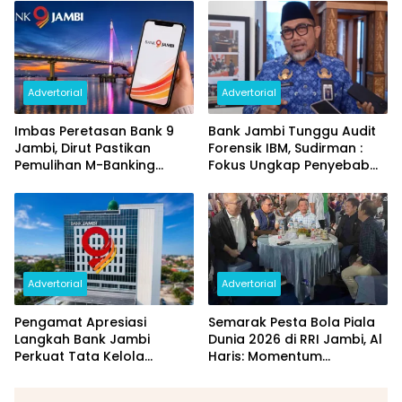
dan Perubahan PIN
Daerah
Advertorial
Advertorial
Imbas Peretasan Bank 9
Bank Jambi Tunggu Audit
Jambi, Dirut Pastikan
Forensik IBM, Sudirman :
Pemulihan M-Banking
Fokus Ungkap Penyebab
Dilakukan Bertahap
dan Pulihkan Kerugian
Rp144 Miliar
Advertorial
Advertorial
Pengamat Apresiasi
Semarak Pesta Bola Piala
Langkah Bank Jambi
Dunia 2026 di RRI Jambi, Al
Perkuat Tata Kelola
Haris: Momentum
Penyaluran KUR
Dongkrak Ekonomi Rakyat