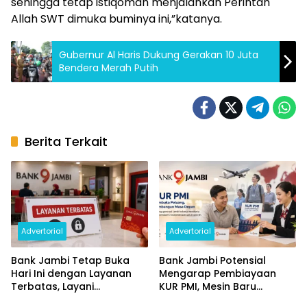
sehingga tetap istiqomah menjalankan Perintah
Allah SWT dimuka buminya ini,”katanya.
Gubernur Al Haris Dukung Gerakan 10 Juta
Bendera Merah Putih
Berita Terkait
Advertorial
Advertorial
Bank Jambi Tetap Buka
Bank Jambi Potensial
Hari Ini dengan Layanan
Mengarap Pembiayaan
Terbatas, Layani
KUR PMI, Mesin Baru
Penggantian Kartu ATM
Pertumbuhan Ekonomi