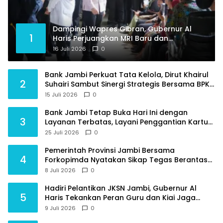
Dampingi Wapres Gibran, Gubernur Al
1
Haris Perjuangkan MRI Baru dan
Tambahan Dokter Spesialis untuk RSUD
16 Juli 2026
0
Raden Mattaher
Bank Jambi Perkuat Tata Kelola, Dirut Khairul
2
Suhairi Sambut Sinergi Strategis Bersama BPKP
Jambi
15 Juli 2026
0
Bank Jambi Tetap Buka Hari Ini dengan
3
Layanan Terbatas, Layani Penggantian Kartu
ATM dan Perubahan PIN
25 Juli 2026
0
Pemerintah Provinsi Jambi Bersama
4
Forkopimda Nyatakan Sikap Tegas Berantas
Geng Motor
8 Juli 2026
0
Hadiri Pelantikan JKSN Jambi, Gubernur Al
5
Haris Tekankan Peran Guru dan Kiai Jaga
Moral Generasi Bangsa
9 Juli 2026
0