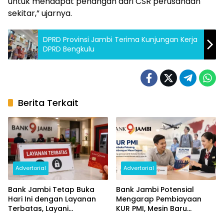
untuk mendapat penangan dari CSR perusahaan
sekitar,” ujarnya.
DPRD Provinsi Jambi Terima Kunjungan Kerja
DPRD Bengkulu
Berita Terkait
Advertorial
Advertorial
Bank Jambi Tetap Buka
Bank Jambi Potensial
Hari Ini dengan Layanan
Mengarap Pembiayaan
Terbatas, Layani
KUR PMI, Mesin Baru
Penggantian Kartu ATM
Pertumbuhan Ekonomi