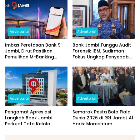
dan Perubahan PIN
Daerah
Advertorial
Advertorial
Imbas Peretasan Bank 9
Bank Jambi Tunggu Audit
Jambi, Dirut Pastikan
Forensik IBM, Sudirman :
Pemulihan M-Banking
Fokus Ungkap Penyebab
Dilakukan Bertahap
dan Pulihkan Kerugian
Rp144 Miliar
Advertorial
Advertorial
Pengamat Apresiasi
Semarak Pesta Bola Piala
Langkah Bank Jambi
Dunia 2026 di RRI Jambi, Al
Perkuat Tata Kelola
Haris: Momentum
Penyaluran KUR
Dongkrak Ekonomi Rakyat