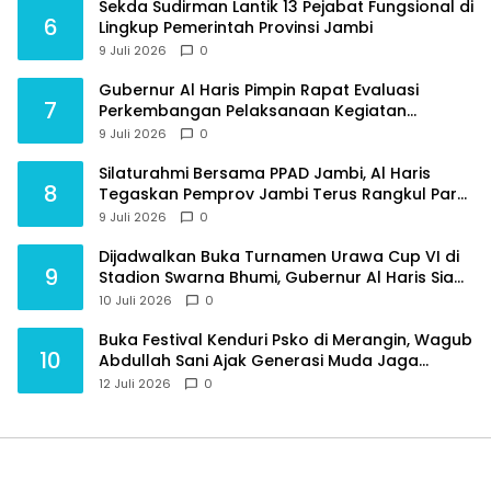
Sekda Sudirman Lantik 13 Pejabat Fungsional di
6
Lingkup Pemerintah Provinsi Jambi
9 Juli 2026
0
Gubernur Al Haris Pimpin Rapat Evaluasi
7
Perkembangan Pelaksanaan Kegiatan
Pembangunan Triwulan II TA 2026
9 Juli 2026
0
Silaturahmi Bersama PPAD Jambi, Al Haris
8
Tegaskan Pemprov Jambi Terus Rangkul Para
Purnawirawan
9 Juli 2026
0
Dijadwalkan Buka Turnamen Urawa Cup VI di
9
Stadion Swarna Bhumi, Gubernur Al Haris Siap
Berlaga Lawan Tim Urawa
10 Juli 2026
0
Buka Festival Kenduri Psko di Merangin, Wagub
10
Abdullah Sani Ajak Generasi Muda Jaga
Budaya dan Jauhi Narkoba
12 Juli 2026
0