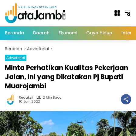
Langsung
ke
konten
Beranda
Daerah
Ekonomi
Gaya Hidup
Intern
Beranda
Advertorial
Advertorial
Minta Perhatikan Kualitas Pekerjaan
Jalan, Ini yang Dikatakan Pj Bupati
Muarojambi
Redaksi
2 Min Baca
10 Juni 2022