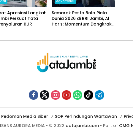
rial
Advertorial
at Apresiasi Langkah
Semarak Pesta Bola Piala
ambi Perkuat Tata
Dunia 2026 di RRI Jambi, Al
Penyaluran KUR
Haris: Momentum Dongkrak
Ekonomi Rakyat
Pedoman Media Siber
SOP Perlindungan Wartawan
Priv
AISANS AURORA MEDIA • © 2022
datajambi.com
• Part of
OMG N