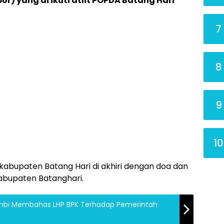
) yang di ikuti atlit POPDA Batang Hari
7
8
9
10
abupaten Batang Hari di akhiri dengan doa dan
bupaten Batanghari.
ambi Membahas LHP BPK Terhadap Pemerintah