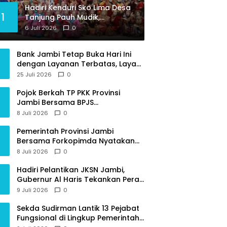
Hadiri Kenduri Sko Lima Desa
1
Tanjung Pauh Mudik,
Gubernur Al Haris Apresiasi
6 Juli 2026
0
Tradisi jadi Pemersatu dan
Dorong Perbaikan Sarana
Bank Jambi Tetap Buka Hari Ini
Desa
dengan Layanan Terbatas, Layani
Penggantian Kartu ATM dan
25 Juli 2026
0
Perubahan PIN
Pojok Berkah TP PKK Provinsi
Jambi Bersama BPJS
Ketenagakerjaan Beri Edukasi
8 Juli 2026
0
Perlindungan Sosial bagi
Masyarakat
Pemerintah Provinsi Jambi
Bersama Forkopimda Nyatakan
Sikap Tegas Berantas Geng Motor
8 Juli 2026
0
Hadiri Pelantikan JKSN Jambi,
Gubernur Al Haris Tekankan Peran
Guru dan Kiai Jaga Moral
9 Juli 2026
0
Generasi Bangsa
Sekda Sudirman Lantik 13 Pejabat
Fungsional di Lingkup Pemerintah