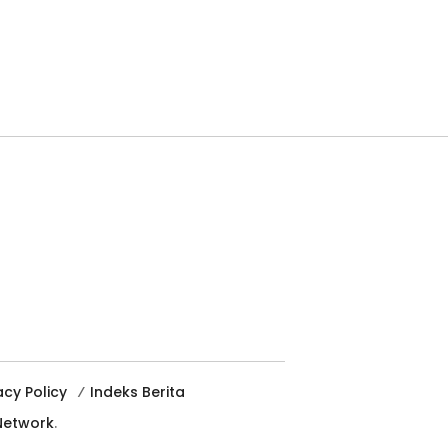
acy Policy
Indeks Berita
etwork
.