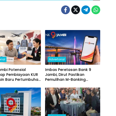
rial
Advertorial
mbi Potensial
Imbas Peretasan Bank 9
ap Pembiayaan KUR
Jambi, Dirut Pastikan
sin Baru Pertumbuhan
Pemulihan M-Banking
i Daerah
Dilakukan Bertahap