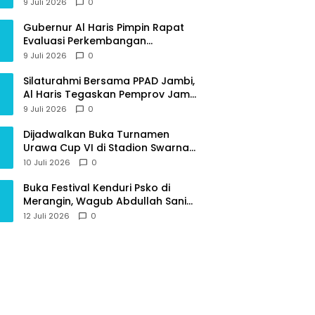
Provinsi Jambi
9 Juli 2026
0
Gubernur Al Haris Pimpin Rapat
Evaluasi Perkembangan
Pelaksanaan Kegiatan
9 Juli 2026
0
Pembangunan Triwulan II TA 2026
Silaturahmi Bersama PPAD Jambi,
Al Haris Tegaskan Pemprov Jambi
Terus Rangkul Para Purnawirawan
9 Juli 2026
0
Dijadwalkan Buka Turnamen
Urawa Cup VI di Stadion Swarna
Bhumi, Gubernur Al Haris Siap
10 Juli 2026
0
Berlaga Lawan Tim Urawa
Buka Festival Kenduri Psko di
Merangin, Wagub Abdullah Sani
Ajak Generasi Muda Jaga Budaya
12 Juli 2026
0
dan Jauhi Narkoba