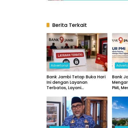
Berita Terkait
Advertorial
Adverto
Bank Jambi Tetap Buka Hari
Bank Ja
Ini dengan Layanan
Mengar
Terbatas, Layani
PMI, Me
Penggantian Kartu ATM dan
Ekonom
Perubahan PIN