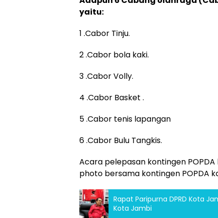
Adapun 6 Cabang olahraga (Cabor
yaitu:
1 .Cabor Tinju.
2 .Cabor bola kaki.
3 .Cabor Volly.
4 .Cabor Basket .
5 .Cabor tenis lapangan
6 .Cabor Bulu Tangkis.
Acara pelepasan kontingen POPDA k
photo bersama kontingen POPDA ka
Rapat Paripurna DPRD Kota J
Kota Jambi