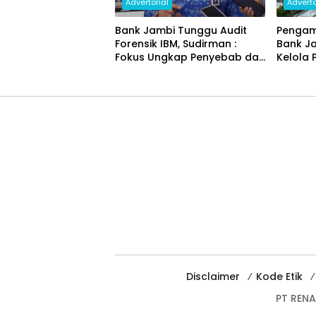
Advertorial
Adverto
Bank Jambi Tunggu Audit
Pengam
Forensik IBM, Sudirman :
Bank J
Fokus Ungkap Penyebab dan
Kelola 
Pulihkan Kerugian Rp144
Miliar
Disclaimer
Kode Etik
PT REN