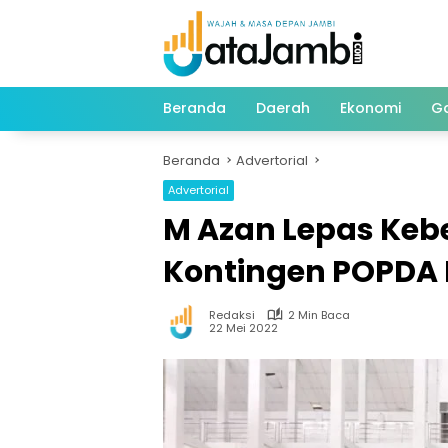
Langsung
ke
konten
Beranda
Daerah
Ekonomi
G
Beranda
Advertorial
Advertorial
M Azan Lepas Ke
Kontingen POPDA 
Redaksi
2 Min Baca
22 Mei 2022