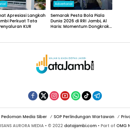
rial
Advertorial
at Apresiasi Langkah
Semarak Pesta Bola Piala
ambi Perkuat Tata
Dunia 2026 di RRI Jambi, Al
Penyaluran KUR
Haris: Momentum Dongkrak
Ekonomi Rakyat
Pedoman Media Siber
SOP Perlindungan Wartawan
Priv
AISANS AURORA MEDIA • © 2022
datajambi.com
• Part of
OMG N