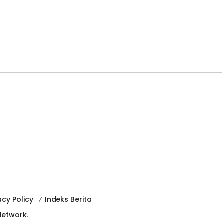
acy Policy
Indeks Berita
etwork
.