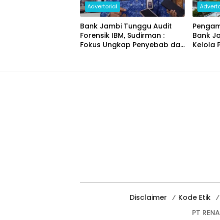
Advertorial
Adverto
Bank Jambi Tunggu Audit
Pengam
Forensik IBM, Sudirman :
Bank J
Fokus Ungkap Penyebab dan
Kelola 
Pulihkan Kerugian Rp144
Miliar
Disclaimer
Kode Etik
PT REN