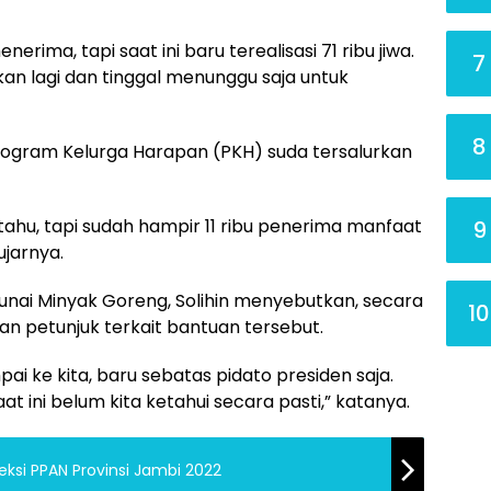
nerima, tapi saat ini baru terealisasi 71 ribu jiwa.
7
jukan lagi dan tinggal menunggu saja untuk
8
Program Kelurga Harapan (PKH) suda tersalurkan
tahu, tapi sudah hampir 11 ribu penerima manfaat
9
jarnya.
unai Minyak Goreng, Solihin menyebutkan, secara
10
n petunjuk terkait bantuan tersebut.
ai ke kita, baru sebatas pidato presiden saja.
t ini belum kita ketahui secara pasti,” katanya.
eksi PPAN Provinsi Jambi 2022