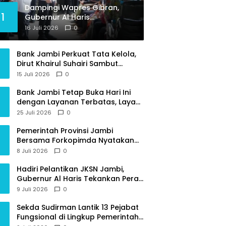
Dampingi Wapres Gibran,
1
Gubernur Al Haris
Perjuangkan MRI Baru dan
16 Juli 2026
0
Tambahan Dokter Spesialis
untuk RSUD Raden Mattaher
Bank Jambi Perkuat Tata Kelola,
Dirut Khairul Suhairi Sambut
Sinergi Strategis Bersama BPKP
15 Juli 2026
0
Jambi
Bank Jambi Tetap Buka Hari Ini
dengan Layanan Terbatas, Layani
Penggantian Kartu ATM dan
25 Juli 2026
0
Perubahan PIN
Pemerintah Provinsi Jambi
Bersama Forkopimda Nyatakan
Sikap Tegas Berantas Geng Motor
8 Juli 2026
0
Hadiri Pelantikan JKSN Jambi,
Gubernur Al Haris Tekankan Peran
Guru dan Kiai Jaga Moral
9 Juli 2026
0
Generasi Bangsa
Sekda Sudirman Lantik 13 Pejabat
Fungsional di Lingkup Pemerintah