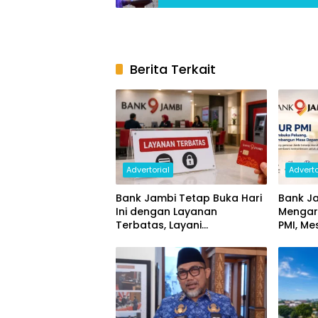
Berita Terkait
Advertorial
Adverto
Bank Jambi Tetap Buka Hari
Bank Ja
Ini dengan Layanan
Mengar
Terbatas, Layani
PMI, Me
Penggantian Kartu ATM dan
Ekonom
Perubahan PIN