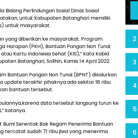
a Bidang Perlindungan Sosial Dinas Sosial
atakan, untuk Kabupaten Batanghari memiliki
s) untuk masyarakat.
2
uan yang diberikan ke masyarakat. Program
arga Harapan (PKH), Bantuan Pangan Non Tunai
tau Kartu Indonesia Sehat (KIS),” kata Kabid
paten Batanghari, Solihin, Kamis 14 April 2022.
3
gram Bantuan Pangan Non Tunai (BPNT) disalurkan
a update terakhir pihaknya ada sekitar 18 ribu
4
an bantuan tersebut.
 bulannya,karena data tersebut langsung turun ke
5
,” katanya.
kat Bumi Serentak Bak Regam Penerima Bantuan
g tercatat sudah 71 ribu jiwa yang menerima
6