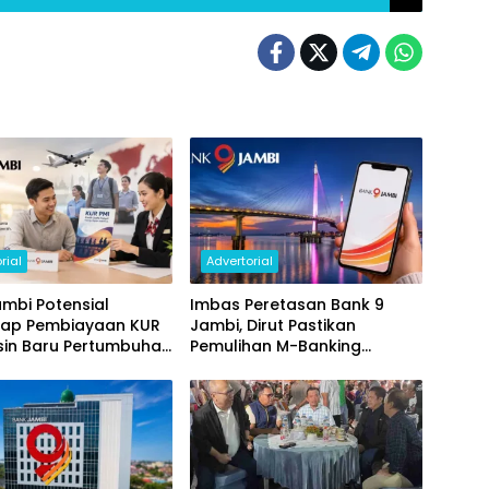
rial
Advertorial
mbi Potensial
Imbas Peretasan Bank 9
ap Pembiayaan KUR
Jambi, Dirut Pastikan
sin Baru Pertumbuhan
Pemulihan M-Banking
i Daerah
Dilakukan Bertahap