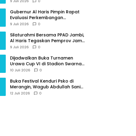
Provinsi Jambi
9 Juli 2026
0
Gubernur Al Haris Pimpin Rapat
Evaluasi Perkembangan
Pelaksanaan Kegiatan
9 Juli 2026
0
Pembangunan Triwulan II TA 2026
Silaturahmi Bersama PPAD Jambi,
Al Haris Tegaskan Pemprov Jambi
Terus Rangkul Para Purnawirawan
9 Juli 2026
0
Dijadwalkan Buka Turnamen
Urawa Cup VI di Stadion Swarna
Bhumi, Gubernur Al Haris Siap
10 Juli 2026
0
Berlaga Lawan Tim Urawa
Buka Festival Kenduri Psko di
Merangin, Wagub Abdullah Sani
Ajak Generasi Muda Jaga Budaya
12 Juli 2026
0
dan Jauhi Narkoba