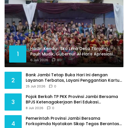
Hadiri Kenduri Sko Lima Desa Tanjung
1
Pauh Mudik, Gubernur Al Haris Apresiasi
Tradisi jadi Pemersatu dan Dorong
6 Juli 2026
0
Perbaikan Sarana Desa
Bank Jambi Tetap Buka Hari Ini dengan
2
Layanan Terbatas, Layani Penggantian Kartu
ATM dan Perubahan PIN
25 Juli 2026
0
Pojok Berkah TP PKK Provinsi Jambi Bersama
3
BPJS Ketenagakerjaan Beri Edukasi
Perlindungan Sosial bagi Masyarakat
8 Juli 2026
0
Pemerintah Provinsi Jambi Bersama
4
Forkopimda Nyatakan Sikap Tegas Berantas