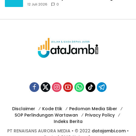
Budaya dan Jauhi Narkoba
12 Juli 2026
0
Disclaimer
Kode Etik
Pedoman Media Siber
SOP Perlindungan Wartawan
Privacy Policy
Indeks Berita
PT RENAISANS AURORA MEDIA • © 2022
datajambi.com
•