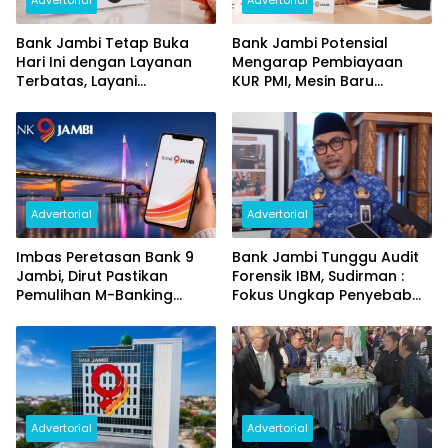
Advertorial
Advertorial
Bank Jambi Tetap Buka
Bank Jambi Potensial
Hari Ini dengan Layanan
Mengarap Pembiayaan
Terbatas, Layani
KUR PMI, Mesin Baru
Penggantian Kartu ATM
Pertumbuhan Ekonomi
dan Perubahan PIN
Daerah
Advertorial
Advertorial
Imbas Peretasan Bank 9
Bank Jambi Tunggu Audit
Jambi, Dirut Pastikan
Forensik IBM, Sudirman :
Pemulihan M-Banking
Fokus Ungkap Penyebab
Dilakukan Bertahap
dan Pulihkan Kerugian
Rp144 Miliar
Advertorial
Advertorial