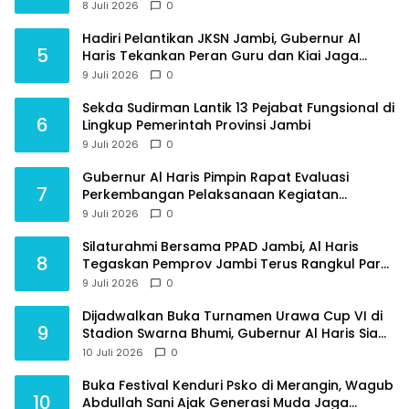
Geng Motor
8 Juli 2026
0
Hadiri Pelantikan JKSN Jambi, Gubernur Al
5
Haris Tekankan Peran Guru dan Kiai Jaga
Moral Generasi Bangsa
9 Juli 2026
0
Sekda Sudirman Lantik 13 Pejabat Fungsional di
6
Lingkup Pemerintah Provinsi Jambi
9 Juli 2026
0
Gubernur Al Haris Pimpin Rapat Evaluasi
7
Perkembangan Pelaksanaan Kegiatan
Pembangunan Triwulan II TA 2026
9 Juli 2026
0
Silaturahmi Bersama PPAD Jambi, Al Haris
8
Tegaskan Pemprov Jambi Terus Rangkul Para
Purnawirawan
9 Juli 2026
0
Dijadwalkan Buka Turnamen Urawa Cup VI di
9
Stadion Swarna Bhumi, Gubernur Al Haris Siap
Berlaga Lawan Tim Urawa
10 Juli 2026
0
Buka Festival Kenduri Psko di Merangin, Wagub
10
Abdullah Sani Ajak Generasi Muda Jaga