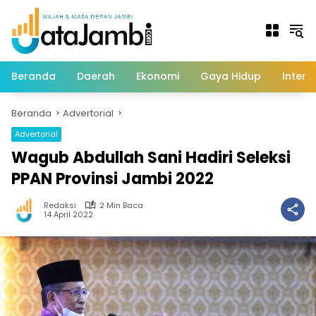
Langsung
ke
konten
Beranda
Daerah
Ekonomi
Gaya Hidup
Intern
Beranda
Advertorial
Advertorial
Wagub Abdullah Sani Hadiri Seleksi
PPAN Provinsi Jambi 2022
Redaksi
2 Min Baca
14 April 2022