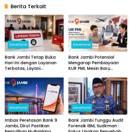
Berita Terkait
Advertorial
Advertorial
Bank Jambi Tetap Buka
Bank Jambi Potensial
Hari Ini dengan Layanan
Mengarap Pembiayaan
Terbatas, Layani
KUR PMI, Mesin Baru
Penggantian Kartu ATM
Pertumbuhan Ekonomi
dan Perubahan PIN
Daerah
Advertorial
Advertorial
Imbas Peretasan Bank 9
Bank Jambi Tunggu Audit
Jambi, Dirut Pastikan
Forensik IBM, Sudirman :
Pemulihan M-Banking
Fokus Ungkap Penyebab