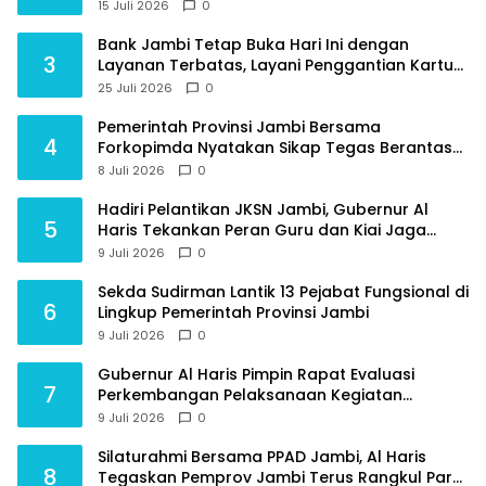
Jambi
15 Juli 2026
0
Bank Jambi Tetap Buka Hari Ini dengan
3
Layanan Terbatas, Layani Penggantian Kartu
ATM dan Perubahan PIN
25 Juli 2026
0
Pemerintah Provinsi Jambi Bersama
4
Forkopimda Nyatakan Sikap Tegas Berantas
Geng Motor
8 Juli 2026
0
Hadiri Pelantikan JKSN Jambi, Gubernur Al
5
Haris Tekankan Peran Guru dan Kiai Jaga
Moral Generasi Bangsa
9 Juli 2026
0
Sekda Sudirman Lantik 13 Pejabat Fungsional di
6
Lingkup Pemerintah Provinsi Jambi
9 Juli 2026
0
Gubernur Al Haris Pimpin Rapat Evaluasi
7
Perkembangan Pelaksanaan Kegiatan
Pembangunan Triwulan II TA 2026
9 Juli 2026
0
Silaturahmi Bersama PPAD Jambi, Al Haris
8
Tegaskan Pemprov Jambi Terus Rangkul Para