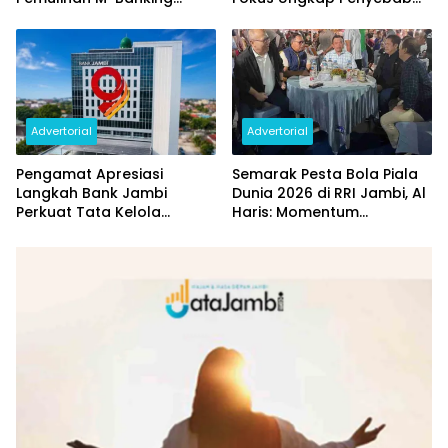
Dilakukan Bertahap
dan Pulihkan Kerugian
Rp144 Miliar
Advertorial
Advertorial
Pengamat Apresiasi
Semarak Pesta Bola Piala
Langkah Bank Jambi
Dunia 2026 di RRI Jambi, Al
Perkuat Tata Kelola
Haris: Momentum
Penyaluran KUR
Dongkrak Ekonomi Rakyat