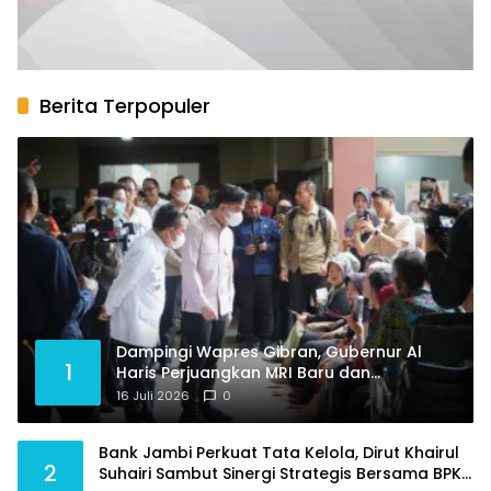
Berita Terpopuler
Dampingi Wapres Gibran, Gubernur Al
1
Haris Perjuangkan MRI Baru dan
Tambahan Dokter Spesialis untuk RSUD
16 Juli 2026
0
Raden Mattaher
Bank Jambi Perkuat Tata Kelola, Dirut Khairul
2
Suhairi Sambut Sinergi Strategis Bersama BPKP