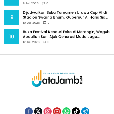
Purnawirawan
9 Juli 2026
0
Dijadwalkan Buka Turnamen Urawa Cup VI di
9
Stadion Swarna Bhumi, Gubernur Al Haris Siap
Berlaga Lawan Tim Urawa
10 Juli 2026
0
Buka Festival Kenduri Psko di Merangin, Wagub
10
Abdullah Sani Ajak Generasi Muda Jaga
Budaya dan Jauhi Narkoba
12 Juli 2026
0