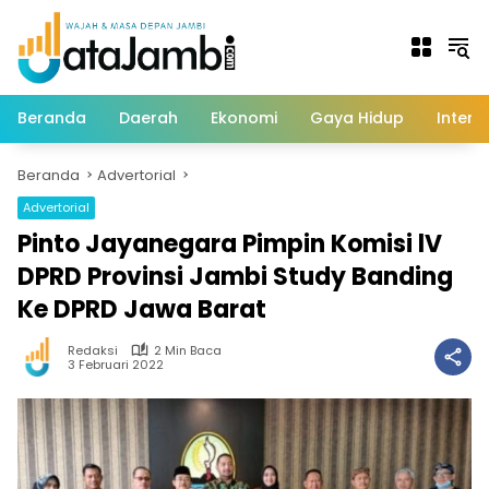
Langsung
ke
konten
Beranda
Daerah
Ekonomi
Gaya Hidup
Intern
Beranda
Advertorial
Advertorial
Pinto Jayanegara Pimpin Komisi lV
DPRD Provinsi Jambi Study Banding
Ke DPRD Jawa Barat
Redaksi
2 Min Baca
3 Februari 2022