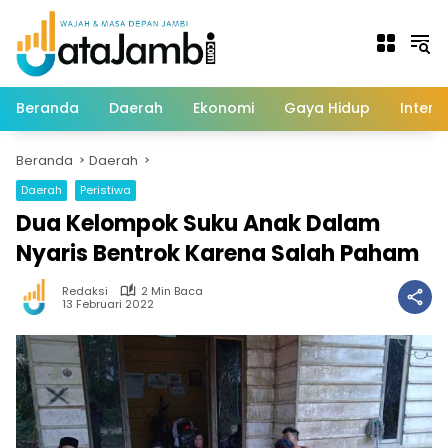
Langsung
ke
konten
Beranda
Daerah
Ekonomi
Gaya Hidup
Intern
Beranda
Daerah
Daerah
Peristiwa
Dua Kelompok Suku Anak Dalam
Nyaris Bentrok Karena Salah Paham
Redaksi
2 Min Baca
13 Februari 2022