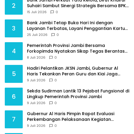
2
Suhairi Sambut Sinergi Strategis Bersama BPKP
Jambi
15 Juli 2026
0
Bank Jambi Tetap Buka Hari Ini dengan
3
Layanan Terbatas, Layani Penggantian Kartu
ATM dan Perubahan PIN
25 Juli 2026
0
Pemerintah Provinsi Jambi Bersama
4
Forkopimda Nyatakan Sikap Tegas Berantas
Geng Motor
8 Juli 2026
0
Hadiri Pelantikan JKSN Jambi, Gubernur Al
5
Haris Tekankan Peran Guru dan Kiai Jaga
Moral Generasi Bangsa
9 Juli 2026
0
Sekda Sudirman Lantik 13 Pejabat Fungsional di
6
Lingkup Pemerintah Provinsi Jambi
9 Juli 2026
0
Gubernur Al Haris Pimpin Rapat Evaluasi
7
Perkembangan Pelaksanaan Kegiatan
Pembangunan Triwulan II TA 2026
9 Juli 2026
0