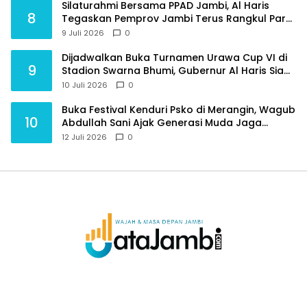
Silaturahmi Bersama PPAD Jambi, Al Haris
8
Tegaskan Pemprov Jambi Terus Rangkul Para
Purnawirawan
9 Juli 2026
0
Dijadwalkan Buka Turnamen Urawa Cup VI di
9
Stadion Swarna Bhumi, Gubernur Al Haris Siap
Berlaga Lawan Tim Urawa
10 Juli 2026
0
Buka Festival Kenduri Psko di Merangin, Wagub
10
Abdullah Sani Ajak Generasi Muda Jaga
Budaya dan Jauhi Narkoba
12 Juli 2026
0