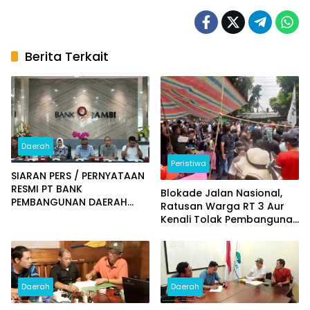
Berita Terkait
Daerah
Peristiwa
SIARAN PERS / PERNYATAAN
RESMI PT BANK
Blokade Jalan Nasional,
PEMBANGUNAN DAERAH
Ratusan Warga RT 3 Aur
JAMBI
Kenali Tolak Pembangunan
Stockpile RMK Energy PT
SAS
Daerah
Daerah