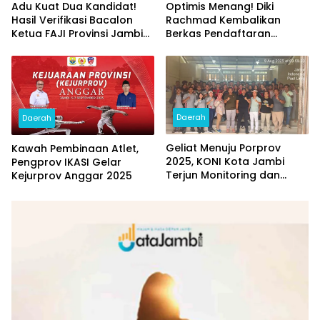
Adu Kuat Dua Kandidat!
Optimis Menang! Diki
Hasil Verifikasi Bacalon
Rachmad Kembalikan
Ketua FAJI Provinsi Jambi
Berkas Pendaftaran
Diumumkan
Bacalon Ketum FAJI
Provinsi Jambi
Daerah
Daerah
Geliat Menuju Porprov
Kawah Pembinaan Atlet,
2025, KONI Kota Jambi
Pengprov IKASI Gelar
Terjun Monitoring dan
Kejurprov Anggar 2025
Sambangi Cabor