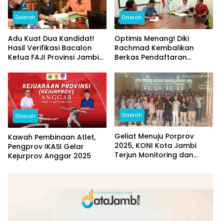
Daerah
Daerah
Adu Kuat Dua Kandidat!
Optimis Menang! Diki
Hasil Verifikasi Bacalon
Rachmad Kembalikan
Ketua FAJI Provinsi Jambi
Berkas Pendaftaran
Diumumkan
Bacalon Ketum FAJI
Provinsi Jambi
Daerah
Daerah
Geliat Menuju Porprov
Kawah Pembinaan Atlet,
2025, KONI Kota Jambi
Pengprov IKASI Gelar
Terjun Monitoring dan
Kejurprov Anggar 2025
Sambangi Cabor