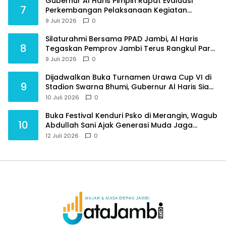
Gubernur Al Haris Pimpin Rapat Evaluasi
7
Perkembangan Pelaksanaan Kegiatan
Pembangunan Triwulan II TA 2026
9 Juli 2026
0
Silaturahmi Bersama PPAD Jambi, Al Haris
8
Tegaskan Pemprov Jambi Terus Rangkul Para
Purnawirawan
9 Juli 2026
0
Dijadwalkan Buka Turnamen Urawa Cup VI di
9
Stadion Swarna Bhumi, Gubernur Al Haris Siap
Berlaga Lawan Tim Urawa
10 Juli 2026
0
Buka Festival Kenduri Psko di Merangin, Wagub
10
Abdullah Sani Ajak Generasi Muda Jaga
Budaya dan Jauhi Narkoba
12 Juli 2026
0