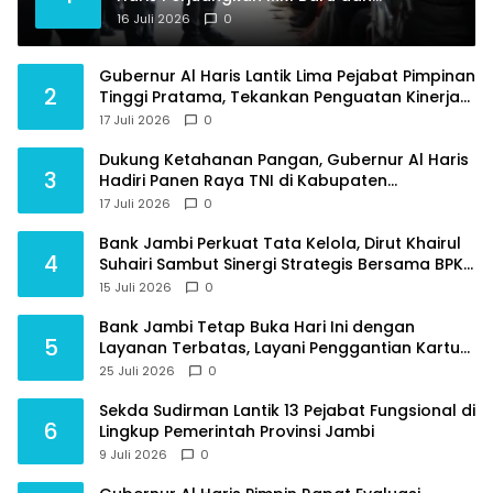
Tambahan Dokter Spesialis untuk RSUD
16 Juli 2026
0
Raden Mattaher
Gubernur Al Haris Lantik Lima Pejabat Pimpinan
2
Tinggi Pratama, Tekankan Penguatan Kinerja
dan Integritas
17 Juli 2026
0
Dukung Ketahanan Pangan, Gubernur Al Haris
3
Hadiri Panen Raya TNI di Kabupaten
Tanjungjabung Timur
17 Juli 2026
0
Bank Jambi Perkuat Tata Kelola, Dirut Khairul
4
Suhairi Sambut Sinergi Strategis Bersama BPKP
Jambi
15 Juli 2026
0
Bank Jambi Tetap Buka Hari Ini dengan
5
Layanan Terbatas, Layani Penggantian Kartu
ATM dan Perubahan PIN
25 Juli 2026
0
Sekda Sudirman Lantik 13 Pejabat Fungsional di
6
Lingkup Pemerintah Provinsi Jambi
9 Juli 2026
0