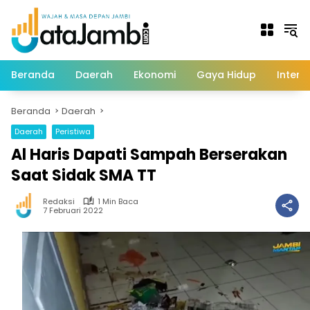
Langsung
ke
konten
Beranda
Daerah
Ekonomi
Gaya Hidup
Intern
Beranda
Daerah
Daerah
Peristiwa
Al Haris Dapati Sampah Berserakan
Saat Sidak SMA TT
Redaksi
1 Min Baca
7 Februari 2022