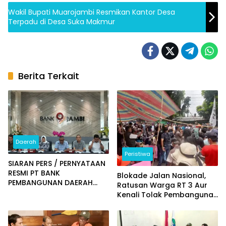
Wakil Bupati Muarojambi Resmikan Kantor Desa
Terpadu di Desa Suka Makmur
Berita Terkait
Daerah
Peristiwa
SIARAN PERS / PERNYATAAN
RESMI PT BANK
Blokade Jalan Nasional,
PEMBANGUNAN DAERAH
Ratusan Warga RT 3 Aur
JAMBI
Kenali Tolak Pembangunan
Stockpile RMK Energy PT
SAS