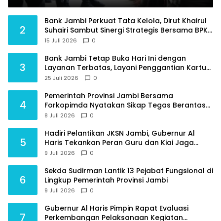
Raden Mattaher
Bank Jambi Perkuat Tata Kelola, Dirut Khairul
2
Suhairi Sambut Sinergi Strategis Bersama BPKP
Jambi
15 Juli 2026
0
Bank Jambi Tetap Buka Hari Ini dengan
3
Layanan Terbatas, Layani Penggantian Kartu
ATM dan Perubahan PIN
25 Juli 2026
0
Pemerintah Provinsi Jambi Bersama
4
Forkopimda Nyatakan Sikap Tegas Berantas
Geng Motor
8 Juli 2026
0
Hadiri Pelantikan JKSN Jambi, Gubernur Al
5
Haris Tekankan Peran Guru dan Kiai Jaga
Moral Generasi Bangsa
9 Juli 2026
0
Sekda Sudirman Lantik 13 Pejabat Fungsional di
6
Lingkup Pemerintah Provinsi Jambi
9 Juli 2026
0
Gubernur Al Haris Pimpin Rapat Evaluasi
7
Perkembangan Pelaksanaan Kegiatan