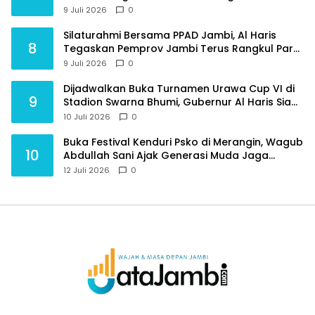
Pembangunan Triwulan II TA 2026
9 Juli 2026
0
Silaturahmi Bersama PPAD Jambi, Al Haris
8
Tegaskan Pemprov Jambi Terus Rangkul Para
Purnawirawan
9 Juli 2026
0
Dijadwalkan Buka Turnamen Urawa Cup VI di
9
Stadion Swarna Bhumi, Gubernur Al Haris Siap
Berlaga Lawan Tim Urawa
10 Juli 2026
0
Buka Festival Kenduri Psko di Merangin, Wagub
10
Abdullah Sani Ajak Generasi Muda Jaga
Budaya dan Jauhi Narkoba
12 Juli 2026
0