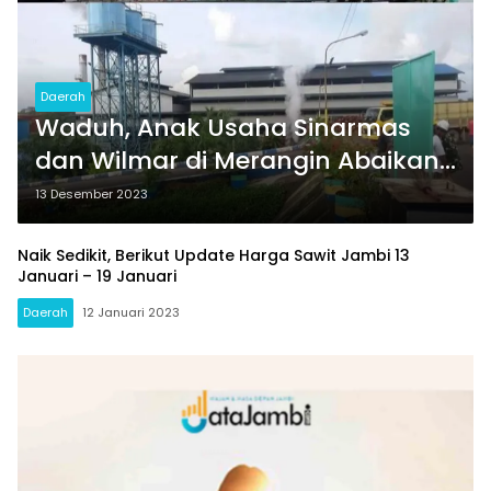
Daerah
Waduh, Anak Usaha Sinarmas
dan Wilmar di Merangin Abaikan
Harga TBS Ketentuan Disbun
13 Desember 2023
Naik Sedikit, Berikut Update Harga Sawit Jambi 13
Januari – 19 Januari
Daerah
12 Januari 2023