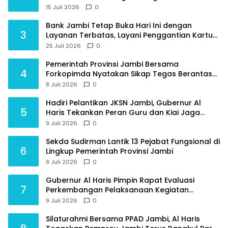
Jambi
15 Juli 2026
0
Bank Jambi Tetap Buka Hari Ini dengan
3
Layanan Terbatas, Layani Penggantian Kartu
ATM dan Perubahan PIN
25 Juli 2026
0
Pemerintah Provinsi Jambi Bersama
4
Forkopimda Nyatakan Sikap Tegas Berantas
Geng Motor
8 Juli 2026
0
Hadiri Pelantikan JKSN Jambi, Gubernur Al
5
Haris Tekankan Peran Guru dan Kiai Jaga
Moral Generasi Bangsa
9 Juli 2026
0
Sekda Sudirman Lantik 13 Pejabat Fungsional di
6
Lingkup Pemerintah Provinsi Jambi
9 Juli 2026
0
Gubernur Al Haris Pimpin Rapat Evaluasi
7
Perkembangan Pelaksanaan Kegiatan
Pembangunan Triwulan II TA 2026
9 Juli 2026
0
Silaturahmi Bersama PPAD Jambi, Al Haris