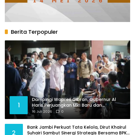
Berita Terpopuler
Dampingi Wapres Gibran, Gubernur Al
1
Haris Perjuangkan MRI Baru dan
Tambahan Dokter Spesialis untuk RSUD
16 Juli 2026
0
Raden Mattaher
Bank Jambi Perkuat Tata Kelola, Dirut Khairul
2
Suhairi Sambut Sinergi Strategis Bersama BPKP