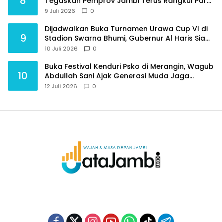
8
Tegaskan Pemprov Jambi Terus Rangkul Para
Purnawirawan
9 Juli 2026
0
Dijadwalkan Buka Turnamen Urawa Cup VI di
9
Stadion Swarna Bhumi, Gubernur Al Haris Siap
Berlaga Lawan Tim Urawa
10 Juli 2026
0
Buka Festival Kenduri Psko di Merangin, Wagub
10
Abdullah Sani Ajak Generasi Muda Jaga
Budaya dan Jauhi Narkoba
12 Juli 2026
0