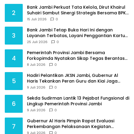
Bank Jambi Perkuat Tata Kelola, Dirut Khairul
2
Suhairi Sambut Sinergi Strategis Bersama BPKP
Jambi
15 Juli 2026
0
Bank Jambi Tetap Buka Hari Ini dengan
3
Layanan Terbatas, Layani Penggantian Kartu
ATM dan Perubahan PIN
25 Juli 2026
0
Pemerintah Provinsi Jambi Bersama
4
Forkopimda Nyatakan Sikap Tegas Berantas
Geng Motor
8 Juli 2026
0
Hadiri Pelantikan JKSN Jambi, Gubernur Al
5
Haris Tekankan Peran Guru dan Kiai Jaga
Moral Generasi Bangsa
9 Juli 2026
0
Sekda Sudirman Lantik 13 Pejabat Fungsional di
6
Lingkup Pemerintah Provinsi Jambi
9 Juli 2026
0
Gubernur Al Haris Pimpin Rapat Evaluasi
7
Perkembangan Pelaksanaan Kegiatan
Pembangunan Triwulan II TA 2026
9 Juli 2026
0