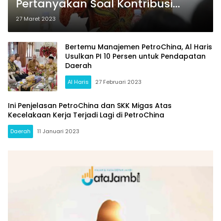
Pertanyakan Soal Kontribusi
Antam Hingga Petrochina Buat
27 Maret 2023
Jambi
Bertemu Manajemen PetroChina, Al Haris
Usulkan PI 10 Persen untuk Pendapatan
Daerah
Al Haris
27 Februari 2023
Ini Penjelasan PetroChina dan SKK Migas Atas
Kecelakaan Kerja Terjadi Lagi di PetroChina
Daerah
11 Januari 2023