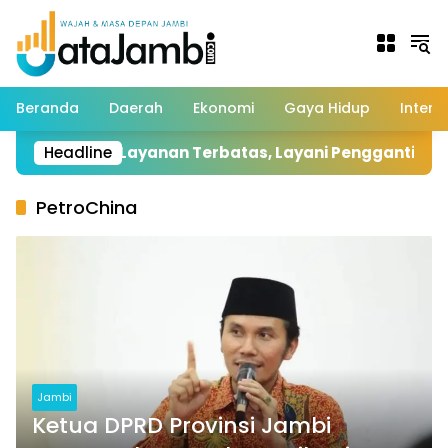
Langsung
ke
konten
Beranda
Daerah
Ekonomi
Gaya Hidup
Intern
ni dengan Layanan Terbatas, Layani Penggantian Kartu
Headline
PetroChina
Jambi
Ketua DPRD Provinsi Jambi