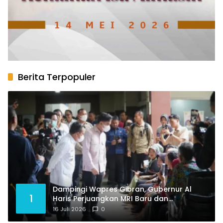
Berita Terpopuler
Dampingi Wapres Gibran, Gubernur Al
1
Haris Perjuangkan MRI Baru dan
Tambahan Dokter Spesialis untuk RSUD
16 Juli 2026
0
Raden Mattaher