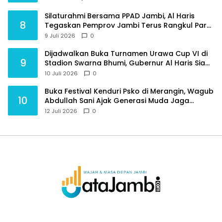
Silaturahmi Bersama PPAD Jambi, Al Haris
8
Tegaskan Pemprov Jambi Terus Rangkul Para
Purnawirawan
9 Juli 2026
0
Dijadwalkan Buka Turnamen Urawa Cup VI di
9
Stadion Swarna Bhumi, Gubernur Al Haris Siap
Berlaga Lawan Tim Urawa
10 Juli 2026
0
Buka Festival Kenduri Psko di Merangin, Wagub
10
Abdullah Sani Ajak Generasi Muda Jaga
Budaya dan Jauhi Narkoba
12 Juli 2026
0