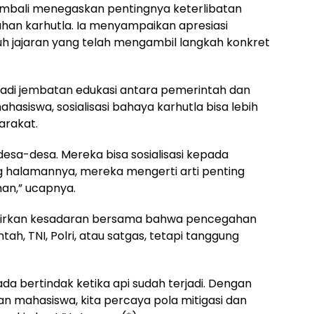
kembali menegaskan pentingnya keterlibatan
an karhutla. Ia menyampaikan apresiasi
uh jajaran yang telah mengambil langkah konkret
adi jembatan edukasi antara pemerintah dan
asiswa, sosialisasi bahaya karhutla bisa lebih
arakat.
desa-desa. Mereka bisa sosialisasi kepada
g halamannya, mereka mengerti arti penting
an,” ucapnya.
lahirkan kesadaran bersama bahwa pencegahan
ah, TNI, Polri, atau satgas, tetapi tanggung
da bertindak ketika api sudah terjadi. Dengan
tan mahasiswa, kita percaya pola mitigasi dan