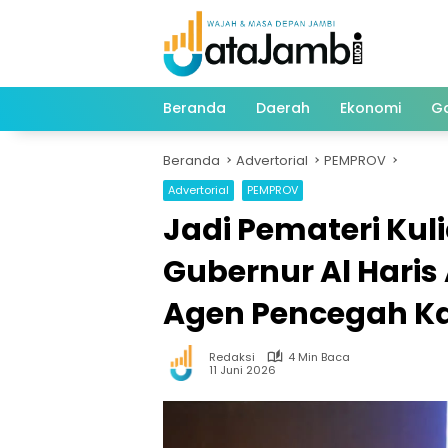
Langsung
ke
konten
Beranda
Daerah
Ekonomi
G
Beranda
Advertorial
PEMPROV
Advertorial
PEMPROV
Jadi Pemateri Ku
Gubernur Al Haris
Agen Pencegah Ka
Redaksi
4 Min Baca
11 Juni 2026