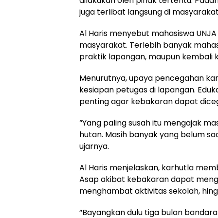
dilakukan oleh pihak tertentu. Pada
juga terlibat langsung di masyarakat,
Al Haris menyebut mahasiswa UNJA m
masyarakat. Terlebih banyak mahas
praktik lapangan, maupun kembali
Menurutnya, upaya pencegahan karh
kesiapan petugas di lapangan. Eduk
penting agar kebakaran dapat diceg
“Yang paling susah itu mengajak m
hutan. Masih banyak yang belum sada
ujarnya.
Al Haris menjelaskan, karhutla me
Asap akibat kebakaran dapat men
menghambat aktivitas sekolah, hin
“Bayangkan dulu tiga bulan bandara k