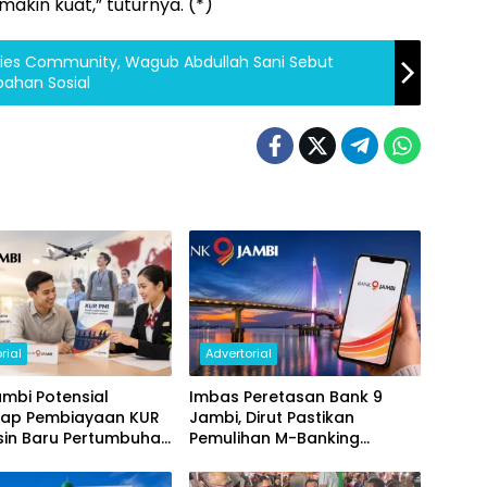
kin kuat,” tuturnya. (*)
ies Community, Wagub Abdullah Sani Sebut
bahan Sosial
rial
Advertorial
mbi Potensial
Imbas Peretasan Bank 9
ap Pembiayaan KUR
Jambi, Dirut Pastikan
sin Baru Pertumbuhan
Pemulihan M-Banking
i Daerah
Dilakukan Bertahap