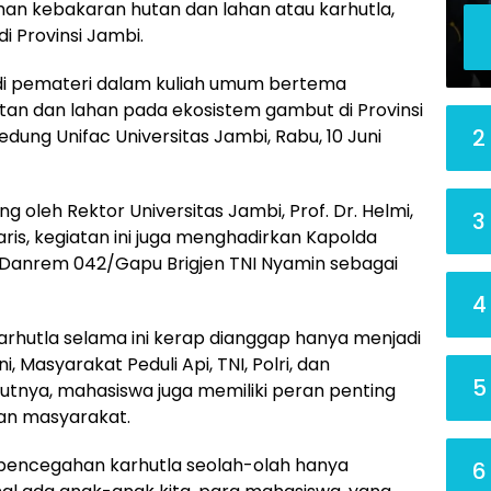
han kebakaran hutan dan lahan atau karhutla,
 Provinsi Jambi.
adi pemateri dalam kuliah umum bertema
utan dan lahan pada ekosistem gambut di Provinsi
2
edung Unifac Universitas Jambi, Rabu, 10 Juni
 oleh Rektor Universitas Jambi, Prof. Dr. Helmi,
3
Haris, kegiatan ini juga menghadirkan Kapolda
an Danrem 042/Gapu Brigjen TNI Nyamin sebagai
4
rhutla selama ini kerap dianggap hanya menjadi
, Masyarakat Peduli Api, TNI, Polri, dan
5
utnya, mahasiswa juga memiliki peran penting
an masyarakat.
 pencegahan karhutla seolah-olah hanya
6