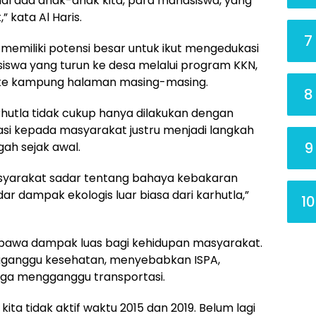
hal ada anak-anak kita, para mahasiswa, yang
” kata Al Haris.
7
emiliki potensi besar untuk ikut mengedukasi
iswa yang turun ke desa melalui program KKN,
 ke kampung halaman masing-masing.
8
utla tidak cukup hanya dilakukan dengan
asi kepada masyarakat justru menjadi langkah
9
ah sejak awal.
asyarakat sadar tentang bahaya kebakaran
r dampak ekologis luar biasa dari karhutla,”
10
mbawa dampak luas bagi kehidupan masyarakat.
gganggu kesehatan, menyebabkan ISPA,
gga mengganggu transportasi.
ita tidak aktif waktu 2015 dan 2019. Belum lagi