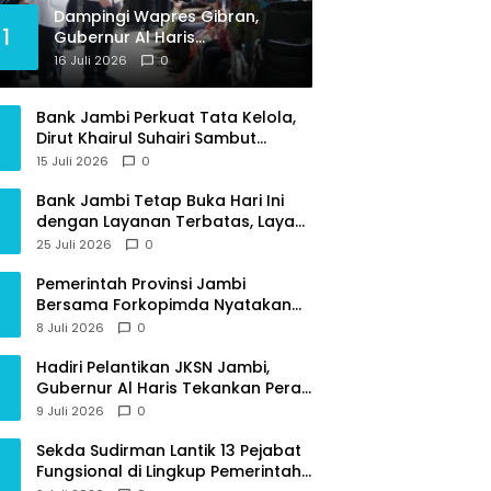
Dampingi Wapres Gibran,
1
Gubernur Al Haris
Perjuangkan MRI Baru dan
16 Juli 2026
0
Tambahan Dokter Spesialis
untuk RSUD Raden Mattaher
Bank Jambi Perkuat Tata Kelola,
Dirut Khairul Suhairi Sambut
Sinergi Strategis Bersama BPKP
15 Juli 2026
0
Jambi
Bank Jambi Tetap Buka Hari Ini
dengan Layanan Terbatas, Layani
Penggantian Kartu ATM dan
25 Juli 2026
0
Perubahan PIN
Pemerintah Provinsi Jambi
Bersama Forkopimda Nyatakan
Sikap Tegas Berantas Geng Motor
8 Juli 2026
0
Hadiri Pelantikan JKSN Jambi,
Gubernur Al Haris Tekankan Peran
Guru dan Kiai Jaga Moral
9 Juli 2026
0
Generasi Bangsa
Sekda Sudirman Lantik 13 Pejabat
Fungsional di Lingkup Pemerintah