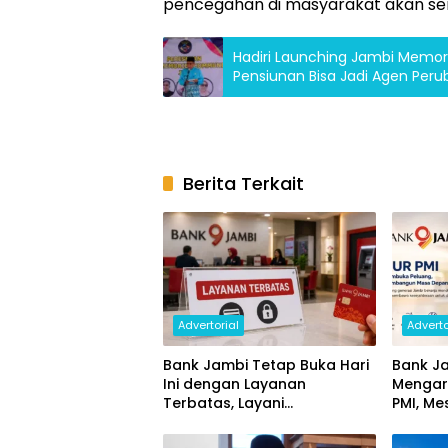
pencegahan di masyarakat akan sema
Hadiri Launching Jambi Memor
Pensiunan Bisa Jadi Agen Peru
Berita Terkait
Advertorial
Adverto
Bank Jambi Tetap Buka Hari
Bank Ja
Ini dengan Layanan
Mengar
Terbatas, Layani
PMI, Me
Penggantian Kartu ATM dan
Ekonom
Perubahan PIN