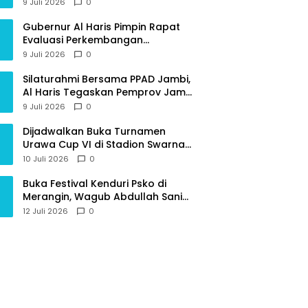
Provinsi Jambi
9 Juli 2026
0
Gubernur Al Haris Pimpin Rapat
Evaluasi Perkembangan
Pelaksanaan Kegiatan
9 Juli 2026
0
Pembangunan Triwulan II TA 2026
Silaturahmi Bersama PPAD Jambi,
Al Haris Tegaskan Pemprov Jambi
Terus Rangkul Para Purnawirawan
9 Juli 2026
0
Dijadwalkan Buka Turnamen
Urawa Cup VI di Stadion Swarna
Bhumi, Gubernur Al Haris Siap
10 Juli 2026
0
Berlaga Lawan Tim Urawa
Buka Festival Kenduri Psko di
Merangin, Wagub Abdullah Sani
Ajak Generasi Muda Jaga Budaya
12 Juli 2026
0
dan Jauhi Narkoba