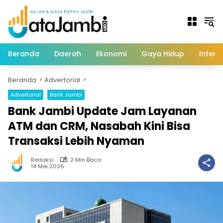
Langsung
ke
konten
Beranda
Daerah
Ekonomi
Gaya Hidup
Intern
Beranda
Advertorial
Advertorial
Bank Jambi
Bank Jambi Update Jam Layanan
ATM dan CRM, Nasabah Kini Bisa
Transaksi Lebih Nyaman
Redaksi
2 Min Baca
14 Mei 2026