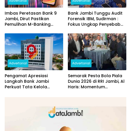
Advertorial
Advertorial
Imbas Peretasan Bank 9
Bank Jambi Tunggu Audit
Jambi, Dirut Pastikan
Forensik IBM, Sudirman :
Pemulihan M-Banking
Fokus Ungkap Penyebab
Dilakukan Bertahap
dan Pulihkan Kerugian
Rp144 Miliar
Advertorial
Advertorial
Pengamat Apresiasi
Semarak Pesta Bola Piala
Langkah Bank Jambi
Dunia 2026 di RRI Jambi, Al
Perkuat Tata Kelola
Haris: Momentum
Penyaluran KUR
Dongkrak Ekonomi Rakyat