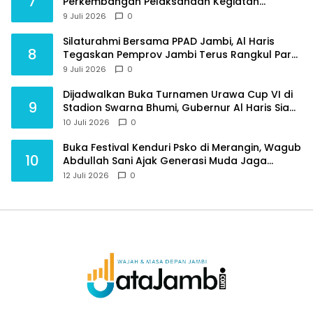
7
Perkembangan Pelaksanaan Kegiatan
Pembangunan Triwulan II TA 2026
9 Juli 2026
0
Silaturahmi Bersama PPAD Jambi, Al Haris
8
Tegaskan Pemprov Jambi Terus Rangkul Para
Purnawirawan
9 Juli 2026
0
Dijadwalkan Buka Turnamen Urawa Cup VI di
9
Stadion Swarna Bhumi, Gubernur Al Haris Siap
Berlaga Lawan Tim Urawa
10 Juli 2026
0
Buka Festival Kenduri Psko di Merangin, Wagub
10
Abdullah Sani Ajak Generasi Muda Jaga
Budaya dan Jauhi Narkoba
12 Juli 2026
0