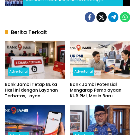
ASBANDA dan BSSN
Berita Terkait
Advertorial
Advertorial
Bank Jambi Tetap Buka
Bank Jambi Potensial
Hari Ini dengan Layanan
Mengarap Pembiayaan
Terbatas, Layani
KUR PMI, Mesin Baru
Penggantian Kartu ATM
Pertumbuhan Ekonomi
dan Perubahan PIN
Daerah