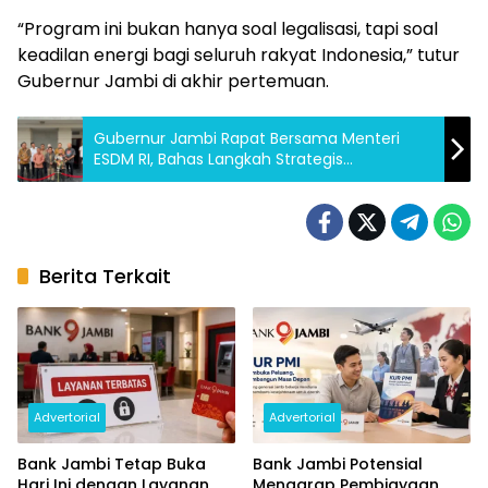
“Program ini bukan hanya soal legalisasi, tapi soal
keadilan energi bagi seluruh rakyat Indonesia,” tutur
Gubernur Jambi di akhir pertemuan.
Gubernur Jambi Rapat Bersama Menteri
ESDM RI, Bahas Langkah Strategis
Pengelolaan Sumur Minyak Rakyat
Berita Terkait
Advertorial
Advertorial
Bank Jambi Tetap Buka
Bank Jambi Potensial
Hari Ini dengan Layanan
Mengarap Pembiayaan