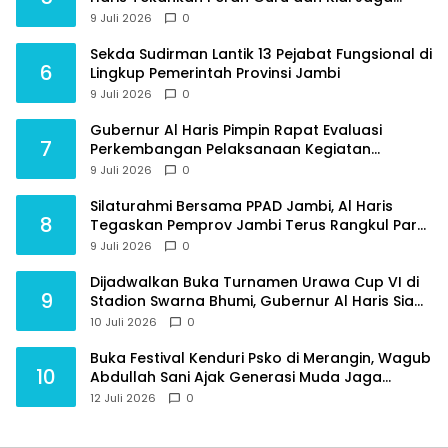
Moral Generasi Bangsa
9 Juli 2026
0
Sekda Sudirman Lantik 13 Pejabat Fungsional di
6
Lingkup Pemerintah Provinsi Jambi
9 Juli 2026
0
Gubernur Al Haris Pimpin Rapat Evaluasi
7
Perkembangan Pelaksanaan Kegiatan
Pembangunan Triwulan II TA 2026
9 Juli 2026
0
Silaturahmi Bersama PPAD Jambi, Al Haris
8
Tegaskan Pemprov Jambi Terus Rangkul Para
Purnawirawan
9 Juli 2026
0
Dijadwalkan Buka Turnamen Urawa Cup VI di
9
Stadion Swarna Bhumi, Gubernur Al Haris Siap
Berlaga Lawan Tim Urawa
10 Juli 2026
0
Buka Festival Kenduri Psko di Merangin, Wagub
10
Abdullah Sani Ajak Generasi Muda Jaga
Budaya dan Jauhi Narkoba
12 Juli 2026
0