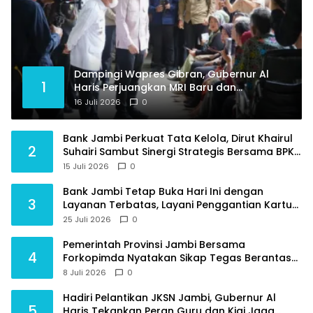
Dampingi Wapres Gibran, Gubernur Al
1
Haris Perjuangkan MRI Baru dan
Tambahan Dokter Spesialis untuk RSUD
16 Juli 2026
0
Raden Mattaher
Bank Jambi Perkuat Tata Kelola, Dirut Khairul
2
Suhairi Sambut Sinergi Strategis Bersama BPKP
Jambi
15 Juli 2026
0
Bank Jambi Tetap Buka Hari Ini dengan
3
Layanan Terbatas, Layani Penggantian Kartu
ATM dan Perubahan PIN
25 Juli 2026
0
Pemerintah Provinsi Jambi Bersama
4
Forkopimda Nyatakan Sikap Tegas Berantas
Geng Motor
8 Juli 2026
0
Hadiri Pelantikan JKSN Jambi, Gubernur Al
5
Haris Tekankan Peran Guru dan Kiai Jaga