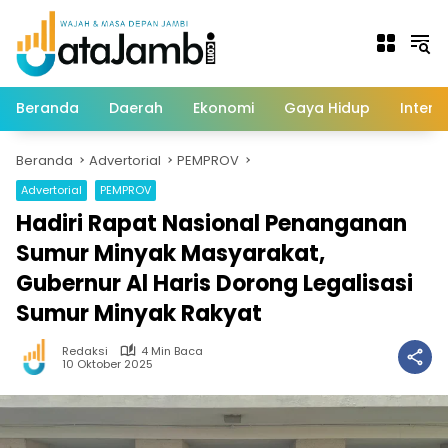
Langsung
ke
konten
Beranda
Daerah
Ekonomi
Gaya Hidup
Intern
Beranda
Advertorial
PEMPROV
Advertorial
PEMPROV
Hadiri Rapat Nasional Penanganan
Sumur Minyak Masyarakat,
Gubernur Al Haris Dorong Legalisasi
Sumur Minyak Rakyat
Redaksi
4 Min Baca
10 Oktober 2025