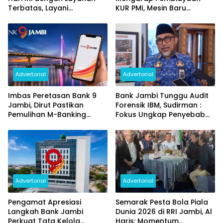
Terbatas, Layani
KUR PMI, Mesin Baru
Penggantian Kartu ATM
Pertumbuhan Ekonomi
dan Perubahan PIN
Daerah
Advertorial
Advertorial
Imbas Peretasan Bank 9
Bank Jambi Tunggu Audit
Jambi, Dirut Pastikan
Forensik IBM, Sudirman :
Pemulihan M-Banking
Fokus Ungkap Penyebab
Dilakukan Bertahap
dan Pulihkan Kerugian
Rp144 Miliar
Advertorial
Advertorial
Pengamat Apresiasi
Semarak Pesta Bola Piala
Langkah Bank Jambi
Dunia 2026 di RRI Jambi, Al
Perkuat Tata Kelola
Haris: Momentum