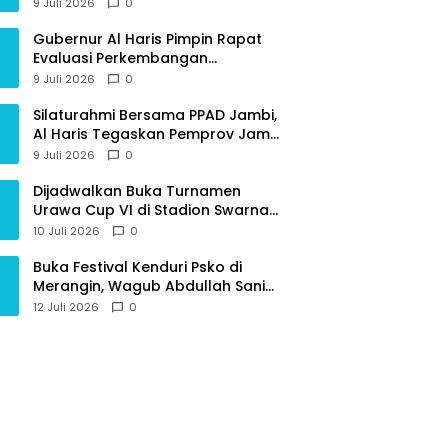
Provinsi Jambi
9 Juli 2026
0
Gubernur Al Haris Pimpin Rapat
Evaluasi Perkembangan
Pelaksanaan Kegiatan
9 Juli 2026
0
Pembangunan Triwulan II TA 2026
Silaturahmi Bersama PPAD Jambi,
Al Haris Tegaskan Pemprov Jambi
Terus Rangkul Para Purnawirawan
9 Juli 2026
0
Dijadwalkan Buka Turnamen
Urawa Cup VI di Stadion Swarna
Bhumi, Gubernur Al Haris Siap
10 Juli 2026
0
Berlaga Lawan Tim Urawa
Buka Festival Kenduri Psko di
Merangin, Wagub Abdullah Sani
Ajak Generasi Muda Jaga Budaya
12 Juli 2026
0
dan Jauhi Narkoba