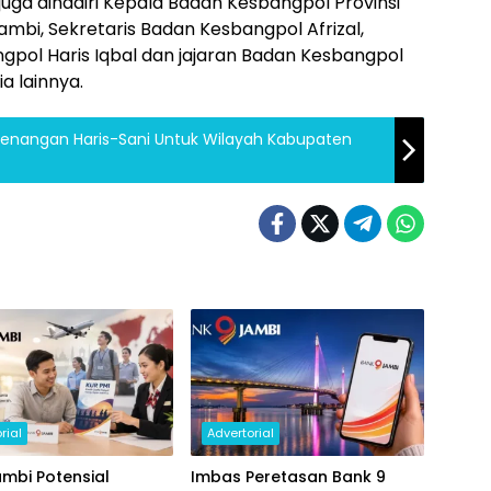
uga dihadiri Kepala Badan Kesbangpol Provinsi
bi, Sekretaris Badan Kesbangpol Afrizal,
pol Haris Iqbal dan jajaran Badan Kesbangpol
ia lainnya.
emenangan Haris-Sani Untuk Wilayah Kabupaten
rial
Advertorial
mbi Potensial
Imbas Peretasan Bank 9