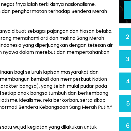
egatifnya ialah terkikisnya nasionalisme,
n dan penghormatan terhadap Bendera Merah
nya dibuat sebagai pajangan dan hiasan belaka,
2
kurang memahami arti dan makna Sang Merah
Indonesia yang diperjuangkan dengan tetesan air
an nyawa dalam merebut dan mempertahankan
3
mbinaan bagi seluruh lapisan masyarakat dan
 membangun kembali dan memperkuat Nation
4
arakter bangsa), yang telah mulai pudar pada
diri setiap anak bangsa tumbuh dan berkembang
iotisme, idealisme, rela berkorban, serta sikap
5
hormati Bendera Kebangsaan Sang Merah Putih,”
6
 satu wujud kegiatan yang dilakukan untuk