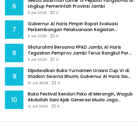
Sekda Sudirman Lantik 13 Pejabat Fungsional di
6
Lingkup Pemerintah Provinsi Jambi
9 Juli 2026
0
Gubernur Al Haris Pimpin Rapat Evaluasi
7
Perkembangan Pelaksanaan Kegiatan
Pembangunan Triwulan II TA 2026
9 Juli 2026
0
Silaturahmi Bersama PPAD Jambi, Al Haris
8
Tegaskan Pemprov Jambi Terus Rangkul Para
Purnawirawan
9 Juli 2026
0
Dijadwalkan Buka Turnamen Urawa Cup VI di
9
Stadion Swarna Bhumi, Gubernur Al Haris Siap
Berlaga Lawan Tim Urawa
10 Juli 2026
0
Buka Festival Kenduri Psko di Merangin, Wagub
10
Abdullah Sani Ajak Generasi Muda Jaga
Budaya dan Jauhi Narkoba
12 Juli 2026
0