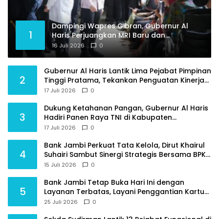
Dampingi Wapres Gibran, Gubernur Al
1
Haris Perjuangkan MRI Baru dan
Tambahan Dokter Spesialis untuk RSUD
16 Juli 2026
0
Raden Mattaher
Gubernur Al Haris Lantik Lima Pejabat Pimpinan
2
Tinggi Pratama, Tekankan Penguatan Kinerja
dan Integritas
17 Juli 2026
0
Dukung Ketahanan Pangan, Gubernur Al Haris
3
Hadiri Panen Raya TNI di Kabupaten
Tanjungjabung Timur
17 Juli 2026
0
Bank Jambi Perkuat Tata Kelola, Dirut Khairul
4
Suhairi Sambut Sinergi Strategis Bersama BPKP
Jambi
15 Juli 2026
0
Bank Jambi Tetap Buka Hari Ini dengan
5
Layanan Terbatas, Layani Penggantian Kartu
ATM dan Perubahan PIN
25 Juli 2026
0