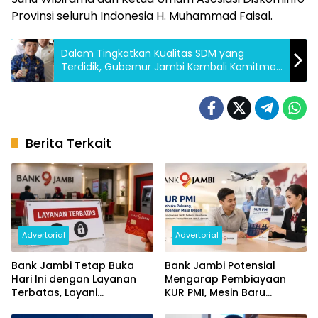
Provinsi seluruh Indonesia H. Muhammad Faisal.
Dalam Tingkatkan Kualitas SDM yang
Terdidik, Gubernur Jambi Kembali Komitmen
Perangi Narkoba Lakukan Tes Urine
Berita Terkait
Advertorial
Advertorial
Bank Jambi Tetap Buka
Bank Jambi Potensial
Hari Ini dengan Layanan
Mengarap Pembiayaan
Terbatas, Layani
KUR PMI, Mesin Baru
Penggantian Kartu ATM
Pertumbuhan Ekonomi