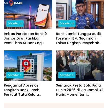
dan Perubahan PIN
Daerah
Advertorial
Advertorial
Imbas Peretasan Bank 9
Bank Jambi Tunggu Audit
Jambi, Dirut Pastikan
Forensik IBM, Sudirman :
Pemulihan M-Banking
Fokus Ungkap Penyebab
Dilakukan Bertahap
dan Pulihkan Kerugian
Rp144 Miliar
Advertorial
Advertorial
Pengamat Apresiasi
Semarak Pesta Bola Piala
Langkah Bank Jambi
Dunia 2026 di RRI Jambi, Al
Perkuat Tata Kelola
Haris: Momentum
Penyaluran KUR
Dongkrak Ekonomi Rakyat