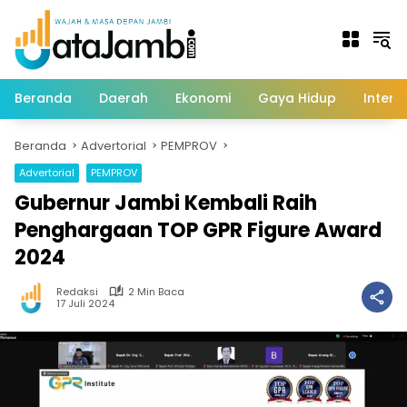
Langsung
ke
konten
Beranda
Daerah
Ekonomi
Gaya Hidup
Intern
Beranda
Advertorial
PEMPROV
Advertorial
PEMPROV
Gubernur Jambi Kembali Raih
Penghargaan TOP GPR Figure Award
2024
Redaksi
2 Min Baca
17 Juli 2024