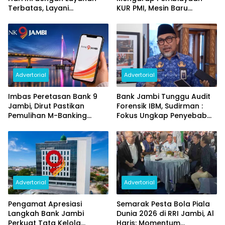
Terbatas, Layani
KUR PMI, Mesin Baru
Penggantian Kartu ATM
Pertumbuhan Ekonomi
dan Perubahan PIN
Daerah
Advertorial
Advertorial
Imbas Peretasan Bank 9
Bank Jambi Tunggu Audit
Jambi, Dirut Pastikan
Forensik IBM, Sudirman :
Pemulihan M-Banking
Fokus Ungkap Penyebab
Dilakukan Bertahap
dan Pulihkan Kerugian
Rp144 Miliar
Advertorial
Advertorial
Pengamat Apresiasi
Semarak Pesta Bola Piala
Langkah Bank Jambi
Dunia 2026 di RRI Jambi, Al
Perkuat Tata Kelola
Haris: Momentum