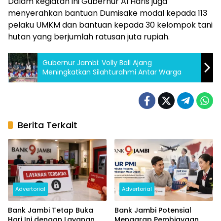
Dalam kegiatan ini Gubernur Al Haris juga
menyerahkan bantuan Dumisake modal kepada 113
pelaku UMKM dan bantuan kepada 30 kelompok tani
hutan yang berjumlah ratusan juta rupiah.
Gubernur Jambi: Volly Ball Ajang
Meningkatkan Silahturahmi Antar Warga
Berita Terkait
Advertorial
Advertorial
Bank Jambi Tetap Buka
Bank Jambi Potensial
Hari Ini dengan Layanan
Mengarap Pembiayaan