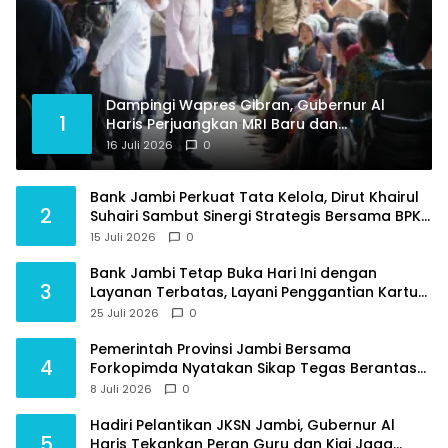
Dampingi Wapres Gibran, Gubernur Al
1
Haris Perjuangkan MRI Baru dan
Tambahan Dokter Spesialis untuk RSUD
16 Juli 2026
0
Raden Mattaher
Bank Jambi Perkuat Tata Kelola, Dirut Khairul
2
Suhairi Sambut Sinergi Strategis Bersama BPKP
Jambi
15 Juli 2026
0
Bank Jambi Tetap Buka Hari Ini dengan
3
Layanan Terbatas, Layani Penggantian Kartu
ATM dan Perubahan PIN
25 Juli 2026
0
Pemerintah Provinsi Jambi Bersama
4
Forkopimda Nyatakan Sikap Tegas Berantas
Geng Motor
8 Juli 2026
0
Hadiri Pelantikan JKSN Jambi, Gubernur Al
5
Haris Tekankan Peran Guru dan Kiai Jaga