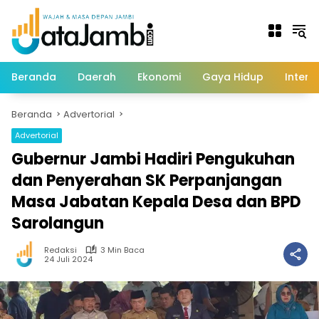
Langsung
ke
konten
Beranda
Daerah
Ekonomi
Gaya Hidup
Intern
Beranda
Advertorial
Advertorial
Gubernur Jambi Hadiri Pengukuhan
dan Penyerahan SK Perpanjangan
Masa Jabatan Kepala Desa dan BPD
Sarolangun
Redaksi
3 Min Baca
24 Juli 2024