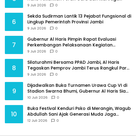
Moral Generasi Bangsa
9 Juli 2026
0
Sekda Sudirman Lantik 13 Pejabat Fungsional di
6
Lingkup Pemerintah Provinsi Jambi
9 Juli 2026
0
Gubernur Al Haris Pimpin Rapat Evaluasi
7
Perkembangan Pelaksanaan Kegiatan
Pembangunan Triwulan II TA 2026
9 Juli 2026
0
Silaturahmi Bersama PPAD Jambi, Al Haris
8
Tegaskan Pemprov Jambi Terus Rangkul Para
Purnawirawan
9 Juli 2026
0
Dijadwalkan Buka Turnamen Urawa Cup VI di
9
Stadion Swarna Bhumi, Gubernur Al Haris Siap
Berlaga Lawan Tim Urawa
10 Juli 2026
0
Buka Festival Kenduri Psko di Merangin, Wagub
10
Abdullah Sani Ajak Generasi Muda Jaga
Budaya dan Jauhi Narkoba
12 Juli 2026
0