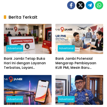
Berita Terkait
Advertorial
Advertorial
Bank Jambi Tetap Buka
Bank Jambi Potensial
Hari Ini dengan Layanan
Mengarap Pembiayaan
Terbatas, Layani
KUR PMI, Mesin Baru
Penggantian Kartu ATM
Pertumbuhan Ekonomi
dan Perubahan PIN
Daerah
Advertorial
Advertorial