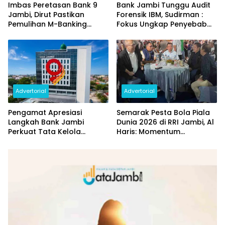
Imbas Peretasan Bank 9
Bank Jambi Tunggu Audit
Jambi, Dirut Pastikan
Forensik IBM, Sudirman :
Pemulihan M-Banking
Fokus Ungkap Penyebab
Dilakukan Bertahap
dan Pulihkan Kerugian
Rp144 Miliar
Advertorial
Advertorial
Pengamat Apresiasi
Semarak Pesta Bola Piala
Langkah Bank Jambi
Dunia 2026 di RRI Jambi, Al
Perkuat Tata Kelola
Haris: Momentum
Penyaluran KUR
Dongkrak Ekonomi Rakyat