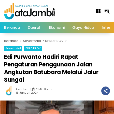
Langsung
ke
konten
Beranda
Daerah
Ekonomi
Gaya Hidup
Intern
Beranda
Advertorial
DPRD PROV
Advertorial
DPRD PROV
Edi Purwanto Hadiri Rapat
Pengaturan Penggunaan Jalan
Angkutan Batubara Melalui Jalur
Sungai
Redaksi
2 Min Baca
13 Januari 2024