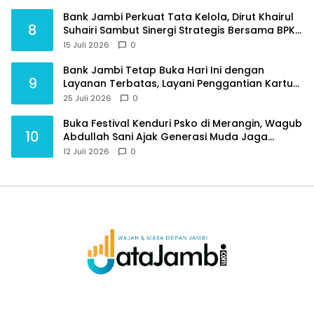
Bank Jambi Perkuat Tata Kelola, Dirut Khairul
8
Suhairi Sambut Sinergi Strategis Bersama BPKP
Jambi
15 Juli 2026
0
Bank Jambi Tetap Buka Hari Ini dengan
9
Layanan Terbatas, Layani Penggantian Kartu
ATM dan Perubahan PIN
25 Juli 2026
0
Buka Festival Kenduri Psko di Merangin, Wagub
10
Abdullah Sani Ajak Generasi Muda Jaga
Budaya dan Jauhi Narkoba
12 Juli 2026
0