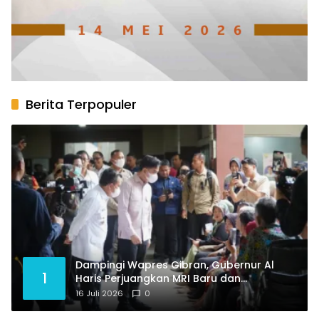
Berita Terpopuler
Dampingi Wapres Gibran, Gubernur Al
1
Haris Perjuangkan MRI Baru dan
Tambahan Dokter Spesialis untuk RSUD
16 Juli 2026
0
Raden Mattaher