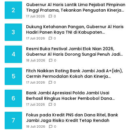
Gubernur Al Haris Lantik Lima Pejabat Pimpinan
2
Tinggi Pratama, Tekankan Penguatan Kinerja
dan Integritas
17 Juli 2026
0
Dukung Ketahanan Pangan, Gubernur Al Haris
3
Hadiri Panen Raya TNI di Kabupaten
Tanjungjabung Timur
17 Juli 2026
0
Resmi Buka Festival Jambi Elok Nian 2026,
4
Gubernur Al Haris Dorong Sungai Penuh Jadi
Destinasi Wisata Budaya Unggulan
18 Juli 2026
0
Fitch Naikkan Rating Bank Jambi Jadi A+(idn),
5
Cermin Permodalan Kokoh dan Kinerja
Keuangan Sehat
17 Juli 2026
0
Bank Jambi Apresiasi Polda Jambi Usai
6
Berhasil Ringkus Hacker Pembobol Dana
Nasabah
17 Juli 2026
0
Fokus pada Kredit PNS dan Dana Ritel, Bank
7
Jambi Jaga Risiko Kredit Tetap Rendah
18 Juli 2026
0